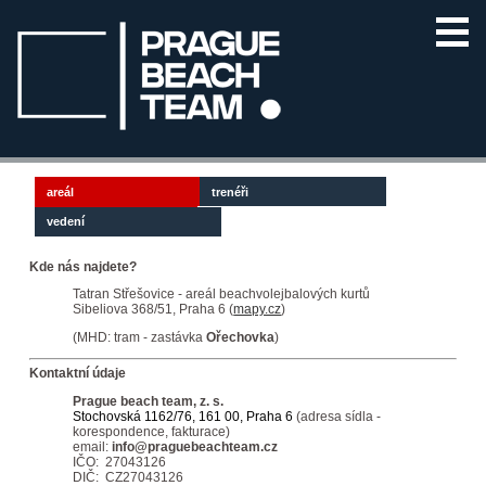
areál
trenéři
vedení
Kde nás najdete?
Tatran Střešovice - areál beachvolejbalových kurtů
Sibeliova 368/51, Praha 6 (
mapy.cz
)
(MHD: tram - zastávka
Ořechovka
)
Kontaktní údaje
Prague beach team, z. s.
Stochovská 1162/76, 161 00, Praha 6
(adresa sídla -
korespondence, fakturace)
email:
info@praguebeachteam.cz
IČO: 27043126
DIČ: CZ27043126