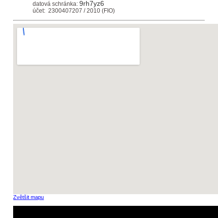
9rh7yz6
datová schránka:
účet: 2300407207 / 2010 (FIO)
Zvětšit mapu