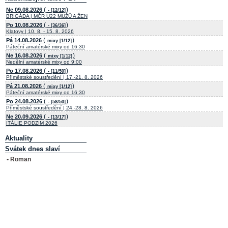
(
)
Ne 09.08.2026
- [12/12]
BRIGÁDA | MČR U22 MUŽŮ A ŽEN
(
)
Po 10.08.2026
- [36/36]
Klatovy | 10. 8. - 15. 8. 2026
(
)
Pá 14.08.2026
mixy [1/12]
Páteční amatérské mixy od 16:30
(
)
Ne 16.08.2026
mixy [1/12]
Nedělní amatérské mixy od 9:00
(
)
Po 17.08.2026
- [11/50]
Příměstské soustředění | 17.-21. 8. 2026
(
)
Pá 21.08.2026
mixy [1/12]
Páteční amatérské mixy od 16:30
(
)
Po 24.08.2026
- [58/50]
Příměstské soustředění | 24.-28. 8. 2026
(
)
Ne 20.09.2026
- [13/17]
ITÁLIE PODZIM 2026
Aktuality
Svátek dnes slaví
• Roman