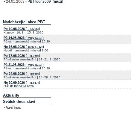
• 24.01.2009 -
PBT tour 2009
(
muži
)
Nadcházející akce PBT
(
)
Po 10.08.2026
- [36/36]
Klatovy | 10. 8. - 15. 8. 2026
(
)
Pá 14.08.2026
mixy [2/12]
Páteční amatérské mixy od 16:30
(
)
Ne 16.08.2026
mixy [1/12]
Nedělní amatérské mixy od 9:00
(
)
Po 17.08.2026
- [11/50]
Příměstské soustředění | 17.-21. 8. 2026
(
)
Pá 21.08.2026
mixy [1/12]
Páteční amatérské mixy od 16:30
(
)
Po 24.08.2026
- [59/50]
Příměstské soustředění | 24.-28. 8. 2026
(
)
Ne 20.09.2026
- [13/17]
ITÁLIE PODZIM 2026
Aktuality
Svátek dnes slaví
• Vavřinec