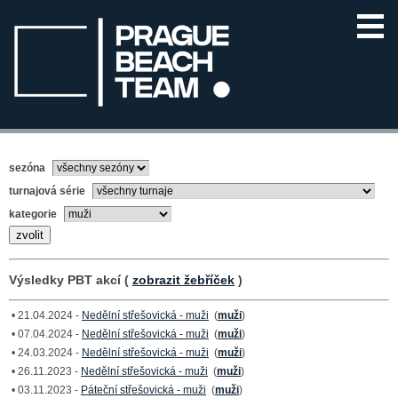
sezóna
turnajová série
kategorie
Výsledky PBT akcí (
zobrazit žebříček
)
• 21.04.2024 -
Nedělní střešovická - muži
(
muži
)
• 07.04.2024 -
Nedělní střešovická - muži
(
muži
)
• 24.03.2024 -
Nedělní střešovická - muži
(
muži
)
• 26.11.2023 -
Nedělní střešovická - muži
(
muži
)
• 03.11.2023 -
Páteční střešovická - muži
(
muži
)