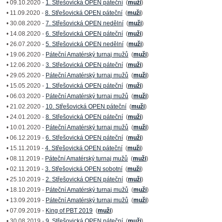
• 09.10.2020 -
1. Střešovická OPEN páteční
(
muži
)
• 11.09.2020 -
8. Střešovická OPEN páteční
(
muži
)
• 30.08.2020 -
7. Střešovická OPEN nedělní
(
muži
)
• 14.08.2020 -
6. Střešovická OPEN páteční
(
muži
)
• 26.07.2020 -
5. Střešovická OPEN nedělní
(
muži
)
• 19.06.2020 -
Páteční Amatérský turnaj mužů
(
muži
)
• 12.06.2020 -
3. Střešovická OPEN páteční
(
muži
)
• 29.05.2020 -
Páteční Amatérský turnaj mužů
(
muži
)
• 15.05.2020 -
1. Střešovická OPEN páteční
(
muži
)
• 06.03.2020 -
Páteční Amatérský turnaj mužů
(
muži
)
• 21.02.2020 -
10. Střešovická OPEN páteční
(
muži
)
• 24.01.2020 -
8. Střešovická OPEN páteční
(
muži
)
• 10.01.2020 -
Páteční Amatérský turnaj mužů
(
muži
)
• 06.12.2019 -
6. Střešovická OPEN páteční
(
muži
)
• 15.11.2019 -
4. Střešovická OPEN páteční
(
muži
)
• 08.11.2019 -
Páteční Amatérský turnaj mužů
(
muži
)
• 02.11.2019 -
3. Střešovická OPEN sobotní
(
muži
)
• 25.10.2019 -
2. Střešovická OPEN páteční
(
muži
)
• 18.10.2019 -
Páteční Amatérský turnaj mužů
(
muži
)
• 13.09.2019 -
Páteční Amatérský turnaj mužů
(
muži
)
• 07.09.2019 -
King of PBT 2019
(
muži
)
• 30.08.2019 -
9. Střešovická OPEN páteční
(
muži
)