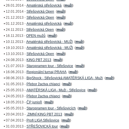
• 26.01.2014 -
Amatérská střešovická
(
muži
)
• 12.01.2014 -
Střešovická Open
(
muži
)
• 21.12.2013 -
Střešovická Open
(
muži
)
• 01.12.2013 -
Amatérská střešovická
(
muži
)
• 24.11.2013 -
Střešovická Open
(
muži
)
• 16.11.2013 -
OPEN mužů
(
muži
)
• 10.11.2013 -
Amatérská střešovická - MUŽI
(
muži
)
• 19.10.2013 -
Amatérská střešovická - MUŽI
(
muži
)
• 13.10.2013 -
Střešovická Open
(
muži
)
• 24.08.2013 -
KING PBT 2013
(
muži
)
• 21.07.2013 -
Staropramen tour - Střešovice
(
muži
)
• 16.06.2013 -
Regionální turnaj PRAHA
(
muži
)
• 08.06.2013 -
BigShock - Střešovická AMATÉRSKÁ LIGA - Muži
(
muži
)
• 31.05.2013 -
Přebor žactva chlapci
(
muži
)
• 25.05.2013 -
AMATÉRSKÁ LIGA - Muži - Střešovice
(
muži
)
• 24.05.2013 -
Přebor žactva chlapci
(
muži
)
• 18.05.2013 -
ČP junioři
(
muži
)
• 05.05.2013 -
Staropramen tour - Střešovicích
(
muži
)
• 20.04.2013 -
ZIMNÍ KING PBT 2013
(
muži
)
• 07.04.2013 -
Profi LIGA Střešovice
(
muži
)
• 31.03.2013 -
STŘEŠOVICKÁ tour
(
muži
)