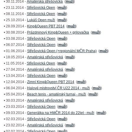
• 30.11.2014 -
Amatérská střešovická
(
muži
)
• 23.11.2014 -
Střešovická Open
(
muži
)
• 08.11.2014 -
Střešovická Open
(
muži
)
• 25.10.2014 -
Lukáš Open muži
(
muži
)
• 28.09.2014 -
King&Queen PBT 2014
(
muži
)
• 30.08.2014 -
Prázdninový King&Queen + grilovačka
(
muži
)
• 03.08.2014 -
Střešovická Open
(
muži
)
• 06.07.2014 -
Střešovická Open
(
muži
)
• 01.06.2014 -
Střešovická Open (+regionální MČR Praha)
(
muži
)
• 18.05.2014 -
Amatérská střešovická
(
muži
)
• 11.05.2014 -
Střešovická Open
(
muži
)
• 27.04.2014 -
Amatérská střešovická
(
muži
)
• 13.04.2014 -
Střešovická Open
(
muži
)
• 12.04.2014 -
Zimní King&Queen PBT 2014
(
muži
)
• 06.04.2014 -
Halové mistrovství ČR U22 2014 - muži
(
muži
)
• 05.04.2014 -
Beach tenis - amatérský turnaj - muži
(
muži
)
• 30.03.2014 -
Amatérská střešovická
(
muži
)
• 23.03.2014 -
Střešovická Open
(
muži
)
• 09.03.2014 -
Generálka na HMČR 2014 do 22let - muži
(
muži
)
• 02.03.2014 -
Střešovická Open
(
muži
)
• 23.02.2014 -
Amatérská střešovická
(
muži
)
• 02.02.2014 -
Střešovická Open
(
muži
)