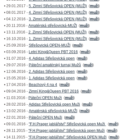
• 29.01.2017 -
5. Zimní Střešovická OPEN (MUŽI)
(
muži
)
• 08.01.2017 -
4. Zimní Střešovická OPEN (MUŽI)
(
muži
)
• 04.12.2016 -
3. Zimní Střešovická OPEN (MUŽI)
(
muži
)
• 20.11.2016 -
Amatérská střešovická-MUŽI
(
muži
)
• 13.11.2016 -
2. Zimní Střešovická OPEN (MUŽI)
(
muži
)
• 16.10.2016 -
1. Zimní Střešovická OPEN (MUŽI)
(
muži
)
• 25.09.2016 -
Střešovická OPEN-MUŽI
(
muži
)
• 03.09.2016 -
Letní King&Queen PBT 2016
(
muži
)
• 31.07.2016 -
4. Adidas Střešovická open
(
muži
)
• 29.07.2016 -
Páteční amatérský turnaj Mužů
(
muži
)
• 12.06.2016 -
2. Adidas Střešovická open
(
muži
)
• 15.05.2016 -
1. Adidas Střešovická open
(
muži
)
• 17.04.2016 -
Beachový 4 na 4
(
muži
)
• 09.04.2016 -
Zimní King&Queen PBT 2016
(
muži
)
• 11.03.2016 -
Páteční OPEN Muži
(
muži
)
• 28.02.2016 -
Adidas Střešovická open Muži
(
muži
)
• 13.02.2016 -
Amatérská střešovická-MUŽI
(
muži
)
• 22.01.2016 -
Páteční OPEN Muži
(
muži
)
• 09.01.2016 -
"F.H.Prager jablářství" Střešovická open Muži
(
muži
)
• 28.11.2015 -
"F.H.Prager jablářství" Střešovická open Muži
(
muži
)
• 14.11.2015 -
"F.H.Prager jablářství" Střešovická OPEN Muži
(
muži
)