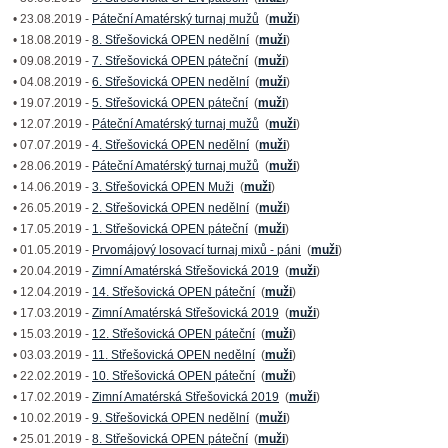
• 23.08.2019 -
Páteční Amatérský turnaj mužů
(
muži
)
• 18.08.2019 -
8. Střešovická OPEN nedělní
(
muži
)
• 09.08.2019 -
7. Střešovická OPEN páteční
(
muži
)
• 04.08.2019 -
6. Střešovická OPEN nedělní
(
muži
)
• 19.07.2019 -
5. Střešovická OPEN páteční
(
muži
)
• 12.07.2019 -
Páteční Amatérský turnaj mužů
(
muži
)
• 07.07.2019 -
4. Střešovická OPEN nedělní
(
muži
)
• 28.06.2019 -
Páteční Amatérský turnaj mužů
(
muži
)
• 14.06.2019 -
3. Střešovická OPEN Muži
(
muži
)
• 26.05.2019 -
2. Střešovická OPEN nedělní
(
muži
)
• 17.05.2019 -
1. Střešovická OPEN páteční
(
muži
)
• 01.05.2019 -
Prvomájový losovací turnaj mixů - páni
(
muži
)
• 20.04.2019 -
Zimní Amatérská Střešovická 2019
(
muži
)
• 12.04.2019 -
14. Střešovická OPEN páteční
(
muži
)
• 17.03.2019 -
Zimní Amatérská Střešovická 2019
(
muži
)
• 15.03.2019 -
12. Střešovická OPEN páteční
(
muži
)
• 03.03.2019 -
11. Střešovická OPEN nedělní
(
muži
)
• 22.02.2019 -
10. Střešovická OPEN páteční
(
muži
)
• 17.02.2019 -
Zimní Amatérská Střešovická 2019
(
muži
)
• 10.02.2019 -
9. Střešovická OPEN nedělní
(
muži
)
• 25.01.2019 -
8. Střešovická OPEN páteční
(
muži
)