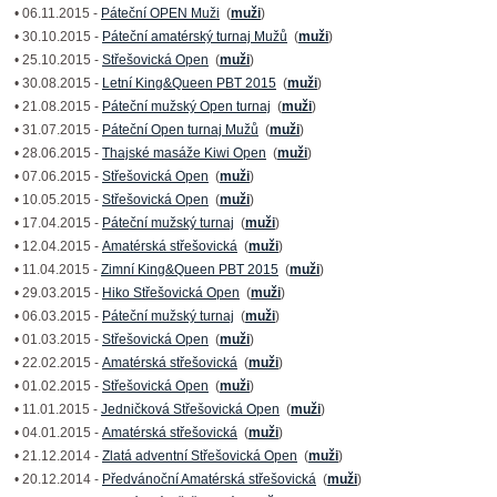
• 06.11.2015 -
Páteční OPEN Muži
(
muži
)
• 30.10.2015 -
Páteční amatérský turnaj Mužů
(
muži
)
• 25.10.2015 -
Střešovická Open
(
muži
)
• 30.08.2015 -
Letní King&Queen PBT 2015
(
muži
)
• 21.08.2015 -
Páteční mužský Open turnaj
(
muži
)
• 31.07.2015 -
Páteční Open turnaj Mužů
(
muži
)
• 28.06.2015 -
Thajské masáže Kiwi Open
(
muži
)
• 07.06.2015 -
Střešovická Open
(
muži
)
• 10.05.2015 -
Střešovická Open
(
muži
)
• 17.04.2015 -
Páteční mužský turnaj
(
muži
)
• 12.04.2015 -
Amatérská střešovická
(
muži
)
• 11.04.2015 -
Zimní King&Queen PBT 2015
(
muži
)
• 29.03.2015 -
Hiko Střešovická Open
(
muži
)
• 06.03.2015 -
Páteční mužský turnaj
(
muži
)
• 01.03.2015 -
Střešovická Open
(
muži
)
• 22.02.2015 -
Amatérská střešovická
(
muži
)
• 01.02.2015 -
Střešovická Open
(
muži
)
• 11.01.2015 -
Jedničková Střešovická Open
(
muži
)
• 04.01.2015 -
Amatérská střešovická
(
muži
)
• 21.12.2014 -
Zlatá adventní Střešovická Open
(
muži
)
• 20.12.2014 -
Předvánoční Amatérská střešovická
(
muži
)