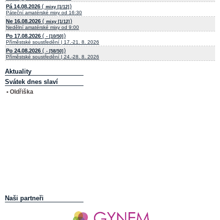
(
)
Pá 14.08.2026
mixy [1/12]
Páteční amatérské mixy od 16:30
(
)
Ne 16.08.2026
mixy [1/12]
Nedělní amatérské mixy od 9:00
(
)
Po 17.08.2026
- [10/50]
Příměstské soustředění | 17.-21. 8. 2026
(
)
Po 24.08.2026
- [58/50]
Příměstské soustředění | 24.-28. 8. 2026
Aktuality
Svátek dnes slaví
• Oldřiška
Naši partneři