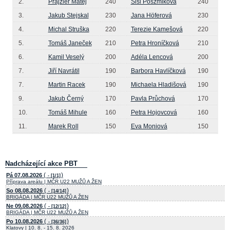
2.
Prajzler Matěj
240
Sisi Poszmikova
240
3.
Jakub Stejskal
230
Jana Höferová
230
4.
Michal Struška
220
Terezie Kamešová
220
5.
Tomáš Janeček
210
Petra Hroníčková
210
6.
Kamil Veselý
200
Adéla Lencová
200
7.
Jiří Navrátil
190
Barbora Havlíčková
190
7.
Martin Racek
190
Michaela Hladišová
190
9.
Jakub Černý
170
Pavla Průchová
170
10.
Tomáš Mihule
160
Petra Hojovcová
160
11.
Marek Roll
150
Eva Moniová
150
Nadcházející akce PBT
(
)
Pá 07.08.2026
- [1/1]
Příprava areálu | MČR U22 MUŽŮ A ŽEN
(
)
So 08.08.2026
- [14/14]
BRIGÁDA | MČR U22 MUŽŮ A ŽEN
(
)
Ne 09.08.2026
- [12/12]
BRIGÁDA | MČR U22 MUŽŮ A ŽEN
(
)
Po 10.08.2026
- [36/36]
Klatovy | 10. 8. - 15. 8. 2026