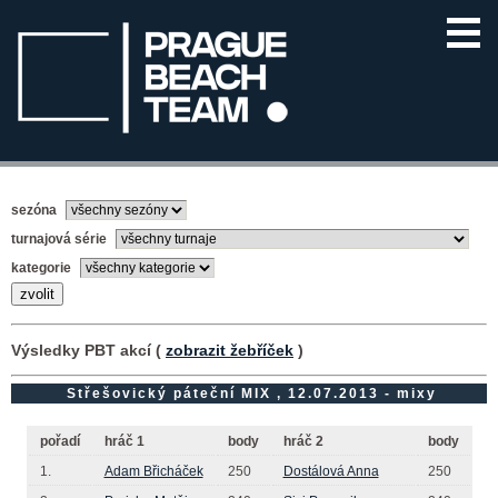
sezóna
turnajová série
kategorie
Výsledky PBT akcí (
zobrazit žebříček
)
Střešovický páteční MIX , 12.07.2013 - mixy
pořadí
hráč 1
body
hráč 2
body
1.
Adam Břicháček
250
Dostálová Anna
250