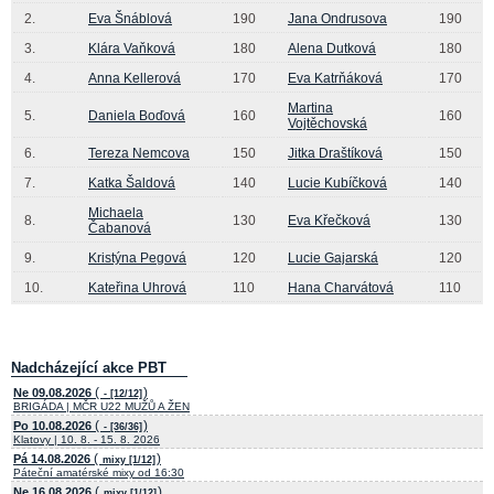
2.
Eva Šnáblová
190
Jana Ondrusova
190
3.
Klára Vaňková
180
Alena Dutková
180
4.
Anna Kellerová
170
Eva Katrňáková
170
Martina
5.
Daniela Boďová
160
160
Vojtěchovská
6.
Tereza Nemcova
150
Jitka Draštíková
150
7.
Katka Šaldová
140
Lucie Kubíčková
140
Michaela
8.
130
Eva Křečková
130
Čabanová
9.
Kristýna Pegová
120
Lucie Gajarská
120
10.
Kateřina Uhrová
110
Hana Charvátová
110
Nadcházející akce PBT
(
)
Ne 09.08.2026
- [12/12]
BRIGÁDA | MČR U22 MUŽŮ A ŽEN
(
)
Po 10.08.2026
- [36/36]
Klatovy | 10. 8. - 15. 8. 2026
(
)
Pá 14.08.2026
mixy [1/12]
Páteční amatérské mixy od 16:30
(
)
Ne 16.08.2026
mixy [1/12]