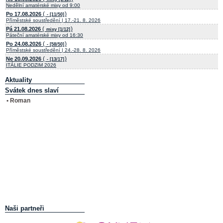
Nedělní amatérské mixy od 9:00
(
)
Po 17.08.2026
- [11/50]
Příměstské soustředění | 17.-21. 8. 2026
(
)
Pá 21.08.2026
mixy [1/12]
Páteční amatérské mixy od 16:30
(
)
Po 24.08.2026
- [58/50]
Příměstské soustředění | 24.-28. 8. 2026
(
)
Ne 20.09.2026
- [13/17]
ITÁLIE PODZIM 2026
Aktuality
Svátek dnes slaví
• Roman
Naši partneři