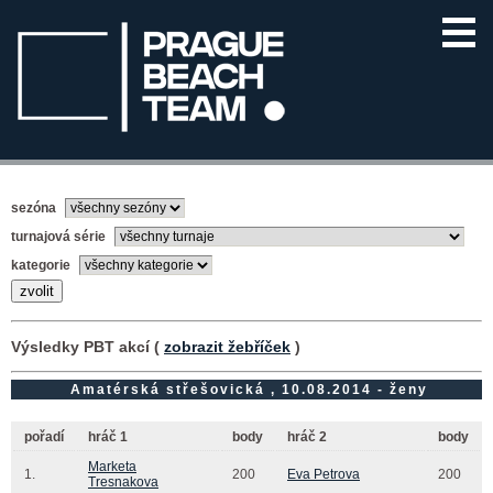
sezóna
turnajová série
kategorie
Výsledky PBT akcí (
zobrazit žebříček
)
Amatérská střešovická , 10.08.2014 - ženy
pořadí
hráč 1
body
hráč 2
body
Marketa
1.
200
Eva Petrova
200
Tresnakova