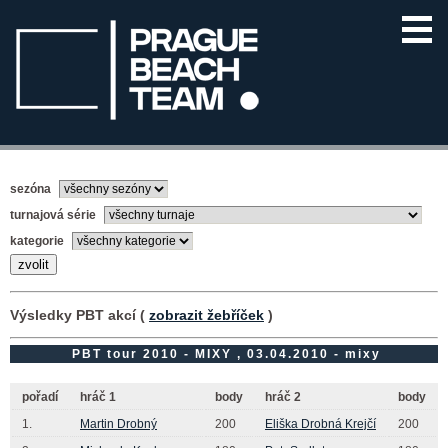
sezóna
turnajová série
kategorie
Výsledky PBT akcí (
zobrazit žebříček
)
PBT tour 2010 - MIXY , 03.04.2010 - mixy
pořadí
hráč 1
body
hráč 2
body
1.
Martin Drobný
200
Eliška Drobná Krejčí
200