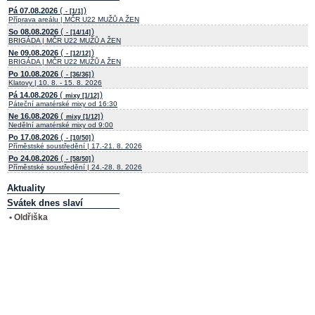
(
)
Pá 07.08.2026
- [1/1]
Příprava areálu | MČR U22 MUŽŮ A ŽEN
(
)
So 08.08.2026
- [14/14]
BRIGÁDA | MČR U22 MUŽŮ A ŽEN
(
)
Ne 09.08.2026
- [12/12]
BRIGÁDA | MČR U22 MUŽŮ A ŽEN
(
)
Po 10.08.2026
- [36/36]
Klatovy | 10. 8. - 15. 8. 2026
(
)
Pá 14.08.2026
mixy [1/12]
Páteční amatérské mixy od 16:30
(
)
Ne 16.08.2026
mixy [1/12]
Nedělní amatérské mixy od 9:00
(
)
Po 17.08.2026
- [10/50]
Příměstské soustředění | 17.-21. 8. 2026
(
)
Po 24.08.2026
- [58/50]
Příměstské soustředění | 24.-28. 8. 2026
Aktuality
Svátek dnes slaví
• Oldřiška