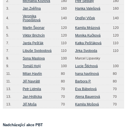
2.
Michaela Kozlova
180
Petr Sedlaty
180
3.
Jan Zvěřina
160
Hanka Valešová
160
Veronika
4.
140
Ondřej Vlček
140
Pospíšilová
5.
Martin Šponar
120
Kamila Mrázová
120
5.
Viktor Brichcín
120
Monika Kučková
120
7.
Jarda Pešťák
110
Katka Pešťáková
110
7.
Libuše Svobodová
110
Jirka Svoboda
110
9.
Sona Maslova
100
Marcel Lipavsky
9.
Tomáš Holý
100
Lucie Štíchová
100
11.
Milan Havlín
80
hana havlínová
80
11.
Jiří Navrátil
80
Barbora P.
80
13.
Petr Lidmila
70
Eva Bábelová
70
13.
Jan Hrdlicka
70
Alena Bauerová
70
13.
Jiří Moša
70
Kamila Mošová
70
Nadcházející akce PBT