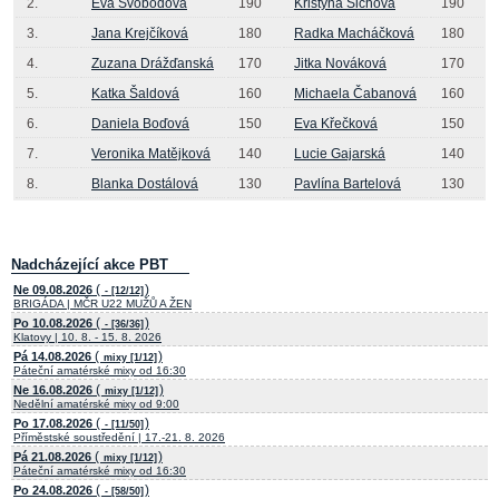
2.
Eva Svobodová
190
Kristyna Sichova
190
3.
Jana Krejčíková
180
Radka Macháčková
180
4.
Zuzana Drážďanská
170
Jitka Nováková
170
5.
Katka Šaldová
160
Michaela Čabanová
160
6.
Daniela Boďová
150
Eva Křečková
150
7.
Veronika Matějková
140
Lucie Gajarská
140
8.
Blanka Dostálová
130
Pavlína Bartelová
130
Nadcházející akce PBT
(
)
Ne 09.08.2026
- [12/12]
BRIGÁDA | MČR U22 MUŽŮ A ŽEN
(
)
Po 10.08.2026
- [36/36]
Klatovy | 10. 8. - 15. 8. 2026
(
)
Pá 14.08.2026
mixy [1/12]
Páteční amatérské mixy od 16:30
(
)
Ne 16.08.2026
mixy [1/12]
Nedělní amatérské mixy od 9:00
(
)
Po 17.08.2026
- [11/50]
Příměstské soustředění | 17.-21. 8. 2026
(
)
Pá 21.08.2026
mixy [1/12]
Páteční amatérské mixy od 16:30
(
)
Po 24.08.2026
- [58/50]