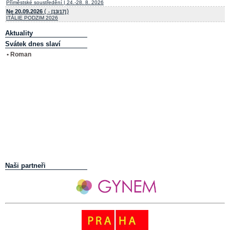
Příměstské soustředění | 24.-28. 8. 2026
(
)
Ne 20.09.2026
- [13/17]
ITÁLIE PODZIM 2026
Aktuality
Svátek dnes slaví
• Roman
Naši partneři