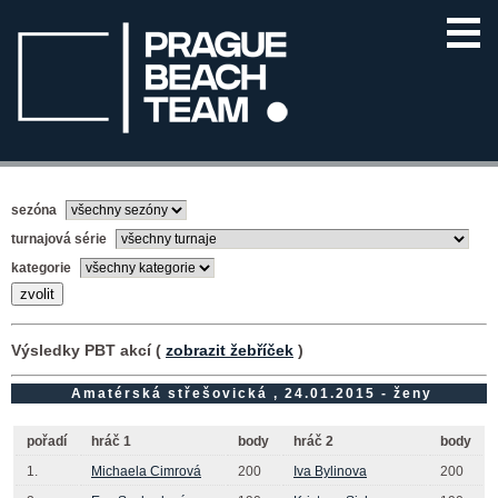
sezóna
turnajová série
kategorie
Výsledky PBT akcí (
zobrazit žebříček
)
Amatérská střešovická , 24.01.2015 - ženy
pořadí
hráč 1
body
hráč 2
body
1.
Michaela Cimrová
200
Iva Bylinova
200