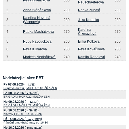
1.
Petra Hroníčková
300
300
Neuschaeferova
2.
Anna Štěpánková
290
Radka Zubatá
290
Kateřina Novotná
3.
280
Jitka Korecká
280
(Vicenová)
Karolína
4.
Radka Macháčková
270
270
Čizmaziová
5.
Ruby Pavoučková
260
Erika Kotkova
260
6.
Petra Klikarová
250
Petra Kovaříková
250
7.
Markéta Nedbálková
240
Kamila Rohelová
240
Nadcházející akce PBT
(
)
Pá 07.08.2026
- [1/1]
Příprava areálu | MČR U22 MUŽŮ A ŽEN
(
)
So 08.08.2026
- [14/14]
BRIGÁDA | MČR U22 MUŽŮ A ŽEN
(
)
Ne 09.08.2026
- [12/12]
BRIGÁDA | MČR U22 MUŽŮ A ŽEN
(
)
Po 10.08.2026
- [36/36]
Klatovy | 10. 8. - 15. 8. 2026
(
)
Pá 14.08.2026
mixy [1/12]
Páteční amatérské mixy od 16:30
(
)
Ne 16.08.2026
mixy [1/12]