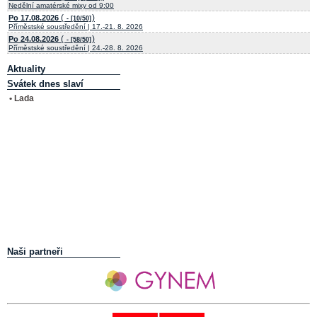
Nedělní amatérské mixy od 9:00
(
)
Po 17.08.2026
- [10/50]
Příměstské soustředění | 17.-21. 8. 2026
(
)
Po 24.08.2026
- [58/50]
Příměstské soustředění | 24.-28. 8. 2026
Aktuality
Svátek dnes slaví
• Lada
Naši partneři