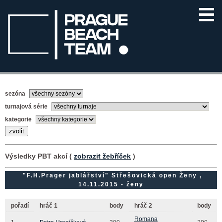
sezóna
turnajová série
kategorie
Výsledky PBT akcí (
zobrazit žebříček
)
"F.H.Prager jablářství" Střešovická open Ženy ,
14.11.2015 - ženy
pořadí
hráč 1
body
hráč 2
body
Romana