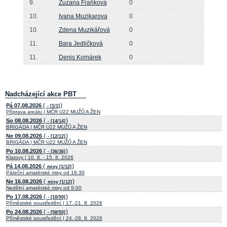
9.
Zuzana Fraňková
0
10.
Ivana Muzikarova
0
10.
Zdena Muzikářová
0
11.
Bara Jedličková
0
11.
Denis Komárek
0
Nadcházející akce PBT
(
)
Pá 07.08.2026
- [1/1]
Příprava areálu | MČR U22 MUŽŮ A ŽEN
(
)
So 08.08.2026
- [14/14]
BRIGÁDA | MČR U22 MUŽŮ A ŽEN
(
)
Ne 09.08.2026
- [12/12]
BRIGÁDA | MČR U22 MUŽŮ A ŽEN
(
)
Po 10.08.2026
- [36/36]
Klatovy | 10. 8. - 15. 8. 2026
(
)
Pá 14.08.2026
mixy [1/12]
Páteční amatérské mixy od 16:30
(
)
Ne 16.08.2026
mixy [1/12]
Nedělní amatérské mixy od 9:00
(
)
Po 17.08.2026
- [10/50]
Příměstské soustředění | 17.-21. 8. 2026
(
)
Po 24.08.2026
- [58/50]
Příměstské soustředění | 24.-28. 8. 2026