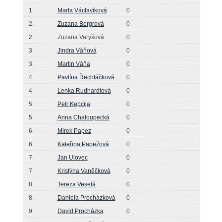
1.
Marta Václavíková
0
2.
Zuzana Bergrová
0
2.
Zuzana Varyšová
0
3.
Jindra Váňová
0
3.
Martin Váňa
0
4.
Pavlína Řechtáčková
0
4.
Lenka Rudhardtová
0
5.
Petr Kepcija
0
5.
Anna Chaloupecká
0
6.
Mirek Papez
0
6.
Kateřina Papežová
0
7.
Jan Ulovec
0
7.
Kristýna Vaněčková
0
8.
Tereza Veselá
0
8.
Daniela Procházková
0
9.
David Procházka
0