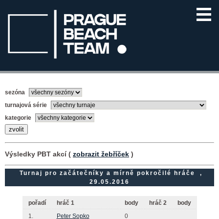
sezóna
turnajová série
kategorie
Výsledky PBT akcí (
zobrazit žebříček
)
Turnaj pro začátečníky a mírně pokročilé hráče ,
29.05.2016
pořadí
hráč 1
body
hráč 2
body
1.
Peter Sopko
0