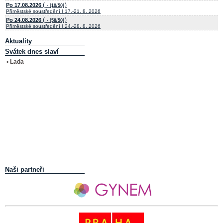
(
)
Po 17.08.2026
- [10/50]
Příměstské soustředění | 17.-21. 8. 2026
(
)
Po 24.08.2026
- [58/50]
Příměstské soustředění | 24.-28. 8. 2026
Aktuality
Svátek dnes slaví
• Lada
Naši partneři