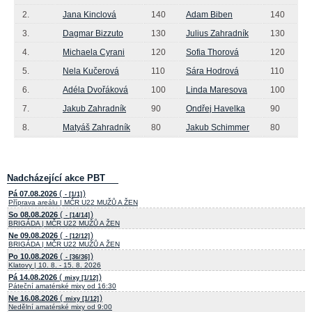
2.
Jana Kinclová
140
Adam Biben
140
3.
Dagmar Bizzuto
130
Julius Zahradník
130
4.
Michaela Cyrani
120
Sofia Thorová
120
5.
Nela Kučerová
110
Sára Hodrová
110
6.
Adéla Dvořáková
100
Linda Maresova
100
7.
Jakub Zahradník
90
Ondřej Havelka
90
8.
Matyáš Zahradník
80
Jakub Schimmer
80
Nadcházející akce PBT
(
)
Pá 07.08.2026
- [1/1]
Příprava areálu | MČR U22 MUŽŮ A ŽEN
(
)
So 08.08.2026
- [14/14]
BRIGÁDA | MČR U22 MUŽŮ A ŽEN
(
)
Ne 09.08.2026
- [12/12]
BRIGÁDA | MČR U22 MUŽŮ A ŽEN
(
)
Po 10.08.2026
- [36/36]
Klatovy | 10. 8. - 15. 8. 2026
(
)
Pá 14.08.2026
mixy [1/12]
Páteční amatérské mixy od 16:30
(
)
Ne 16.08.2026
mixy [1/12]
Nedělní amatérské mixy od 9:00