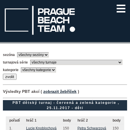
sezóna
turnajová série
kategorie
Výsledky PBT akcí (
zobrazit žebříček
)
PBT dětský turnaj - červená a zelená kategorie ,
25.11.2017 - děti
pořadí
hráč 1
body
hráč 2
body
1.
Lucie Knoblochová
150
Petra Schwarzová
150