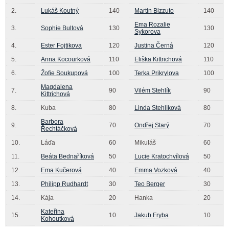
2.
Lukáš Koutný
140
Martin Bizzuto
140
Ema Rozalie
3.
Sophie Bultová
130
130
Sykorova
4.
Ester Fojtikova
120
Justina Černá
120
5.
Anna Kocourková
110
Eliška Kittrichová
110
6.
Žofie Soukupová
100
Terka Prikrylova
100
Magdalena
7.
90
Vilém Stehlík
90
Kittrichová
8.
Kuba
80
Linda Stehlíková
80
Barbora
9.
70
Ondřej Starý
70
Řechtáčková
10.
Láďa
60
Mikuláš
60
11.
Beáta Bednaříková
50
Lucie Kratochvílová
50
12.
Ema Kučerová
40
Emma Vozková
40
13.
Philipp Rudhardt
30
Teo Berger
30
14.
Kája
20
Hanka
20
Kateřina
15.
10
Jakub Fryba
10
Kohoutková