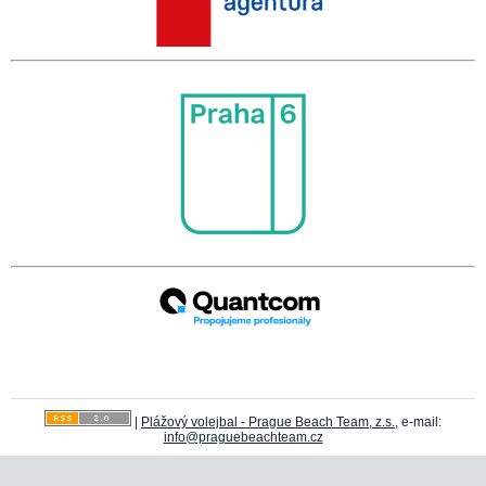
|
Plážový volejbal - Prague Beach Team, z.s.
, e-mail:
info@praguebeachteam.cz