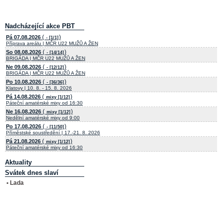
Nadcházející akce PBT
(
)
Pá 07.08.2026
- [1/1]
Příprava areálu | MČR U22 MUŽŮ A ŽEN
(
)
So 08.08.2026
- [14/14]
BRIGÁDA | MČR U22 MUŽŮ A ŽEN
(
)
Ne 09.08.2026
- [12/12]
BRIGÁDA | MČR U22 MUŽŮ A ŽEN
(
)
Po 10.08.2026
- [36/36]
Klatovy | 10. 8. - 15. 8. 2026
(
)
Pá 14.08.2026
mixy [1/12]
Páteční amatérské mixy od 16:30
(
)
Ne 16.08.2026
mixy [1/12]
Nedělní amatérské mixy od 9:00
(
)
Po 17.08.2026
- [11/50]
Příměstské soustředění | 17.-21. 8. 2026
(
)
Pá 21.08.2026
mixy [1/12]
Páteční amatérské mixy od 16:30
Aktuality
Svátek dnes slaví
• Lada