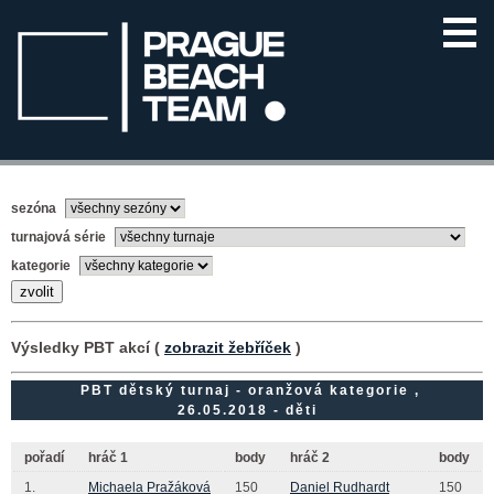
sezóna
turnajová série
kategorie
Výsledky PBT akcí (
zobrazit žebříček
)
PBT dětský turnaj - oranžová kategorie ,
26.05.2018 - děti
pořadí
hráč 1
body
hráč 2
body
1.
Michaela Pražáková
150
Daniel Rudhardt
150