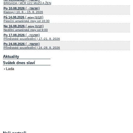
BRIGÁDA | MČR U22 MUŽŮ A ŽEN
(
)
Po 10.08.2026
- [36/36]
Klatovy | 10. 8. - 15. 8. 2026
(
)
Pá 14.08.2026
mixy [1/12]
Páteční amatérské mixy od 16:30
(
)
Ne 16.08.2026
mixy [1/12]
Nedělní amatérské mixy od 9:00
(
)
Po 17.08.2026
- [11/50]
Příměstské soustředění | 17.-21. 8. 2026
(
)
Po 24.08.2026
- [58/50]
Příměstské soustředění | 24.-28. 8. 2026
Aktuality
Svátek dnes slaví
• Lada