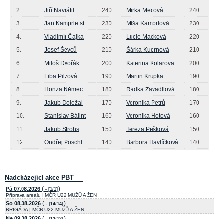
2.
Jiří Navrátil
240
Mirka Mecová
240
3.
Jan Kamprle st.
230
Míša Kamprlová
230
4.
Vladimír Čajka
220
Lucie Macková
220
5.
Josef Ševců
210
Šárka Kudrnová
210
6.
Miloš Dvořák
200
Katerina Kolarova
200
7.
Liba Pilzová
190
Martin Krupka
190
8.
Honza Němec
180
Radka Zavadilová
180
9.
Jakub Doležal
170
Veronika Petrů
170
10.
Stanislav Bálint
160
Veronika Hotová
160
11.
Jakub Strohs
150
Tereza Pešková
150
12.
Ondřej Pöschl
140
Barbora Havlíčková
140
Nadcházející akce PBT
(
)
Pá 07.08.2026
- [1/1]
Příprava areálu | MČR U22 MUŽŮ A ŽEN
(
)
So 08.08.2026
- [14/14]
BRIGÁDA | MČR U22 MUŽŮ A ŽEN
(
)
Ne 09.08.2026
- [12/12]