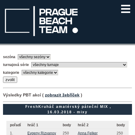
sezóna
turnajová série
kategorie
Výsledky PBT akcí (
zobrazit žebříček
)
FreshKruháč amatérský páteční MIX ,
16.03.2018 - mixy
pořadí
hráč 1
body
hráč 2
body
1.
Evgeny Rizvanov
250
Anna Felker
250