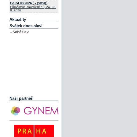
(
)
Po 24.08.2026
- [58/50]
Příměstské soustředění | 24.-28.
8. 2026
Aktuality
Svátek dnes slaví
• Soběslav
Naši partneři