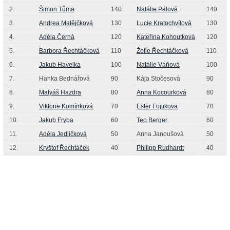
2.
Šimon Tůma
140
Natálie Pálová
140
3.
Andrea Matějčková
130
Lucie Kratochvílová
130
4.
Adéla Černá
120
Kateřina Kohoutková
120
5.
Barbora Řechtáčková
110
Žofie Řechtáčková
110
6.
Jakub Havelka
100
Natálie Váňová
100
7.
Hanka Bednářová
90
Kája Stočesová
90
8.
Matyáš Hazdra
80
Anna Kocourková
80
9.
Viktorie Komínková
70
Ester Fojtikova
70
10.
Jakub Fryba
60
Teo Berger
60
11.
Adéla Jedličková
50
Anna Janoušová
50
12.
Kryštof Řechtáček
40
Philipp Rudhardt
40