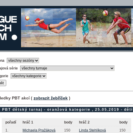
óna
ajová série
gorie
ledky PBT akcí (
zobrazit žebříček
)
PBT dětský turnaj - oranžová kategorie , 25.05.2019 - děti
pořadí
hráč 1
body
hráč 2
body
1.
Michaela Pražáková
150
Linda Stehlíková
150