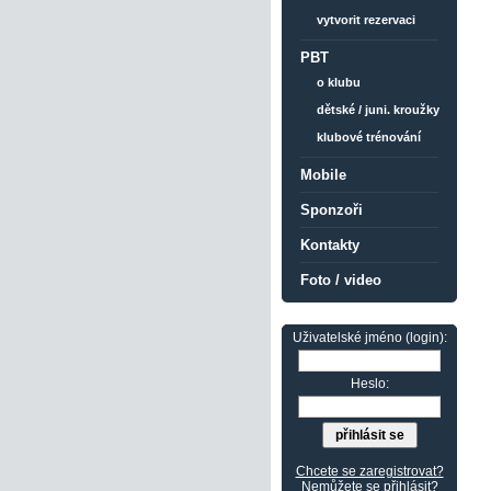
vytvorit rezervaci
PBT
o klubu
dětské / juni. kroužky
klubové trénování
Mobile
Sponzoři
Kontakty
Foto / video
Uživatelské jméno (login):
Heslo:
Chcete se zaregistrovat?
Nemůžete se přihlásit?