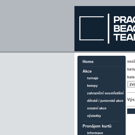
sez
Home
turn
Akce
kate
turnaje
kempy
zahraniční soustředění
Výs
dětské / juniorské akce
ostatní akce
výsledky
Pronájem kurtů
informace