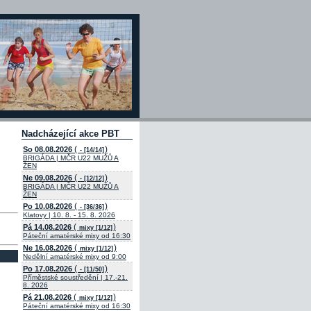
Nadcházející akce PBT
(
)
So 08.08.2026
- [14/14]
BRIGÁDA | MČR U22 MUŽŮ A
ŽEN
(
)
Ne 09.08.2026
- [12/12]
BRIGÁDA | MČR U22 MUŽŮ A
ŽEN
(
)
Po 10.08.2026
- [36/36]
Klatovy | 10. 8. - 15. 8. 2026
(
)
Pá 14.08.2026
mixy [1/12]
Páteční amatérské mixy od 16:30
(
)
Ne 16.08.2026
mixy [1/12]
Nedělní amatérské mixy od 9:00
(
)
Po 17.08.2026
- [11/50]
Příměstské soustředění | 17.-21.
8. 2026
(
)
Pá 21.08.2026
mixy [1/12]
Páteční amatérské mixy od 16:30