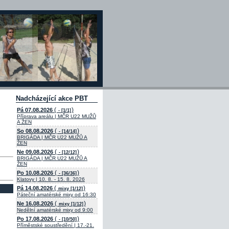
Nadcházející akce PBT
(
)
Pá 07.08.2026
- [1/1]
Příprava areálu | MČR U22 MUŽŮ
A ŽEN
(
)
So 08.08.2026
- [14/14]
BRIGÁDA | MČR U22 MUŽŮ A
ŽEN
(
)
Ne 09.08.2026
- [12/12]
BRIGÁDA | MČR U22 MUŽŮ A
ŽEN
(
)
Po 10.08.2026
- [36/36]
Klatovy | 10. 8. - 15. 8. 2026
(
)
Pá 14.08.2026
mixy [1/12]
Páteční amatérské mixy od 16:30
(
)
Ne 16.08.2026
mixy [1/12]
Nedělní amatérské mixy od 9:00
(
)
Po 17.08.2026
- [10/50]
Příměstské soustředění | 17.-21.