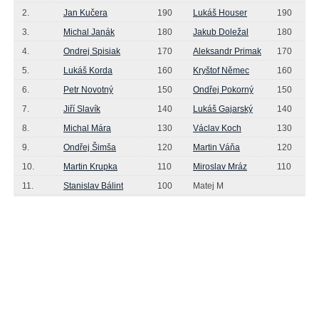
2.
Jan Kučera
190
Lukáš Houser
190
3.
Michal Janák
180
Jakub Doležal
180
4.
Ondrej Spisiak
170
Aleksandr Primak
170
5.
Lukáš Korda
160
Kryštof Němec
160
6.
Petr Novotný
150
Ondřej Pokorný
150
7.
Jiří Slavík
140
Lukáš Gajarský
140
8.
Michal Mára
130
Václav Koch
130
9.
Ondřej Šimša
120
Martin Váňa
120
10.
Martin Krupka
110
Miroslav Mráz
110
11.
Stanislav Bálint
100
Matej M