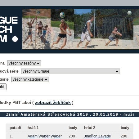
óna
ajová série
gorie
ledky PBT akcí (
zobrazit žebříček
)
Zimní Amatérská Střešovická 2019 , 20.01.2019 - muži
pořadí
hráč 1
body
hráč 2
body
1.
Adam Waber Waber
200
Jindřich Zavadil
200