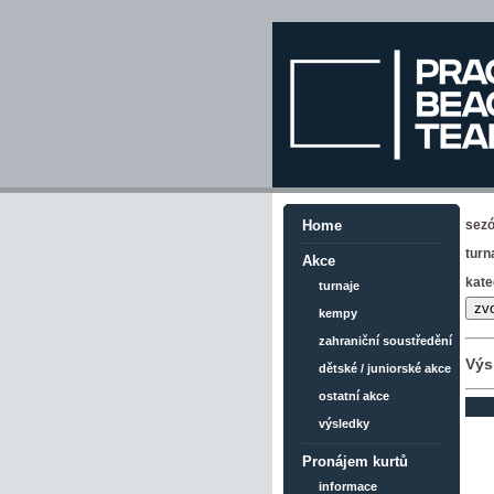
sez
Home
turn
Akce
kate
turnaje
kempy
zahraniční soustředění
Výs
dětské / juniorské akce
ostatní akce
výsledky
Pronájem kurtů
informace