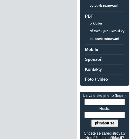
vytvorit rezervaci
PBT
o klubu
dětské / juni. kroužky
klubové trénování
Mobile
Sponzoři
Kontakty
Foto / video
Uživatelské jméno (login):
Heslo:
Chcete se zaregistrovat?
Nemůžete se přihlásit?