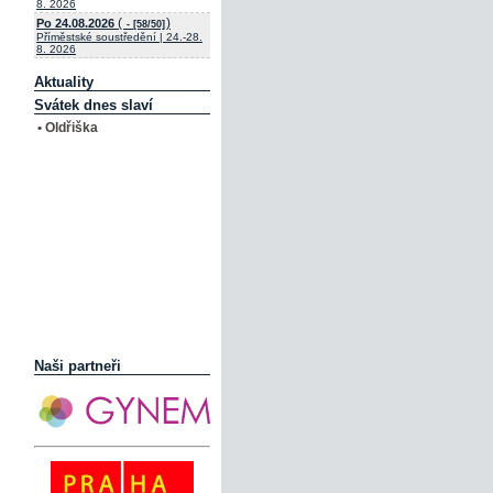
8. 2026
(
)
Po 24.08.2026
- [58/50]
Příměstské soustředění | 24.-28.
8. 2026
Aktuality
Svátek dnes slaví
• Oldřiška
Naši partneři