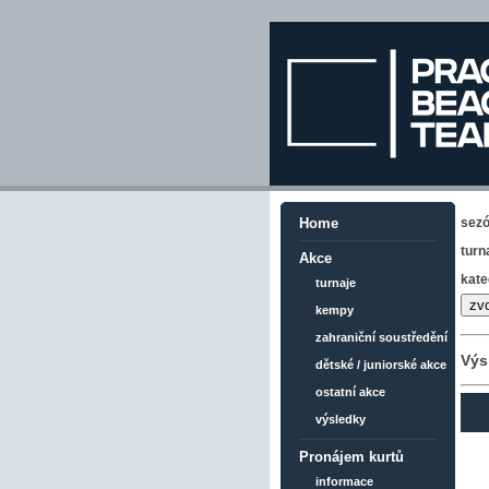
sez
Home
turn
Akce
kate
turnaje
kempy
zahraniční soustředění
Výs
dětské / juniorské akce
ostatní akce
výsledky
Pronájem kurtů
informace