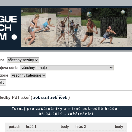
óna
ajová série
gorie
ledky PBT akcí (
zobrazit žebříček
)
Turnaj pro začátečníky a mírně pokročilé hráče ,
06.04.2019 - začátečníci
pořadí
hráč 1
body
hráč 2
body