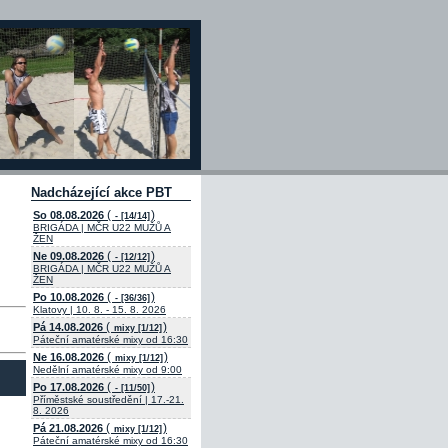
Nadcházející akce PBT
(
)
So 08.08.2026
- [14/14]
BRIGÁDA | MČR U22 MUŽŮ A
ŽEN
(
)
Ne 09.08.2026
- [12/12]
BRIGÁDA | MČR U22 MUŽŮ A
ŽEN
(
)
Po 10.08.2026
- [36/36]
Klatovy | 10. 8. - 15. 8. 2026
(
)
Pá 14.08.2026
mixy [1/12]
Páteční amatérské mixy od 16:30
(
)
Ne 16.08.2026
mixy [1/12]
Nedělní amatérské mixy od 9:00
(
)
Po 17.08.2026
- [11/50]
Příměstské soustředění | 17.-21.
8. 2026
(
)
Pá 21.08.2026
mixy [1/12]
Páteční amatérské mixy od 16:30