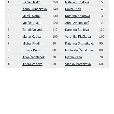
1.
Daniel Jaško
150
Natálie Kubátová
150
2.
Karin Sluneckova
140
Pavel Khek
140
3.
Miloš Dvořák
130
Katerina Kolarova
130
4.
Vojtěch Hyka
120
Anna Zvelebilová
120
5.
Tomáš Vojvoda
110
Karolína Bertlová
110
6.
Martin Kupka
100
Veronika Plačková
100
7.
Michal Prudil
90
Kateřina Ondrejková
90
8.
Romča Kurucz
80
Michaela Řeháková
80
9.
Jirka Řechtáček
70
Martin Váňa
70
10.
Jindra Váňová
60
Vladka Martinkova
60