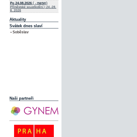
(
)
Po 24.08.2026
- [58/50]
Příměstské soustředění | 24.-28.
8. 2026
Aktuality
Svátek dnes slaví
• Soběslav
Naši partneři