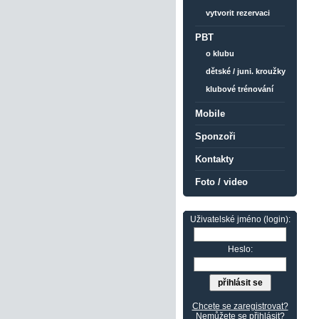
vytvorit rezervaci
PBT
o klubu
dětské / juni. kroužky
klubové trénování
Mobile
Sponzoři
Kontakty
Foto / video
Uživatelské jméno (login):
Heslo:
Chcete se zaregistrovat?
Nemůžete se přihlásit?