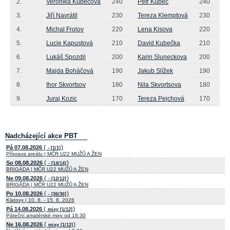
2.
Veronika Kubecová
240
Petr Kubec
240
3.
Jiří Navrátil
230
Tereza Klemptová
230
4.
Michal Frolov
220
Lena Kisova
220
5.
Lucie Kapustová
210
David Kubečka
210
6.
Lukáš Spozdil
200
Karin Sluneckova
200
7.
Majda Boháčová
190
Jakub Slížek
190
8.
Ihor Skvortsov
180
Nila Skvortsova
180
9.
Juraj Kozic
170
Tereza Pejchová
170
Nadcházející akce PBT
(
)
Pá 07.08.2026
- [1/1]
Příprava areálu | MČR U22 MUŽŮ A ŽEN
(
)
So 08.08.2026
- [14/14]
BRIGÁDA | MČR U22 MUŽŮ A ŽEN
(
)
Ne 09.08.2026
- [12/12]
BRIGÁDA | MČR U22 MUŽŮ A ŽEN
(
)
Po 10.08.2026
- [36/36]
Klatovy | 10. 8. - 15. 8. 2026
(
)
Pá 14.08.2026
mixy [1/12]
Páteční amatérské mixy od 16:30
(
)
Ne 16.08.2026
mixy [1/12]