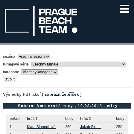
sezóna
turnajová série
kategorie
Výsledky PBT akcí (
zobrazit žebříček
)
Sobotní Amatérské mixy , 10.08.2019 - mixy
pořadí
hráč 1
body
hráč 2
body
1.
Klára Slunečková
250
Jakub Strohs
250