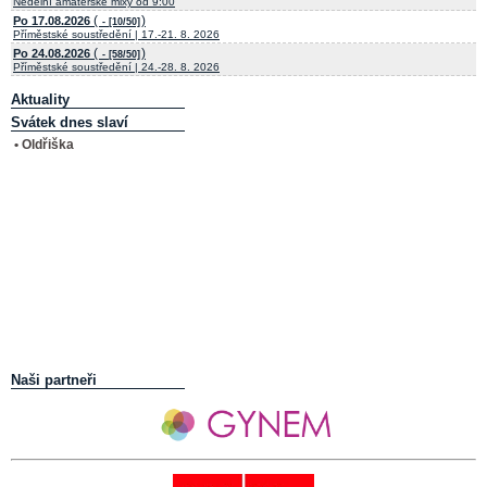
Nedělní amatérské mixy od 9:00
(
)
Po 17.08.2026
- [10/50]
Příměstské soustředění | 17.-21. 8. 2026
(
)
Po 24.08.2026
- [58/50]
Příměstské soustředění | 24.-28. 8. 2026
Aktuality
Svátek dnes slaví
• Oldřiška
Naši partneři