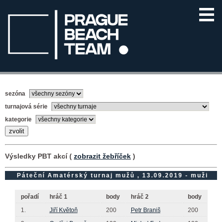
sezóna
turnajová série
kategorie
Výsledky PBT akcí (
zobrazit žebříček
)
Páteční Amatérský turnaj mužů , 13.09.2019 - muži
pořadí
hráč 1
body
hráč 2
body
1.
Jiří Květoň
200
Petr Braniš
200