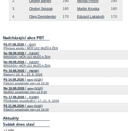
2.
Ondřej Beneš
190
Michal Frolov
190
3.
Ondrej Spisiak
180
Martin Krupka
180
4.
Oleg Demidenko
170
Eduard Lakatosh
170
Nadcházející akce PBT
(
)
Pá 07.08.2026
- [1/1]
Příprava areálu | MČR U22 MUŽŮ A ŽEN
(
)
So 08.08.2026
- [14/14]
BRIGÁDA | MČR U22 MUŽŮ A ŽEN
(
)
Ne 09.08.2026
- [12/12]
BRIGÁDA | MČR U22 MUŽŮ A ŽEN
(
)
Po 10.08.2026
- [36/36]
Klatovy | 10. 8. - 15. 8. 2026
(
)
Pá 14.08.2026
mixy [1/12]
Páteční amatérské mixy od 16:30
(
)
Ne 16.08.2026
mixy [1/12]
Nedělní amatérské mixy od 9:00
(
)
Po 17.08.2026
- [11/50]
Příměstské soustředění | 17.-21. 8. 2026
(
)
Pá 21.08.2026
mixy [1/12]
Páteční amatérské mixy od 16:30
Aktuality
Svátek dnes slaví
• Lada