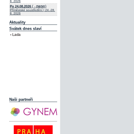
8. 2026
(
)
Po 24.08.2026
- [58/50]
Příměstské soustředění | 24.-28.
8. 2026
Aktuality
Svátek dnes slaví
• Lada
Naši partneři