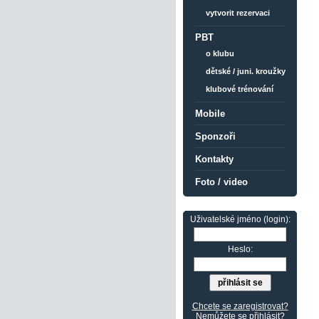
vytvorit rezervaci
PBT
o klubu
dětské / juni. kroužky
klubové trénování
Mobile
Sponzoři
Kontakty
Foto / video
Uživatelské jméno (login):
Heslo:
Chcete se zaregistrovat?
Nemůžete se přihlásit?