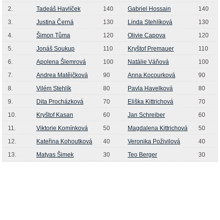
2.
Tadeáš Havlíček
140
Gabriel Hossain
140
3.
Justina Černá
130
Linda Stehlíková
130
4.
Šimon Tůma
120
Olivie Capova
120
5.
Jonáš Soukup
110
Kryštof Premauer
110
6.
Apolena Šlemrová
100
Natálie Váňová
100
7.
Andrea Matějčková
90
Anna Kocourková
90
8.
Vilém Stehlík
80
Pavla Havelková
80
9.
Dita Procházková
70
Eliška Kittrichová
70
10.
Kryštof Kasan
60
Jan Schreiber
60
11.
Viktorie Komínková
50
Magdalena Kittrichová
50
12.
Kateřina Kohoutková
40
Veronika Poživilová
40
13.
Matyas Šimek
30
Teo Berger
30