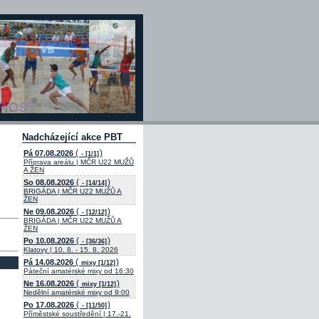
Nadcházející akce PBT
(
)
Pá 07.08.2026
- [1/1]
Příprava areálu | MČR U22 MUŽŮ
A ŽEN
(
)
So 08.08.2026
- [14/14]
BRIGÁDA | MČR U22 MUŽŮ A
ŽEN
(
)
Ne 09.08.2026
- [12/12]
BRIGÁDA | MČR U22 MUŽŮ A
ŽEN
(
)
Po 10.08.2026
- [36/36]
Klatovy | 10. 8. - 15. 8. 2026
(
)
Pá 14.08.2026
mixy [1/12]
Páteční amatérské mixy od 16:30
(
)
Ne 16.08.2026
mixy [1/12]
Nedělní amatérské mixy od 9:00
(
)
Po 17.08.2026
- [11/50]
Příměstské soustředění | 17.-21.