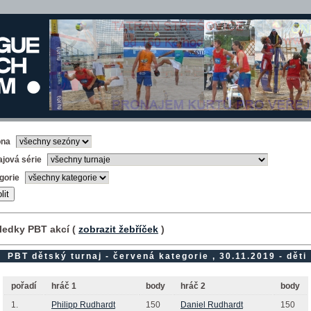
óna
ajová série
gorie
ledky PBT akcí (
zobrazit žebříček
)
PBT dětský turnaj - červená kategorie , 30.11.2019 - děti
pořadí
hráč 1
body
hráč 2
body
1.
Philipp Rudhardt
150
Daniel Rudhardt
150