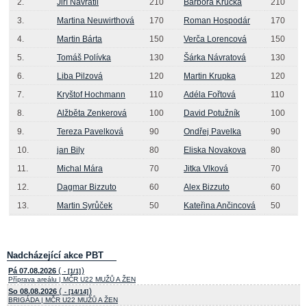
2.
Jiří Navrátil
210
Barbora Krucká
210
3.
Martina Neuwirthová
170
Roman Hospodár
170
4.
Martin Bárta
150
Verča Lorencová
150
5.
Tomáš Polívka
130
Šárka Návratová
130
6.
Liba Pilzová
120
Martin Krupka
120
7.
Kryštof Hochmann
110
Adéla Fořtová
110
8.
Alžběta Zenkerová
100
David Potužník
100
9.
Tereza Pavelková
90
Ondřej Pavelka
90
10.
jan Bily
80
Eliska Novakova
80
11.
Michal Mára
70
Jitka Vlková
70
12.
Dagmar Bizzuto
60
Alex Bizzuto
60
13.
Martin Syrůček
50
Kateřina Ančincová
50
Nadcházející akce PBT
(
)
Pá 07.08.2026
- [1/1]
Příprava areálu | MČR U22 MUŽŮ A ŽEN
(
)
So 08.08.2026
- [14/14]
BRIGÁDA | MČR U22 MUŽŮ A ŽEN