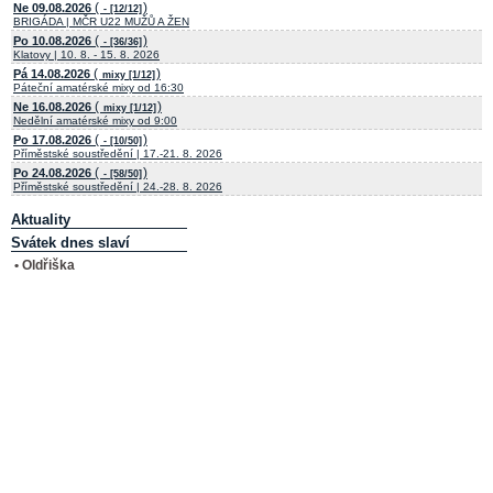
(
)
Ne 09.08.2026
- [12/12]
BRIGÁDA | MČR U22 MUŽŮ A ŽEN
(
)
Po 10.08.2026
- [36/36]
Klatovy | 10. 8. - 15. 8. 2026
(
)
Pá 14.08.2026
mixy [1/12]
Páteční amatérské mixy od 16:30
(
)
Ne 16.08.2026
mixy [1/12]
Nedělní amatérské mixy od 9:00
(
)
Po 17.08.2026
- [10/50]
Příměstské soustředění | 17.-21. 8. 2026
(
)
Po 24.08.2026
- [58/50]
Příměstské soustředění | 24.-28. 8. 2026
Aktuality
Svátek dnes slaví
• Oldřiška