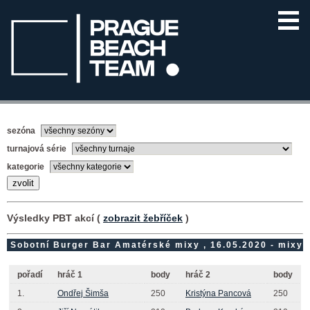
sezóna
turnajová série
kategorie
Výsledky PBT akcí (
zobrazit žebříček
)
Sobotní Burger Bar Amatérské mixy , 16.05.2020 - mixy
pořadí
hráč 1
body
hráč 2
body
1.
Ondřej Šimša
250
Kristýna Pancová
250