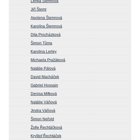
Lenka Šlemrová
Jiří Šlemr
Apolena Šlemrová
Karolína Šlemrová
Dita Procházková
Šimon Tůma
Karolina Lerley
Michaela Pražáková
Natálie Pálová
David Macháček
Gabriel Hossain
Denisa Mifková
Natálie Váňová
Jindra Váňová
Šimon Neřold
Žofie Řechtáčková
Kryštof Řechtáček