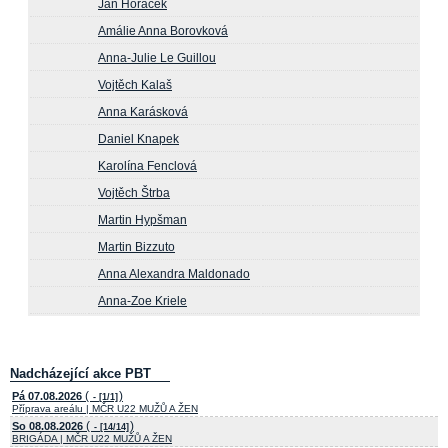
Jan Horáček
Amálie Anna Borovková
Anna-Julie Le Guillou
Vojtěch Kalaš
Anna Karásková
Daniel Knapek
Karolína Fenclová
Vojtěch Štrba
Martin Hypšman
Martin Bizzuto
Anna Alexandra Maldonado
Anna-Zoe Kriele
Nadcházející akce PBT
(
)
Pá 07.08.2026
- [1/1]
Příprava areálu | MČR U22 MUŽŮ A ŽEN
(
)
So 08.08.2026
- [14/14]
BRIGÁDA | MČR U22 MUŽŮ A ŽEN