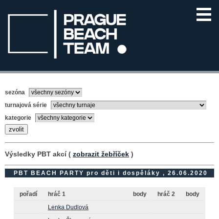
sezóna
turnajová série
kategorie
Výsledky PBT akcí (
zobrazit žebříček
)
PBT BEACH PARTY pro děti i dospěláky , 26.06.2020
pořadí
hráč 1
body
hráč 2
body
Lenka Dudlová