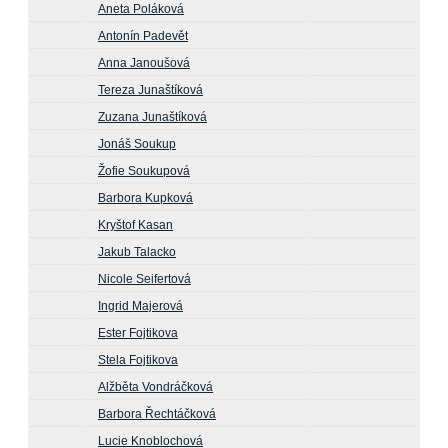
Aneta Poláková
Antonín Padevět
Anna Janoušová
Tereza Junaštíková
Zuzana Junaštíková
Jonáš Soukup
Žofie Soukupová
Barbora Kupková
Kryštof Kasan
Jakub Talacko
Nicole Seifertová
Ingrid Majerová
Ester Fojtikova
Stela Fojtikova
Alžběta Vondráčková
Barbora Řechtáčková
Lucie Knoblochová