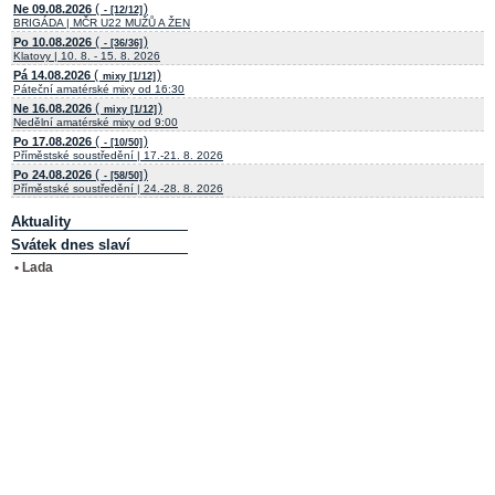
(
)
Ne 09.08.2026
- [12/12]
BRIGÁDA | MČR U22 MUŽŮ A ŽEN
(
)
Po 10.08.2026
- [36/36]
Klatovy | 10. 8. - 15. 8. 2026
(
)
Pá 14.08.2026
mixy [1/12]
Páteční amatérské mixy od 16:30
(
)
Ne 16.08.2026
mixy [1/12]
Nedělní amatérské mixy od 9:00
(
)
Po 17.08.2026
- [10/50]
Příměstské soustředění | 17.-21. 8. 2026
(
)
Po 24.08.2026
- [58/50]
Příměstské soustředění | 24.-28. 8. 2026
Aktuality
Svátek dnes slaví
• Lada