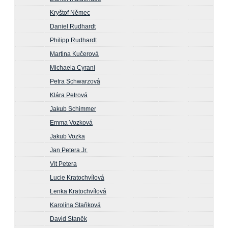
Kryštof Němec
Daniel Rudhardt
Philipp Rudhardt
Martina Kučerová
Michaela Cyrani
Petra Schwarzová
Klára Petrová
Jakub Schimmer
Emma Vozková
Jakub Vozka
Jan Petera Jr.
Vít Petera
Lucie Kratochvílová
Lenka Kratochvílová
Karolína Staňková
David Staněk