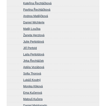
Kateřina Řechtáčková
Pavlína Řechtáčková
Andrea Matějčková
Daniel Wichterle
Matěj Loučka
Žaneta Herzlová
Julie Pertoldová
Jiří Pertold
Laila Pertoldová
Jirka Řechtáček
Adéla Vozábová
Sofia Thorová
Lukáš Koutný
Monika Kliková
Ema Kučerová
Matouš Kučera
Daniel Maldonado