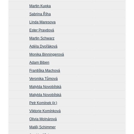
Martin Kupka
Sabrina Říha
Linda Maresova
Ester Pravdová
Martin Schwarz
Adéla Dvořáková
Monika Binningerová
Adam Biben
Františka Machová
Veronika Tůmová
Matylda Novobílská
Matylda Novobílská
Petr Komínek (jr.)
Viktorie Komínková
Olivia Molnárová
Matěj Schimmer