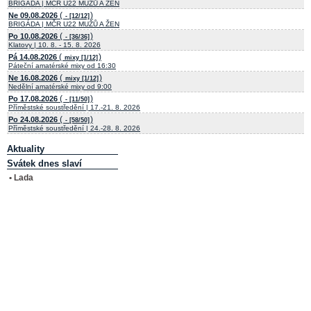
BRIGÁDA | MČR U22 MUŽŮ A ŽEN
(
)
Ne 09.08.2026
- [12/12]
BRIGÁDA | MČR U22 MUŽŮ A ŽEN
(
)
Po 10.08.2026
- [36/36]
Klatovy | 10. 8. - 15. 8. 2026
(
)
Pá 14.08.2026
mixy [1/12]
Páteční amatérské mixy od 16:30
(
)
Ne 16.08.2026
mixy [1/12]
Nedělní amatérské mixy od 9:00
(
)
Po 17.08.2026
- [11/50]
Příměstské soustředění | 17.-21. 8. 2026
(
)
Po 24.08.2026
- [58/50]
Příměstské soustředění | 24.-28. 8. 2026
Aktuality
Svátek dnes slaví
• Lada