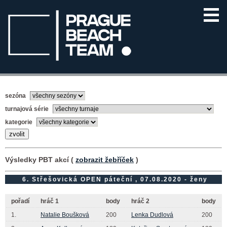
sezóna
turnajová série
kategorie
Výsledky PBT akcí (
zobrazit žebříček
)
6. Střešovická OPEN páteční , 07.08.2020 - ženy
pořadí
hráč 1
body
hráč 2
body
1.
Natalie Boušková
200
Lenka Dudlová
200