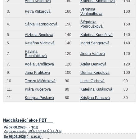
2.
Anna Kellerová
180
Kateřina Smetanová
180
Veronika
3.
Petra Klikarová
160
160
Vohlmuthova
Štěpánka
4.
Šárka Hadrbolcová
150
150
Podroužková
5.
Alzbeta Smolova
140
Kateřina Kunešová
140
5.
Kateřina Vichtová
140
Ingrid Sengerová
140
Pavlína
7.
120
Jindra Váňová
120
Řechtáčková
7.
Adéla Jarošíková
120
Adéla Denková
120
9.
Jana Králiková
100
Denisa Kepplová
100
10.
Tereza Mičánková
90
Lucie Cíchová
90
11.
Klára Kučerová
80
Kateřina Kutálková
80
11.
Kristýna Pešková
80
Kristýna Pancová
80
Nadcházející akce PBT
(
)
Pá 07.08.2026
- [1/1]
Příprava areálu | MČR U22 MUŽŮ A ŽEN
(
)
So 08.08.2026
- [14/14]