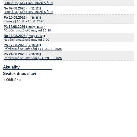
BRIGÁDA | MČR U22 MUŽŮ A ŽEN
(
)
Ne 09.08.2026
- [12/12]
BRIGÁDA | MČR U22 MUŽŮ A ŽEN
(
)
Po 10.08.2026
- [36/36]
Klatovy | 10. 8. - 15. 8. 2026
(
)
Pá 14.08.2026
mixy [1/12]
Páteční amatérské mixy od 16:30
(
)
Ne 16.08.2026
mixy [1/12]
Nedělní amatérské mixy od 9:00
(
)
Po 17.08.2026
- [10/50]
Příměstské soustředění | 17.-21. 8. 2026
(
)
Po 24.08.2026
- [58/50]
Příměstské soustředění | 24.-28. 8. 2026
Aktuality
Svátek dnes slaví
• Oldřiška