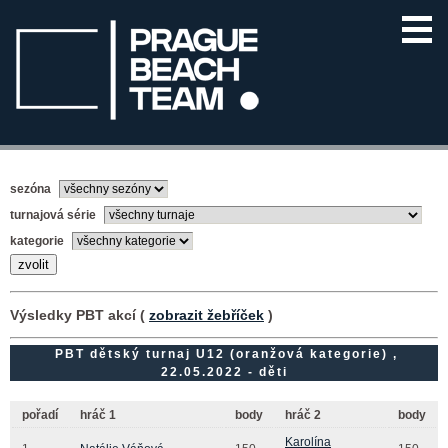
sezóna
turnajová série
kategorie
Výsledky PBT akcí (
zobrazit žebříček
)
PBT dětský turnaj U12 (oranžová kategorie) ,
22.05.2022 - děti
pořadí
hráč 1
body
hráč 2
body
Karolína