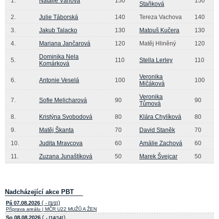
1.
Natálie Váňová
150
150
Staňková
2.
Julie Táborská
140
Tereza Vachova
140
3.
Jakub Talacko
130
Matouš Kučera
130
4.
Mariana Jančarová
120
Matěj Hliněný
120
Dominika Nela
5.
110
Stella Lerley
110
Komárková
Veronika
6.
Antonie Veselá
100
100
Mičáková
Veronika
7.
Sofie Melicharová
90
90
Tůmová
8.
Kristýna Svobodová
80
Klára Chylíková
80
9.
Matěj Škanta
70
David Staněk
70
10.
Judita Mravcova
60
Amálie Zachová
60
11.
Zuzana Junaštíková
50
Marek Švejcar
50
Nadcházející akce PBT
(
)
Pá 07.08.2026
- [1/1]
Příprava areálu | MČR U22 MUŽŮ A ŽEN
(
)
So 08.08.2026
- [14/14]