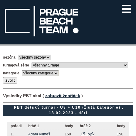
sezóna
turnajová série
kategorie
Výsledky PBT akcí (
zobrazit žebříček
)
PBT dětský turnaj - U8 + U10 (žlutá kategorie) ,
18.02.2023 - děti
pořadí
hráč 1
body
hráč 2
body
1.
Adam Klimeš
150
Jiří Fojtík
150