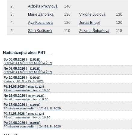
2.
Alžběta Přikrylová
140
3.
Marie Záhorská
130
Viktorie Judlová
130
4.
Aya Kocianová
120
Jonáš Engel
120
5.
Sára Kočišová
110
Zuzana Šobáňová
110
Nadcházející akce PBT
(
)
So 08.08.2026
- [14/14]
BRIGÁDA | MČR U22 MUŽŮ A ŽEN
(
)
Ne 09.08.2026
- [12/12]
BRIGÁDA | MČR U22 MUŽŮ A ŽEN
(
)
Po 10.08.2026
- [36/36]
Klatovy | 10. 8. - 15. 8. 2026
(
)
Pá 14.08.2026
mixy [1/12]
Páteční amatérské mixy od 16:30
(
)
Ne 16.08.2026
mixy [1/12]
Nedělní amatérské mixy od 9:00
(
)
Po 17.08.2026
- [11/50]
Příměstské soustředění | 17.-21. 8. 2026
(
)
Pá 21.08.2026
mixy [1/12]
Páteční amatérské mixy od 16:30
(
)
Po 24.08.2026
- [58/50]
Příměstské soustředění | 24.-28. 8. 2026