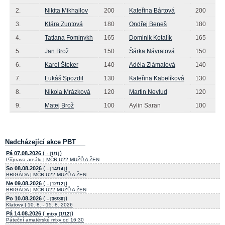
2.
Nikita Mikhailov
200
Kateřina Bártová
200
3.
Klára Zuntová
180
Ondřej Beneš
180
4.
Tatiana Fominykh
165
Dominik Kotalík
165
5.
Jan Brož
150
Šárka Návratová
150
6.
Karel Šteker
140
Adéla Zlámalová
140
7.
Lukáš Spozdil
130
Kateřina Kabelíková
130
8.
Nikola Mrázková
120
Martin Nevlud
120
9.
Matej Brož
100
Aylin Saran
100
Nadcházející akce PBT
(
)
Pá 07.08.2026
- [1/1]
Příprava areálu | MČR U22 MUŽŮ A ŽEN
(
)
So 08.08.2026
- [14/14]
BRIGÁDA | MČR U22 MUŽŮ A ŽEN
(
)
Ne 09.08.2026
- [12/12]
BRIGÁDA | MČR U22 MUŽŮ A ŽEN
(
)
Po 10.08.2026
- [36/36]
Klatovy | 10. 8. - 15. 8. 2026
(
)
Pá 14.08.2026
mixy [1/12]
Páteční amatérské mixy od 16:30