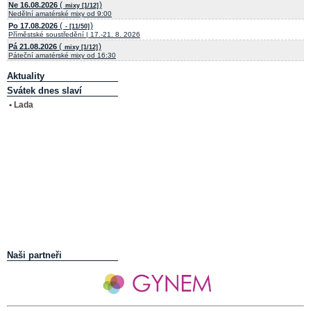
(
)
Ne 16.08.2026
mixy [1/12]
Nedělní amatérské mixy od 9:00
(
)
Po 17.08.2026
- [11/50]
Příměstské soustředění | 17.-21. 8. 2026
(
)
Pá 21.08.2026
mixy [1/12]
Páteční amatérské mixy od 16:30
Aktuality
Svátek dnes slaví
• Lada
Naši partneři