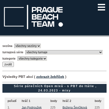
sezóna
turnajová série
kategorie
Výsledky PBT akcí (
zobrazit žebříček
)
Série pátečních Open mixů - s PBT do Itálie ,
24.03.2023 - mixy
pořadí
hráč 1
body
hráč 2
body
1.
Jan Podroužek
225
Božena Ševčíková
225