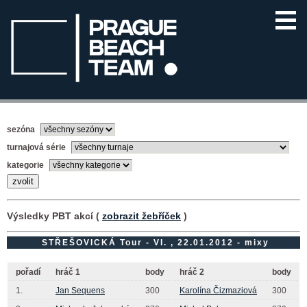
sezóna
turnajová série
kategorie
Výsledky PBT akcí (
zobrazit žebříček
)
STŘEŠOVICKÁ Tour - VI. , 22.01.2012 - mixy
pořadí
hráč 1
body
hráč 2
body
1.
Jan Sequens
300
Karolína Čizmaziová
300