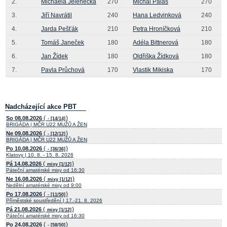
2.
Michaela Jelenecká
270
Michal Palas
270
3.
Jiří Navrátil
240
Hana Ledvinková
240
4.
Jarda Pešťák
210
Petra Hroníčková
210
5.
Tomáš Janeček
180
Adéla Bittnerová
180
6.
Jan Žídek
180
Oldřiška Žídková
180
7.
Pavla Průchová
170
Vlastik Mikiska
170
Nadcházející akce PBT
(
)
So 08.08.2026
- [14/14]
BRIGÁDA | MČR U22 MUŽŮ A ŽEN
(
)
Ne 09.08.2026
- [12/12]
BRIGÁDA | MČR U22 MUŽŮ A ŽEN
(
)
Po 10.08.2026
- [36/36]
Klatovy | 10. 8. - 15. 8. 2026
(
)
Pá 14.08.2026
mixy [1/12]
Páteční amatérské mixy od 16:30
(
)
Ne 16.08.2026
mixy [1/12]
Nedělní amatérské mixy od 9:00
(
)
Po 17.08.2026
- [11/50]
Příměstské soustředění | 17.-21. 8. 2026
(
)
Pá 21.08.2026
mixy [1/12]
Páteční amatérské mixy od 16:30
(
)
Po 24.08.2026
- [58/50]