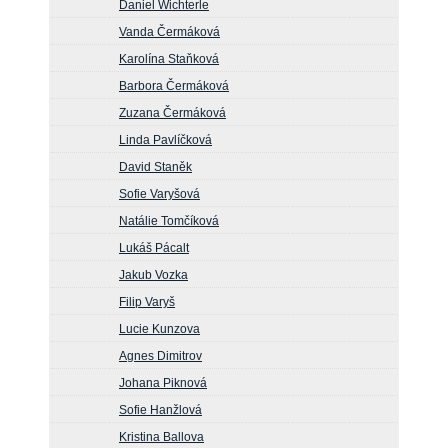
Daniel Wichterle
Vanda Čermáková
Karolína Staňková
Barbora Čermáková
Zuzana Čermáková
Linda Pavlíčková
David Staněk
Sofie Varyšová
Natálie Tomčíková
Lukáš Pácalt
Jakub Vozka
Filip Varyš
Lucie Kunzova
Agnes Dimitrov
Johana Piknová
Sofie Hanžlová
Kristina Ballova