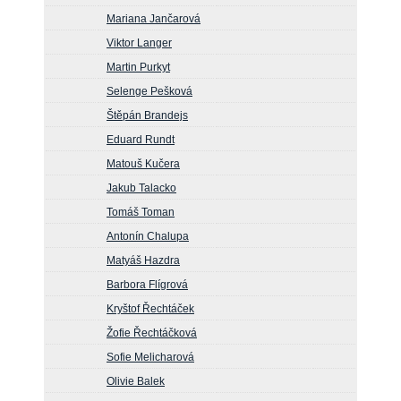
Mariana Jančarová
Viktor Langer
Martin Purkyt
Selenge Pešková
Štěpán Brandejs
Eduard Rundt
Matouš Kučera
Jakub Talacko
Tomáš Toman
Antonín Chalupa
Matyáš Hazdra
Barbora Flígrová
Kryštof Řechtáček
Žofie Řechtáčková
Sofie Melicharová
Olivie Balek