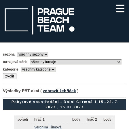
sezóna
turnajová série
kategorie
Výsledky PBT akcí (
zobrazit žebříček
)
Pobytové soustředění - Dolní Čermná 1 15.-22. 7.
2023 , 15.07.2023
pořadí
hráč 1
body
hráč 2
body
Veronika Tůmová