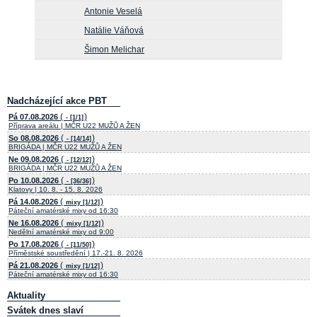
Antonie Veselá
Natálie Váňová
Šimon Melichar
Nadcházející akce PBT
(
)
Pá 07.08.2026
- [1/1]
Příprava areálu | MČR U22 MUŽŮ A ŽEN
(
)
So 08.08.2026
- [14/14]
BRIGÁDA | MČR U22 MUŽŮ A ŽEN
(
)
Ne 09.08.2026
- [12/12]
BRIGÁDA | MČR U22 MUŽŮ A ŽEN
(
)
Po 10.08.2026
- [36/36]
Klatovy | 10. 8. - 15. 8. 2026
(
)
Pá 14.08.2026
mixy [1/12]
Páteční amatérské mixy od 16:30
(
)
Ne 16.08.2026
mixy [1/12]
Nedělní amatérské mixy od 9:00
(
)
Po 17.08.2026
- [11/50]
Příměstské soustředění | 17.-21. 8. 2026
(
)
Pá 21.08.2026
mixy [1/12]
Páteční amatérské mixy od 16:30
Aktuality
Svátek dnes slaví