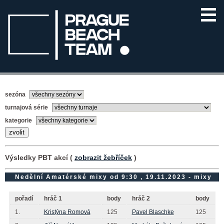
sezóna
turnajová série
kategorie
Výsledky PBT akcí (
zobrazit žebříček
)
Nedělní Amatérské mixy od 9:30 , 19.11.2023 - mixy
pořadí
hráč 1
body
hráč 2
body
1.
Kristýna Romová
125
Pavel Blaschke
125