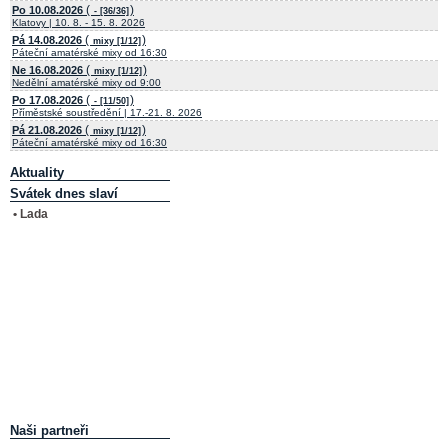
(
)
Po 10.08.2026
- [36/36]
Klatovy | 10. 8. - 15. 8. 2026
(
)
Pá 14.08.2026
mixy [1/12]
Páteční amatérské mixy od 16:30
(
)
Ne 16.08.2026
mixy [1/12]
Nedělní amatérské mixy od 9:00
(
)
Po 17.08.2026
- [11/50]
Příměstské soustředění | 17.-21. 8. 2026
(
)
Pá 21.08.2026
mixy [1/12]
Páteční amatérské mixy od 16:30
Aktuality
Svátek dnes slaví
• Lada
Naši partneři