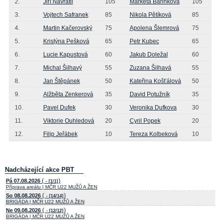
2.
Jiří Navrátil
105
Markéta Bařinková
105
3.
Vojtech Safranek
85
Nikola Pětíková
85
4.
Martin Kačerovský
75
Apolena Šlemrová
75
5.
Kristýna Pešková
65
Petr Kubec
65
6.
Lucie Kapustová
60
Jakub Doležal
60
7.
Michal Šilhavý
55
Zuzana Šilhavá
55
8.
Jan Štěpánek
50
Kateřina Košťálová
50
9.
Alžběta Zenkerová
35
David Potužník
35
10.
Pavel Dufek
30
Veronika Dufkova
30
11.
Viktorie Ouhledová
20
Cyril Popek
20
12.
Filip Jeřábek
10
Tereza Kolbeková
10
Nadcházející akce PBT
(
)
Pá 07.08.2026
- [1/1]
Příprava areálu | MČR U22 MUŽŮ A ŽEN
(
)
So 08.08.2026
- [14/14]
BRIGÁDA | MČR U22 MUŽŮ A ŽEN
(
)
Ne 09.08.2026
- [12/12]
BRIGÁDA | MČR U22 MUŽŮ A ŽEN