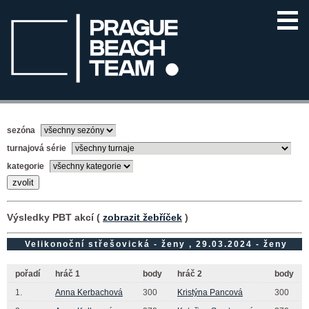
sezóna
turnajová série
kategorie
Výsledky PBT akcí (
zobrazit žebříček
)
Velikonoční střešovická - ženy , 29.03.2024 - ženy
pořadí
hráč 1
body
hráč 2
body
1.
Anna Kerbachová
300
Kristýna Pancová
300