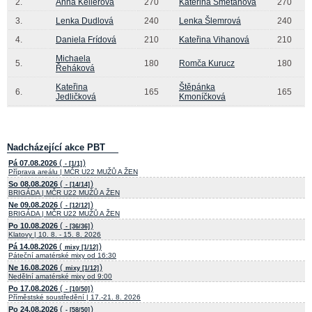
2.
Anna Kellerová
270
Kateřina Smetanová
270
3.
Lenka Dudlová
240
Lenka Šlemrová
240
4.
Daniela Frídová
210
Kateřina Vihanová
210
Michaela
5.
180
Romča Kurucz
180
Řeháková
Kateřina
Štěpánka
6.
165
165
Jedličková
Kmoníčková
Nadcházející akce PBT
(
)
Pá 07.08.2026
- [1/1]
Příprava areálu | MČR U22 MUŽŮ A ŽEN
(
)
So 08.08.2026
- [14/14]
BRIGÁDA | MČR U22 MUŽŮ A ŽEN
(
)
Ne 09.08.2026
- [12/12]
BRIGÁDA | MČR U22 MUŽŮ A ŽEN
(
)
Po 10.08.2026
- [36/36]
Klatovy | 10. 8. - 15. 8. 2026
(
)
Pá 14.08.2026
mixy [1/12]
Páteční amatérské mixy od 16:30
(
)
Ne 16.08.2026
mixy [1/12]
Nedělní amatérské mixy od 9:00
(
)
Po 17.08.2026
- [10/50]
Příměstské soustředění | 17.-21. 8. 2026
(
)
Po 24.08.2026
- [58/50]