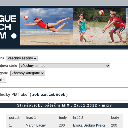
óna
ajová série
gorie
ledky PBT akcí (
zobrazit žebříček
)
Střešovický páteční MIX , 27.01.2012 - mixy
pořadí
hráč 1
body
hráč 2
body
1.
Martin Lacný
200
Eliška Drobná Krejčí
200