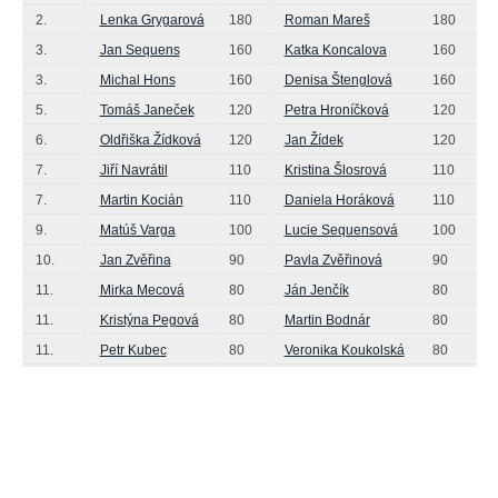
2.
Lenka Grygarová
180
Roman Mareš
180
3.
Jan Sequens
160
Katka Koncalova
160
3.
Michal Hons
160
Denisa Štenglová
160
5.
Tomáš Janeček
120
Petra Hroníčková
120
6.
Oldřiška Žídková
120
Jan Žídek
120
7.
Jiří Navrátil
110
Kristina Šlosrová
110
7.
Martin Kocián
110
Daniela Horáková
110
9.
Matúš Varga
100
Lucie Sequensová
100
10.
Jan Zvěřina
90
Pavla Zvěřinová
90
11.
Mirka Mecová
80
Ján Jenčík
80
11.
Kristýna Pegová
80
Martin Bodnár
80
11.
Petr Kubec
80
Veronika Koukolská
80