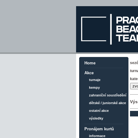
sez
Home
turn
Akce
kate
turnaje
kempy
zahraniční soustředění
Výs
dětské / juniorské akce
ostatní akce
výsledky
Pronájem kurtů
informace