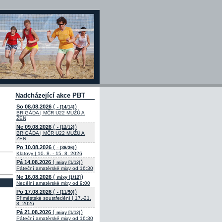
Nadcházející akce PBT
(
)
So 08.08.2026
- [14/14]
BRIGÁDA | MČR U22 MUŽŮ A
ŽEN
(
)
Ne 09.08.2026
- [12/12]
BRIGÁDA | MČR U22 MUŽŮ A
ŽEN
(
)
Po 10.08.2026
- [36/36]
Klatovy | 10. 8. - 15. 8. 2026
(
)
Pá 14.08.2026
mixy [1/12]
Páteční amatérské mixy od 16:30
(
)
Ne 16.08.2026
mixy [1/12]
Nedělní amatérské mixy od 9:00
(
)
Po 17.08.2026
- [11/50]
Příměstské soustředění | 17.-21.
8. 2026
(
)
Pá 21.08.2026
mixy [1/12]
Páteční amatérské mixy od 16:30