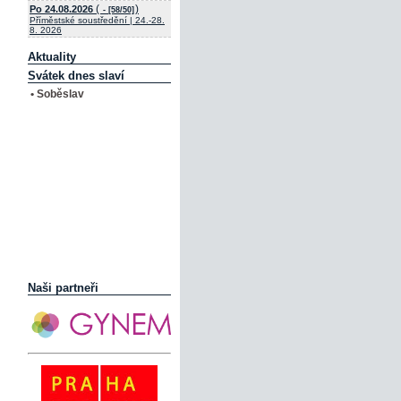
(
)
Po 24.08.2026
- [58/50]
Příměstské soustředění | 24.-28.
8. 2026
Aktuality
Svátek dnes slaví
• Soběslav
Naši partneři