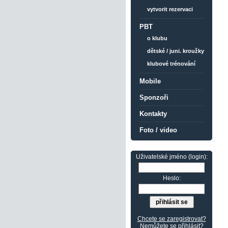
vytvorit rezervaci
PBT
o klubu
dětské / juni. kroužky
klubové trénování
Mobile
Sponzoři
Kontakty
Foto / video
Uživatelské jméno (login):
Heslo:
Chcete se zaregistrovat?
Nemůžete se přihlásit?