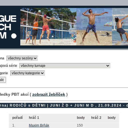
óna
ajová série
gorie
ledky PBT akcí (
zobrazit žebříček
)
rnaj RODIČŮ s DĚTMI | JUNI Ž D + JUNI M D , 21.09.2024 - d
pořadí
hráč 1
body
hráč 2
body
1.
Maxim Brňák
150