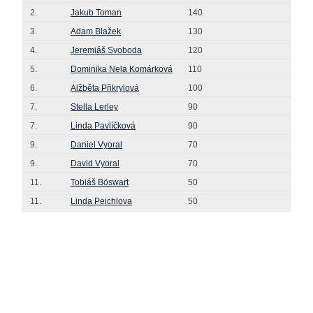
2.
Jakub Toman
140
3.
Adam Blažek
130
4.
Jeremiáš Svoboda
120
5.
Dominika Nela Komárková
110
6.
Alžběta Přikrylová
100
7.
Stella Lerley
90
7.
Linda Pavlíčková
90
9.
Daniel Vyoral
70
9.
David Vyoral
70
11.
Tobiáš Böswart
50
11.
Linda Peichlova
50