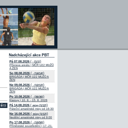
Nadcházející akce PBT
(
)
Pá 07.08.2026
- [1/1]
Příprava areálu | MČR U22 MUŽŮ
A ŽEN
(
)
So 08.08.2026
- [14/14]
BRIGÁDA | MČR U22 MUŽŮ A
ŽEN
(
)
Ne 09.08.2026
- [12/12]
BRIGÁDA | MČR U22 MUŽŮ A
ŽEN
(
)
Po 10.08.2026
- [36/36]
Klatovy | 10. 8. - 15. 8. 2026
(
)
ěti
Pá 14.08.2026
mixy [1/12]
Páteční amatérské mixy od 16:30
(
)
Ne 16.08.2026
mixy [1/12]
Nedělní amatérské mixy od 9:00
(
)
Po 17.08.2026
- [10/50]
Příměstské soustředění | 17.-21.