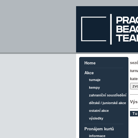
sez
Home
turn
Akce
kate
turnaje
kempy
zahraniční soustředění
Výs
dětské / juniorské akce
ostatní akce
Tu
výsledky
Pronájem kurtů
informace