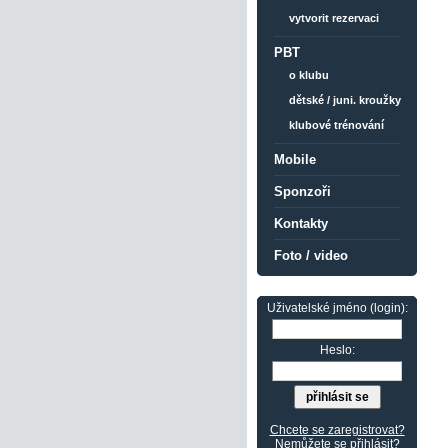
vytvorit rezervaci
PBT
o klubu
dětské / juni. kroužky
klubové trénování
Mobile
Sponzoři
Kontakty
Foto / video
Uživatelské jméno (login):
Heslo:
Chcete se zaregistrovat?
Nemůžete se přihlásit?