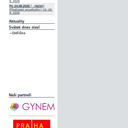
8. 2026
(
)
Po 24.08.2026
- [58/50]
Příměstské soustředění | 24.-28.
8. 2026
Aktuality
Svátek dnes slaví
• Oldřiška
Naši partneři