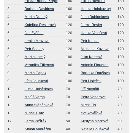
2.
Eliška Drobná Krejčí
180
Lukáš Havlíček
180
3.
Barbora Davidova
160
Honza Holakovský
160
4.
Martin Drobný
140
Jana Babiánková
140
5.
Kateřina Reslerová
120
Jarmil Resler
120
5.
Jan Zvěřina
120
Hanka Valešová
120
5.
Lenka Mrazova
120
Petr Koukal
120
5.
Petr Sedlaty
120
Michaela Kozlova
120
9.
Martin Lacný
100
Jitka Korecká
100
9.
Veronika Ettlerová
100
Antonín Figueroa
100
9.
Martin Capek
100
Barunka Doušová
100
9.
Lída Jelínková
100
Petr Holeček
100
13.
Lucie Habásková
70
Jiří Navrátil
70
13.
Matúš Varga
70
Petra Vondrova
70
13.
Anna Štěpánková
70
Mirek Cís
70
13.
Michal Caro
70
eva kovářová
70
17.
Jarda Pešťák
50
Kristýna Marková
50
18.
Šimon Vodrážka
40
Natalie Boušková
40