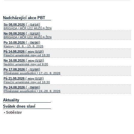
Nadcházející akce PBT
(
)
So 08.08.2026
- [14/14]
BRIGÁDA | MČR U22 MUŽŮ A ŽEN
(
)
Ne 09.08.2026
- [12/12]
BRIGÁDA | MČR U22 MUŽŮ A ŽEN
(
)
Po 10.08.2026
- [36/36]
Klatovy | 10. 8. - 15. 8. 2026
(
)
Pá 14.08.2026
mixy [1/12]
Páteční amatérské mixy od 16:30
(
)
Ne 16.08.2026
mixy [1/12]
Nedělní amatérské mixy od 9:00
(
)
Po 17.08.2026
- [11/50]
Příměstské soustředění | 17.-21. 8. 2026
(
)
Pá 21.08.2026
mixy [1/12]
Páteční amatérské mixy od 16:30
(
)
Po 24.08.2026
- [58/50]
Příměstské soustředění | 24.-28. 8. 2026
Aktuality
Svátek dnes slaví
• Soběslav