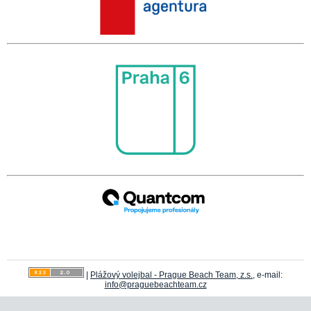
|
Plážový volejbal - Prague Beach Team, z.s.
, e-mail:
info@praguebeachteam.cz