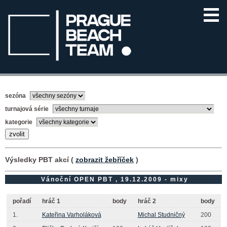
sezóna
turnajová série
kategorie
Výsledky PBT akcí (
zobrazit žebříček
)
Vánoční OPEN PBT , 19.12.2009 - mixy
pořadí
hráč 1
body
hráč 2
body
1.
Kateřina Varholáková
Michal Studničný
200