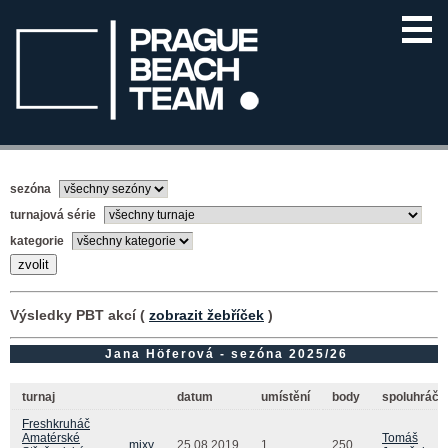
sezóna
turnajová série
kategorie
Výsledky PBT akcí (
zobrazit žebříček
)
Jana Höferová - sezóna 2025/26
turnaj
datum
umístění
body
spoluhráč(
Freshkruháč
Amatérské
Tomáš
mixy
25.08.2019
1.
250