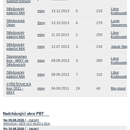
support bonusy
Střešovický
Libor
mixy
13.12.2013
5.
210
páteční MIX
Koďousek
Střešovická
Lucie
ženy
13.10.2013
4.
270
Open
Sequensov
Střešovický
Libor
mixy
11.10.2013
1.
250
páteční MIX
Koďousek
Střešovický
mixy
12.07.2013
3.
230
Jakub Stejs
páteční MIX
Staropramen
Libor
tour - MIXY ve
mixy
09.06.2013
3.
280
Koďousek
Střešovicích
Střešovický
Libor
mixy
08.06.2012
7.
110
páteční MIX
Koďousek
STŘEŠOVICKÁ
tour 2011 -
mixy
04.09.2011
19.
40
filip plasil
MIXY
Nadcházející akce PBT
(
)
Ne 09.08.2026
- [12/12]
BRIGÁDA | MČR U22 MUŽŮ A ŽEN
(
)
Po 10.08.2026
- [36/36]