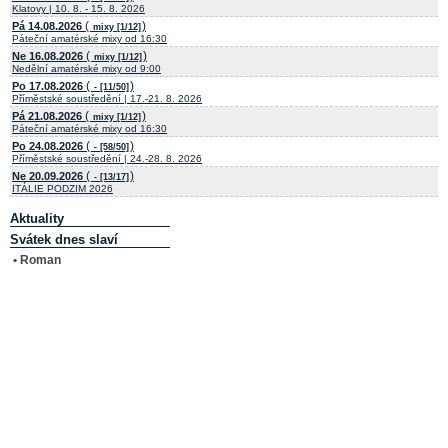
Klatovy | 10. 8. - 15. 8. 2026
(
)
Pá 14.08.2026
mixy [1/12]
Páteční amatérské mixy od 16:30
(
)
Ne 16.08.2026
mixy [1/12]
Nedělní amatérské mixy od 9:00
(
)
Po 17.08.2026
- [11/50]
Příměstské soustředění | 17.-21. 8. 2026
(
)
Pá 21.08.2026
mixy [1/12]
Páteční amatérské mixy od 16:30
(
)
Po 24.08.2026
- [58/50]
Příměstské soustředění | 24.-28. 8. 2026
(
)
Ne 20.09.2026
- [13/17]
ITÁLIE PODZIM 2026
Aktuality
Svátek dnes slaví
• Roman