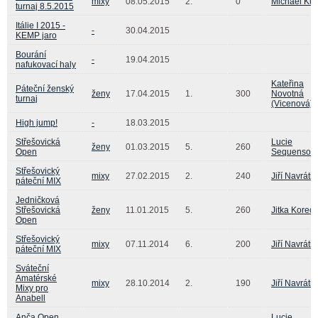
mixy
08.05.2015
2.
0
Michael Kur
turnaj 8.5.2015
Itálie I 2015 -
-
30.04.2015
KEMP jaro
Bourání
-
19.04.2015
nafukovací haly
Kateřina
Páteční ženský
ženy
17.04.2015
1.
300
Novotná
turnaj
(Vicenová)
High jump!
-
18.03.2015
Střešovická
Lucie
ženy
01.03.2015
5.
260
Open
Sequensov
Střešovický
mixy
27.02.2015
2.
240
Jiří Navrátil
páteční MIX
Jedničková
Střešovická
ženy
11.01.2015
5.
260
Jitka Korec
Open
Střešovický
mixy
07.11.2014
6.
200
Jiří Navrátil
páteční MIX
Sváteční
Amatérské
mixy
28.10.2014
2.
190
Jiří Navrátil
Mixy pro
Anabell
Anča Open
Lucie