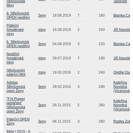
Střešovické
Janeček
Mixy
8. Střešovická
ženy
18.08.2019
7.
160
Blanka Car
OPEN nedělní
Páteční
Amatérské
mixy
16.08.2019
2.
240
Jiří Navrátil
mixy
6. Střešovická
ženy
04.08.2019
3.
220
Blanka Car
OPEN nedělní
Nedělní
Amatérské
mixy
28.07.2019
7.
190
Jiří Navrátil
mixy
Střešovický
mixy
18.03.2016
2.
240
Ondřej Dan
páteční MIX
Adidas
Kateřina
Střešovická
ženy
28.02.2016
3.
280
Novotná
open Ženy
(Vicenová)
"F.H.Prager
Kateřina
jablářství"
ženy
28.11.2015
5.
260
Novotná
Střešovická
(Vicenová)
open Ženy
Páteční OPEN
ženy
06.11.2015
3.
280
Radka Zuba
Ženy
Itálie I 2015 - A