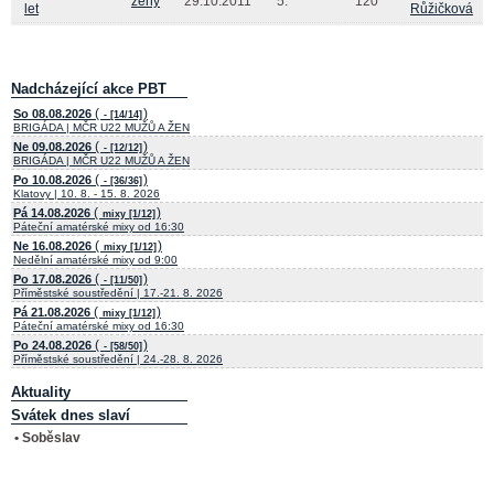
ženy
29.10.2011
5.
120
let
Růžičková
Nadcházející akce PBT
(
)
So 08.08.2026
- [14/14]
BRIGÁDA | MČR U22 MUŽŮ A ŽEN
(
)
Ne 09.08.2026
- [12/12]
BRIGÁDA | MČR U22 MUŽŮ A ŽEN
(
)
Po 10.08.2026
- [36/36]
Klatovy | 10. 8. - 15. 8. 2026
(
)
Pá 14.08.2026
mixy [1/12]
Páteční amatérské mixy od 16:30
(
)
Ne 16.08.2026
mixy [1/12]
Nedělní amatérské mixy od 9:00
(
)
Po 17.08.2026
- [11/50]
Příměstské soustředění | 17.-21. 8. 2026
(
)
Pá 21.08.2026
mixy [1/12]
Páteční amatérské mixy od 16:30
(
)
Po 24.08.2026
- [58/50]
Příměstské soustředění | 24.-28. 8. 2026
Aktuality
Svátek dnes slaví
• Soběslav