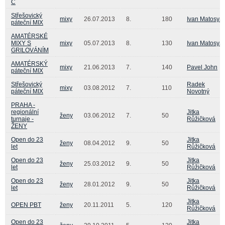
C
Střešovický
mixy
26.07.2013
8.
180
Ivan Matosya
páteční MIX
AMATÉRSKÉ
MIXY S
mixy
05.07.2013
8.
130
Ivan Matosya
GRILOVÁNÍM
AMATÉRSKÝ
mixy
21.06.2013
7.
140
Pavel John
páteční MIX
Střešovický
Radek
mixy
03.08.2012
7.
110
páteční MIX
Novotný
PRAHA -
regionální
Jitka
ženy
03.06.2012
7.
50
turnaje -
Růžičková
ŽENY
Open do 23
Jitka
ženy
08.04.2012
9.
50
let
Růžičková
Open do 23
Jitka
ženy
25.03.2012
9.
50
let
Růžičková
Open do 23
Jitka
ženy
28.01.2012
9.
50
let
Růžičková
Jitka
OPEN PBT
ženy
20.11.2011
5.
120
Růžičková
Open do 23
Jitka