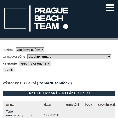
sezóna
turnajová série
kategorie
Výsledky PBT akcí (
zobrazit žebříček
)
Jana Ullrichová - sezóna 2025/26
turnaj
datum
umístění
body
spoluhráč(ka
Týdenní
kemp - ženy
-
12.08.2013