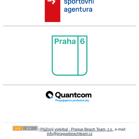
|
Plážový volejbal - Prague Beach Team, z.s.
, e-mail:
info@praguebeachteam.cz