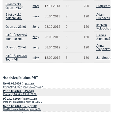
Střešovická
mixy
17.11.2013
11.
200
Prajzler Mat
Open - MIXY
Střešovický
Adam
mixy
05.04.2013
7.
190
páteční MIX
Břicháček
kristyna
Open do 23 let
ženy
28.10.2012
9.
120
Kolouchová
STŘEŠOVICKÁ
Denisa
ženy
26.08.2012
6.
150
tour - 10.kolo
Štenglová
Anna
Open do 23 let
ženy
08.04.2012
5.
120
Štěpánková
STŘEŠOVICKÁ
mixy
12.02.2012
5.
180
Jan Sequen
Tour - VII.
Nadcházející akce PBT
(
)
Ne 09.08.2026
- [12/12]
BRIGÁDA | MČR U22 MUŽŮ A ŽEN
(
)
Po 10.08.2026
- [36/36]
Klatovy | 10. 8. - 15. 8. 2026
(
)
Pá 14.08.2026
mixy [1/12]
Páteční amatérské mixy od 16:30
(
)
Ne 16.08.2026
mixy [1/12]
Nedělní amatérské mixy od 9:00