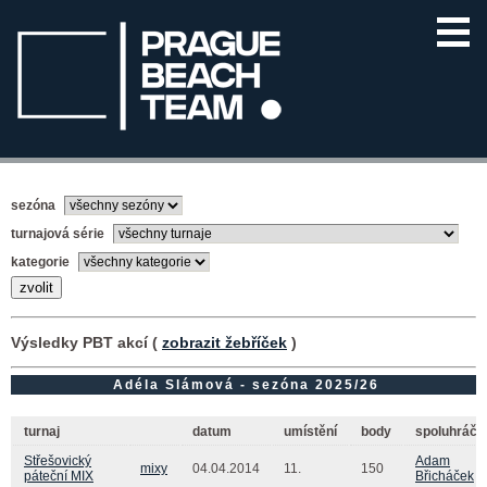
sezóna
turnajová série
kategorie
Výsledky PBT akcí (
zobrazit žebříček
)
Adéla Slámová - sezóna 2025/26
turnaj
datum
umístění
body
spoluhráč(
Střešovický
Adam
mixy
04.04.2014
11.
150
páteční MIX
Břicháček