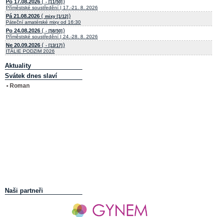
(
)
Po 17.08.2026
- [11/50]
Příměstské soustředění | 17.-21. 8. 2026
(
)
Pá 21.08.2026
mixy [1/12]
Páteční amatérské mixy od 16:30
(
)
Po 24.08.2026
- [58/50]
Příměstské soustředění | 24.-28. 8. 2026
(
)
Ne 20.09.2026
- [13/17]
ITÁLIE PODZIM 2026
Aktuality
Svátek dnes slaví
• Roman
Naši partneři