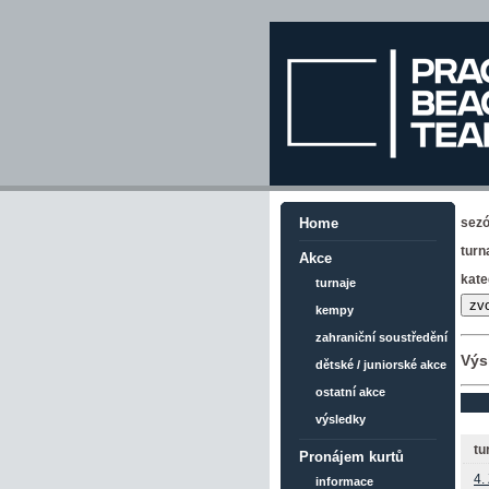
sez
Home
turn
Akce
kate
turnaje
kempy
zahraniční soustředění
Výs
dětské / juniorské akce
ostatní akce
výsledky
tu
Pronájem kurtů
4.
informace