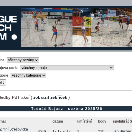
óna
ajová série
gorie
ledky PBT akcí (
zobrazit žebříček
)
Tadeáš Bajusz - sezóna 2025/26
rnaj
datum
umístění
body
spoluhráč(
 Zimní Střešovická
muži
17.12.2017
3.
220
Jan Bricha