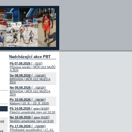
Nadcházející akce PBT
(
)
Pá 07.08.2026
- [1/1]
Příprava areálu | MČR U22 MUŽŮ
A ŽEN
(
)
So 08.08.2026
- [14/14]
BRIGÁDA | MČR U22 MUŽŮ A
ŽEN
(
)
Ne 09.08.2026
- [12/12]
BRIGÁDA | MČR U22 MUŽŮ A
ŽEN
(
)
Po 10.08.2026
- [36/36]
Klatovy | 10. 8. - 15. 8. 2026
(
)
Pá 14.08.2026
mixy [1/12]
Páteční amatérské mixy od 16:30
(
)
Ne 16.08.2026
mixy [1/12]
ka)
Nedělní amatérské mixy od 9:00
(
)
Po 17.08.2026
- [10/50]
Příměstské soustředění | 17.-21.
cek