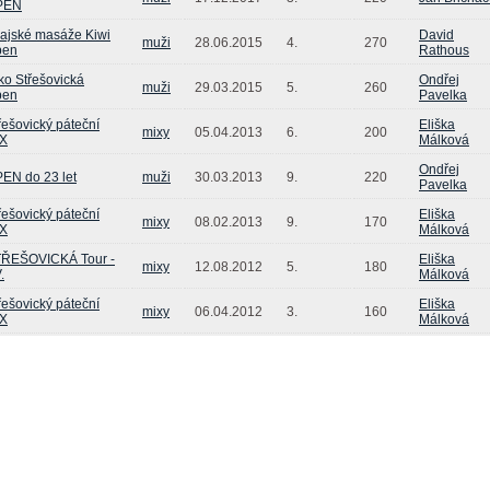
PEN
ajské masáže Kiwi
David
muži
28.06.2015
4.
270
pen
Rathous
ko Střešovická
Ondřej
muži
29.03.2015
5.
260
pen
Pavelka
řešovický páteční
Eliška
mixy
05.04.2013
6.
200
X
Málková
Ondřej
EN do 23 let
muži
30.03.2013
9.
220
Pavelka
řešovický páteční
Eliška
mixy
08.02.2013
9.
170
X
Málková
ŘEŠOVICKÁ Tour -
Eliška
mixy
12.08.2012
5.
180
.
Málková
řešovický páteční
Eliška
mixy
06.04.2012
3.
160
X
Málková