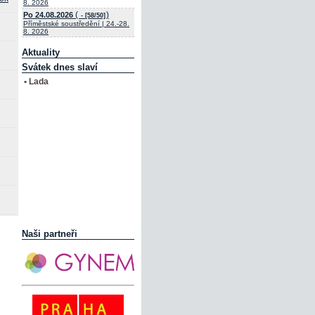
8. 2026
(
)
Po 24.08.2026
- [58/50]
Příměstské soustředění | 24.-28.
8. 2026
Aktuality
Svátek dnes slaví
• Lada
Naši partneři