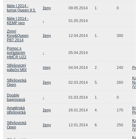
Itálie I 2014 -
ženy
09.05.2014
1.
0
turnaj Queen 9.5.
Itálie I 2014 -
-
01.05.2014
KEMP jaro
Zimní
King&Queen
ženy
12.04.2014
1.
300
PBT 2014
Pomoc s
pořádáním
-
05.04.2014
HMČR U22
Střešovický
mixy
04.04.2014
2.
240
Petr
páteční MIX
Kat
Střešovická
ženy
02.03.2014
5.
260
Nov
Open
(Vi
Double
-
01.03.2014
1.
0
bagrovaná
Amatérská
Kris
ženy
26.01.2014
4.
170
střešovická
Peg
Kat
Střešovická
ženy
12.01.2014
6.
250
Nov
Open
(Vi
Kat