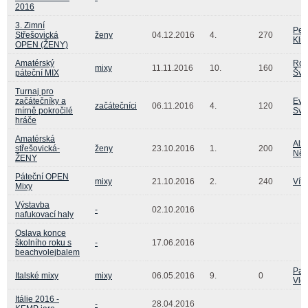
2016
3. Zimní
Pet
Střešovická
ženy
04.12.2016
4.
270
Kli
OPEN (ŽENY)
Amatérský
Ro
mixy
11.11.2016
10.
160
páteční MIX
Šva
Turnaj pro
začátečníky a
Eva
začátečníci
06.11.2016
4.
120
mírně pokročilé
Svo
hráče
Amatérská
Alž
střešovická-
ženy
23.10.2016
1.
200
Ně
ŽENY
Páteční OPEN
mixy
21.10.2016
2.
240
Vít
Mixy
Výstavba
-
02.10.2016
nafukovací haly
Oslava konce
školního roku s
-
17.06.2016
beachvolejbalem
Pav
Italské mixy
mixy
06.05.2016
9.
0
Vlč
Itálie 2016 -
-
28.04.2016