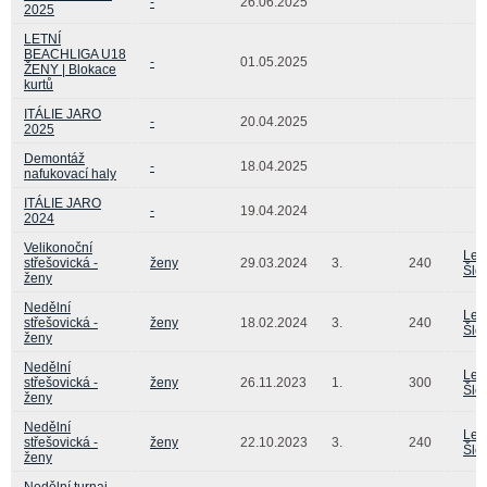
-
26.06.2025
2025
LETNÍ
BEACHLIGA U18
-
01.05.2025
ŽENY | Blokace
kurtů
ITÁLIE JARO
-
20.04.2025
2025
Demontáž
-
18.04.2025
nafukovací haly
ITÁLIE JARO
-
19.04.2024
2024
Velikonoční
Len
střešovická -
ženy
29.03.2024
3.
240
Šle
ženy
Nedělní
Len
střešovická -
ženy
18.02.2024
3.
240
Šle
ženy
Nedělní
Len
střešovická -
ženy
26.11.2023
1.
300
Šle
ženy
Nedělní
Len
střešovická -
ženy
22.10.2023
3.
240
Šle
ženy
Nedělní turnaj