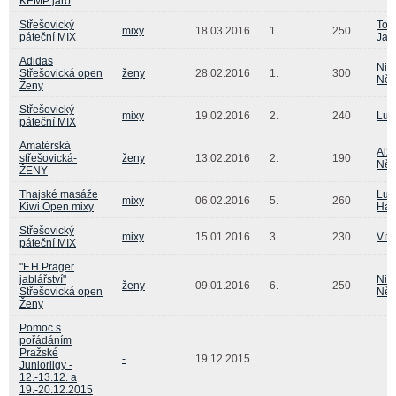
KEMP jaro
Střešovický
Tom
mixy
18.03.2016
1.
250
páteční MIX
Jan
Adidas
Nik
Střešovická open
ženy
28.02.2016
1.
300
Ně
Ženy
Střešovický
mixy
19.02.2016
2.
240
Luk
páteční MIX
Amatérská
Alž
střešovická-
ženy
13.02.2016
2.
190
Ně
ŽENY
Thajské masáže
Luk
mixy
06.02.2016
5.
260
Kiwi Open mixy
Hav
Střešovický
mixy
15.01.2016
3.
230
Vít
páteční MIX
"F.H.Prager
jablářství"
Nik
ženy
09.01.2016
6.
250
Střešovická open
Ně
Ženy
Pomoc s
pořádáním
Pražské
-
19.12.2015
Juniorligy -
12.-13.12. a
19.-20.12.2015