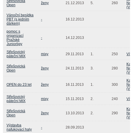
Střešovická
ženy
21.12.2013
5.
260
Nov
Open
(Vi
Vánoční besídka
PBT (s jedním
-
16.12.2013
dárkem)
pomoc s
organizací
-
14.12.2013
Pražské
Juniorligy
Střešovický
mixy
29.11.2013
1.
250
Vít
páteční MIX
Kat
Střešovická
ženy
24.11.2013
3.
280
Nov
Open
(Vi
Kat
OPEN do 23 let
ženy
16.11.2013
1.
300
Nov
(Vi
Střešovický
mixy
15.11.2013
2.
240
Vít
páteční MIX
Kat
Střešovická
ženy
13.10.2013
2.
290
Nov
Open
(Vi
Výstavba
-
28.09.2013
nafukovací haly