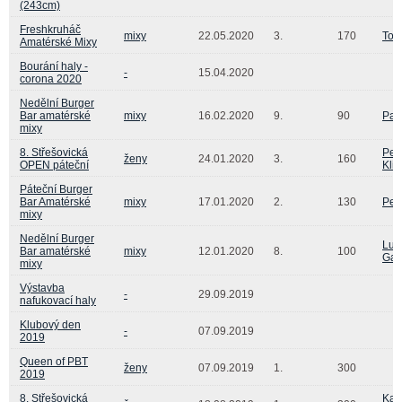
(243cm)
Freshkruháč
mixy
22.05.2020
3.
170
Tom
Amatérské Mixy
Bourání haly -
-
15.04.2020
corona 2020
Nedělní Burger
Bar amatérské
mixy
16.02.2020
9.
90
Pav
mixy
8. Střešovická
Pet
ženy
24.01.2020
3.
160
OPEN páteční
Kli
Páteční Burger
Bar Amatérské
mixy
17.01.2020
2.
130
Pet
mixy
Nedělní Burger
Luk
Bar amatérské
mixy
12.01.2020
8.
100
Gaj
mixy
Výstavba
-
29.09.2019
nafukovací haly
Klubový den
-
07.09.2019
2019
Queen of PBT
ženy
07.09.2019
1.
300
2019
8. Střešovická
Kar