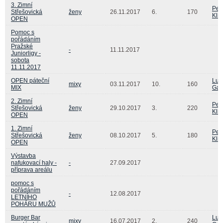
3. Zimní
Pet
Střešovická
ženy
26.11.2017
6.
170
Kli
OPEN
Pomoc s
pořádáním
Pražské
-
11.11.2017
Juniorligy -
sobota
11.11.2017
OPEN páteční
Luk
mixy
03.11.2017
10.
160
MIX
Gaj
2. Zimní
Pet
Střešovická
ženy
29.10.2017
3.
220
Kli
OPEN
1. Zimní
Pet
Střešovická
ženy
08.10.2017
5.
180
Kli
OPEN
Výstavba
nafukovací haly -
-
27.09.2017
příprava areálu
pomoc s
pořádáním
-
12.08.2017
LETNÍHO
POHÁRU MUŽŮ
Burger Bar
Luk
mixy
16.07.2017
2.
240