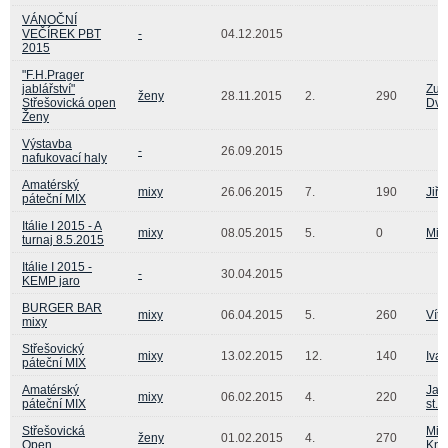
VÁNOČNÍ
VEČÍREK PBT
-
04.12.2015
2015
"F.H.Prager
jablářství"
Zuz
ženy
28.11.2015
2.
290
Střešovická open
Dvo
Ženy
Výstavba
-
26.09.2015
nafukovací haly
Amatérský
mixy
26.06.2015
7.
190
Jiří
páteční MIX
Itálie I 2015 - A
mixy
08.05.2015
5.
0
Mil
turnaj 8.5.2015
Itálie I 2015 -
-
30.04.2015
KEMP jaro
BURGER BAR
mixy
06.04.2015
5.
260
Vít
mixy
Střešovický
mixy
13.02.2015
12.
140
Iva
páteční MIX
Amatérský
Jan
mixy
06.02.2015
4.
220
páteční MIX
st.
Střešovická
Mic
ženy
01.02.2015
4.
270
Open
Kno