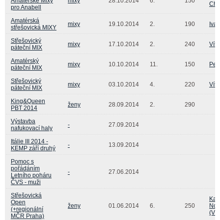
Amatérské Mixy
mixy
28.10.2014
6.
150
Cha
pro Anabell
Amatérská
mixy
19.10.2014
2.
190
Iva
střešovická MIXY
Střešovický
mixy
17.10.2014
2.
240
Vít
páteční MIX
Amatérský
mixy
10.10.2014
11.
150
Petr
páteční MIX
Střešovický
mixy
03.10.2014
4.
220
Vít
páteční MIX
King&Queen
ženy
28.09.2014
2.
290
PBT 2014
Výstavba
-
27.09.2014
nafukovací haly
Itálie III 2014 -
-
13.09.2014
KEMP září druhý
Pomoc s
pořádáním
-
27.06.2014
Letního poháru
ČVS - muži
Střešovická
Kat
Open
ženy
01.06.2014
6.
250
Nov
(+regionální
(Vi
MČR Praha)