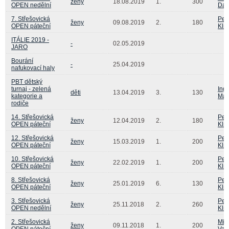
ženy
18.08.2019
1.
300
OPEN nedělní
Dan
7. Střešovická
Pet
ženy
09.08.2019
2.
180
OPEN páteční
Kli
ITÁLIE 2019 -
-
02.05.2019
JARO
Bourání
-
25.04.2019
nafukovací haly
PBT dětský
turnaj - zelená
Ingr
děti
13.04.2019
3.
130
kategorie a
Maj
rodiče
14. Střešovická
Pet
ženy
12.04.2019
2.
180
OPEN páteční
Kli
12. Střešovická
Pet
ženy
15.03.2019
1.
200
OPEN páteční
Kli
10. Střešovická
Pet
ženy
22.02.2019
1.
200
OPEN páteční
Kli
8. Střešovická
Pet
ženy
25.01.2019
6.
130
OPEN páteční
Kli
3. Střešovická
Pet
ženy
25.11.2018
2.
260
OPEN nedělní
Kli
2. Střešovická
Mil
ženy
09.11.2018
1.
200
OPEN páteční
Vam