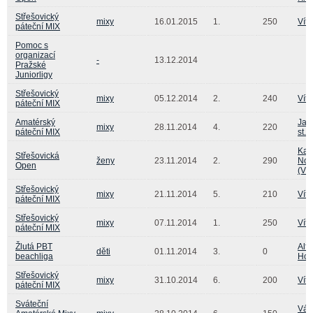
Střešovický
mixy
16.01.2015
1.
250
Vít
páteční MIX
Pomoc s
organizací
-
13.12.2014
Pražské
Juniorligy
Střešovický
mixy
05.12.2014
2.
240
Vít
páteční MIX
Amatérský
Jan
mixy
28.11.2014
4.
220
páteční MIX
st.
Kat
Střešovická
ženy
23.11.2014
2.
290
Nov
Open
(Vi
Střešovický
mixy
21.11.2014
5.
210
Vít
páteční MIX
Střešovický
mixy
07.11.2014
1.
250
Vít
páteční MIX
Žlutá PBT
Alfr
děti
01.11.2014
3.
0
beachliga
Hos
Střešovický
mixy
31.10.2014
6.
200
Vít
páteční MIX
Sváteční
Vác