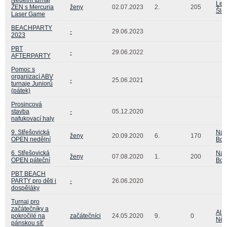
Len
ŽEN s Mercuria
ženy
02.07.2023
2.
205
Šle
Laser Game
BEACHPARTY
-
29.06.2023
2023
PBT
-
29.06.2022
AFTERPARTY
Pomoc s
organizací ABV
-
25.06.2021
turnaje Juniorů
(pátek)
Prosincová
stavba
-
05.12.2020
nafukovací haly
9. Střešovická
Nat
ženy
20.09.2020
6.
170
OPEN nedělní
Bou
6. Střešovická
Nat
ženy
07.08.2020
1.
200
OPEN páteční
Bou
PBT BEACH
PARTY pro děti i
-
26.06.2020
dospěláky
Turnaj pro
začátečníky a
Alž
pokročilé na
začátečníci
24.05.2020
9.
0
Ně
pánskou síť