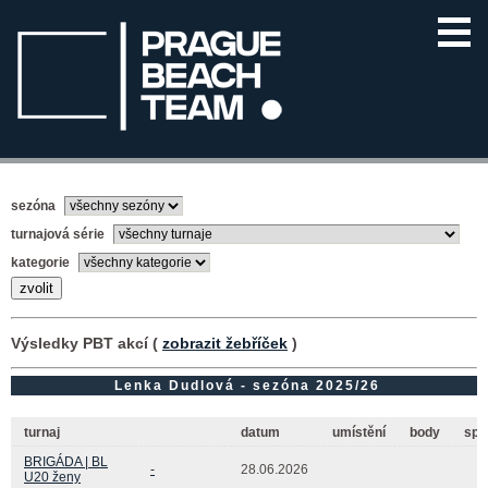
sezóna
turnajová série
kategorie
Výsledky PBT akcí (
zobrazit žebříček
)
Lenka Dudlová - sezóna 2025/26
turnaj
datum
umístění
body
spo
BRIGÁDA | BL
-
28.06.2026
U20 ženy