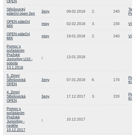
OPEN
Střešovický
Ter
ženy
09.02.2018
2.
240
páteční open žen
Peš
OPEN páteční
mixy
02.02.2018
3.
230
Vít
MIX
OPEN páteční
mixy
19.01.2018
2.
240
Vít
MIX
Pomoc s
pořádáním
Pražské
-
13.01.2018
Juniorligy U10 -
sobota
13.1.2018
5. Zimní
Pet
Střešovická
ženy
07.01.2018
6.
170
Kli
OPEN
4. Zimní
Pet
Střešovická
ženy
17.12.2017
3.
220
Kli
OPEN
Pomoc s
pořádáním
Pražské
-
10.12.2017
Juniorligy -
neděle
10.12.2017