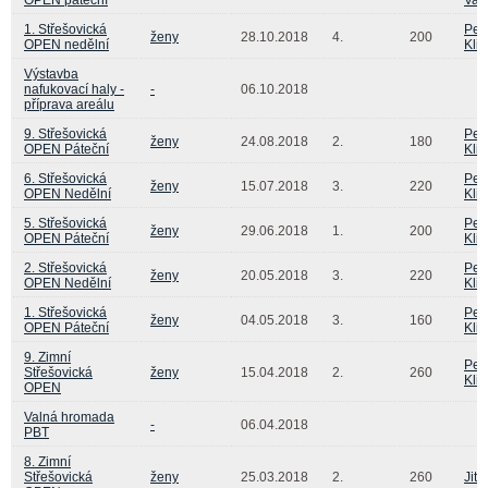
1. Střešovická
Pet
ženy
28.10.2018
4.
200
OPEN nedělní
Kli
Výstavba
nafukovací haly -
-
06.10.2018
příprava areálu
9. Střešovická
Pet
ženy
24.08.2018
2.
180
OPEN Páteční
Kli
6. Střešovická
Pet
ženy
15.07.2018
3.
220
OPEN Nedělní
Kli
5. Střešovická
Pet
ženy
29.06.2018
1.
200
OPEN Páteční
Kli
2. Střešovická
Pet
ženy
20.05.2018
3.
220
OPEN Nedělní
Kli
1. Střešovická
Pet
ženy
04.05.2018
3.
160
OPEN Páteční
Kli
9. Zimní
Pet
Střešovická
ženy
15.04.2018
2.
260
Kli
OPEN
Valná hromada
-
06.04.2018
PBT
8. Zimní
Střešovická
ženy
25.03.2018
2.
260
Jit