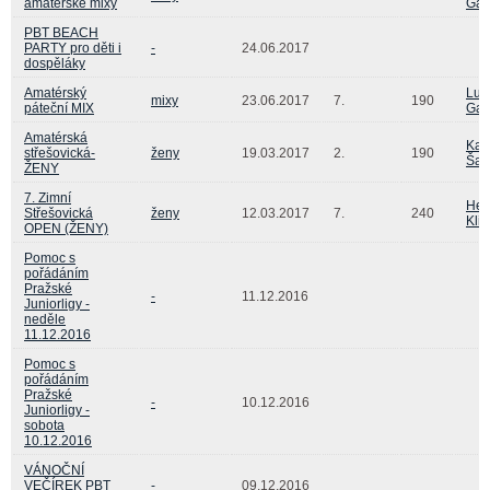
amatérské mixy
Gaj
PBT BEACH
PARTY pro děti i
-
24.06.2017
dospěláky
Amatérský
Luk
mixy
23.06.2017
7.
190
páteční MIX
Gaj
Amatérská
Kat
střešovická-
ženy
19.03.2017
2.
190
Šaf
ŽENY
7. Zimní
Hed
Střešovická
ženy
12.03.2017
7.
240
Kli
OPEN (ŽENY)
Pomoc s
pořádáním
Pražské
-
11.12.2016
Juniorligy -
neděle
11.12.2016
Pomoc s
pořádáním
Pražské
-
10.12.2016
Juniorligy -
sobota
10.12.2016
VÁNOČNÍ
VEČÍREK PBT
-
09.12.2016