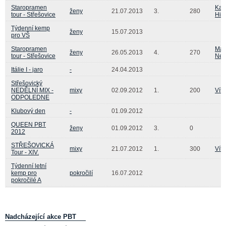
Staropramen
Kat
ženy
21.07.2013
3.
280
tour - Střešovice
Hiž
Týdenní kemp
ženy
15.07.2013
pro VŠ
Staropramen
Mar
ženy
26.05.2013
4.
270
tour - Střešovice
Ned
Itálie I - jaro
-
24.04.2013
Střešovický
NEDĚLNÍ MIX -
mixy
02.09.2012
1.
200
Vít
ODPOLEDNE
Klubový den
-
01.09.2012
QUEEN PBT
ženy
01.09.2012
3.
0
2012
STŘEŠOVICKÁ
mixy
21.07.2012
1.
300
Vít
Tour - XIV.
Týdenní letní
kemp pro
pokročilí
16.07.2012
pokročilé A
Nadcházející akce PBT