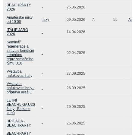
BEACHPARTY
-
25.06.2026
2026
Amatérské mixy
mixy
09.05.2026
7.
55
Ant
od 10:00
ITÁLIE JARO
-
14.04.2026
2026
Seminář
regenerace a
strava s kondiční
-
02.04.2026
trenérkou
reprezentačního
týmu U18
Výstavba
-
27.09.2025
nafukovací haly
Výstavba
nafukovací haly -
-
26.09.2025
příprava areálu
LETNÍ
BEACHLIGA U20
-
29.06.2025
ženy | Blokace
kurtů
BRIGÁDA -
-
26.06.2025
BEACHPARTY
BEACHPARTY