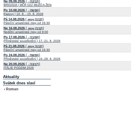
(
)
Ne 09.08.2026
- [12/12]
BRIGÁDA | MČR U22 MUŽŮ A ŽEN
(
)
Po 10.08.2026
- [36/36]
Klatovy | 10. 8. - 15. 8. 2026
(
)
Pá 14.08.2026
mixy [1/12]
Páteční amatérské mixy od 16:30
(
)
Ne 16.08.2026
mixy [1/12]
Nedělní amatérské mixy od 9:00
(
)
Po 17.08.2026
- [11/50]
Příměstské soustředění | 17.-21. 8. 2026
(
)
Pá 21.08.2026
mixy [1/12]
Páteční amatérské mixy od 16:30
(
)
Po 24.08.2026
- [58/50]
Příměstské soustředění | 24.-28. 8. 2026
(
)
Ne 20.09.2026
- [13/17]
ITÁLIE PODZIM 2026
Aktuality
Svátek dnes slaví
• Roman