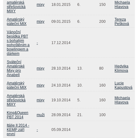
amatérská
Michaela
mixy
18.01.2015
6.
150
střešovická
Hlavova
MIXY
Amatérský
Tereza
mixy
09.01.2015
6.
200
páteční MIX
Pešková
Vánoční
besídka PBT
s bohatým
-
17.12.2014
pohoštěním a
bowlingem a
dárkem
Sváteční
Amatérské
Hedvika
mixy
28.10.2014
13.
80
Mixy pro
Klimova
Anabell
Amatérský
Lucie
mixy
24.10.2014
10.
160
páteční MIX
Kapustová
Amatérská
Michaela
střešovická
mixy
19.10.2014
5.
160
Hlavova
MIXY
King&Queen
muži
28.09.2014
21.
100
PBT 2014
Itálie II 2014 -
KEMP září
-
05.09.2014
první