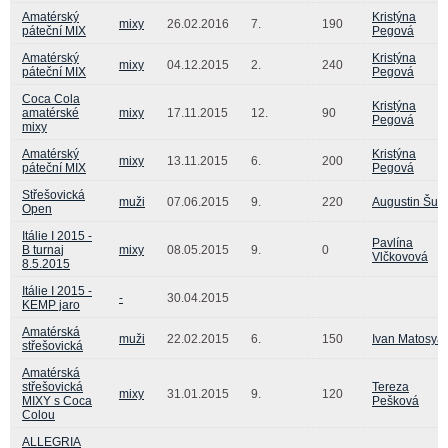
Amatérský
Kristýna
mixy
26.02.2016
7.
190
páteční MIX
Pegová
Amatérský
Kristýna
mixy
04.12.2015
2.
240
páteční MIX
Pegová
Coca Cola
Kristýna
amatérské
mixy
17.11.2015
12.
90
Pegová
mixy
Amatérský
Kristýna
mixy
13.11.2015
6.
200
páteční MIX
Pegová
Střešovická
muži
07.06.2015
9.
220
Augustin Šulc
Open
Itálie I 2015 -
Pavlína
B turnaj
mixy
08.05.2015
9.
0
Vlčkovová
8.5.2015
Itálie I 2015 -
-
30.04.2015
KEMP jaro
Amatérská
muži
22.02.2015
6.
150
Ivan Matosya
střešovická
Amatérská
střešovická
Tereza
mixy
31.01.2015
9.
120
MIXY s Coca
Pešková
Colou
ALLEGRIA