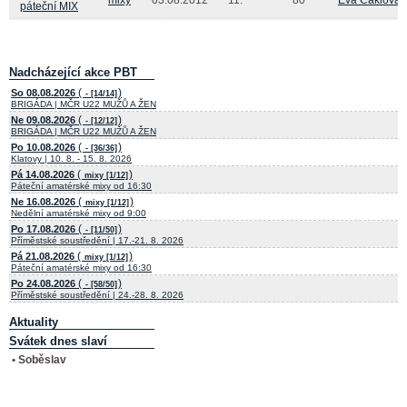
páteční MIX
Nadcházející akce PBT
(
)
So 08.08.2026
- [14/14]
BRIGÁDA | MČR U22 MUŽŮ A ŽEN
(
)
Ne 09.08.2026
- [12/12]
BRIGÁDA | MČR U22 MUŽŮ A ŽEN
(
)
Po 10.08.2026
- [36/36]
Klatovy | 10. 8. - 15. 8. 2026
(
)
Pá 14.08.2026
mixy [1/12]
Páteční amatérské mixy od 16:30
(
)
Ne 16.08.2026
mixy [1/12]
Nedělní amatérské mixy od 9:00
(
)
Po 17.08.2026
- [11/50]
Příměstské soustředění | 17.-21. 8. 2026
(
)
Pá 21.08.2026
mixy [1/12]
Páteční amatérské mixy od 16:30
(
)
Po 24.08.2026
- [58/50]
Příměstské soustředění | 24.-28. 8. 2026
Aktuality
Svátek dnes slaví
• Soběslav