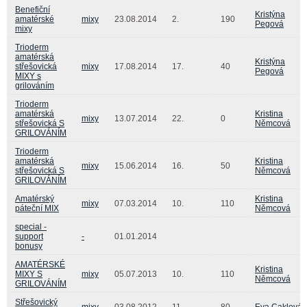
Benefiční
Kristýna
amatérské
mixy
23.08.2014
2.
190
Pegová
mixy
Trioderm
amatérská
Kristýna
střešovická
mixy
17.08.2014
17.
40
Pegová
MIXY s
grilováním
Trioderm
amatérská
Kristina
mixy
13.07.2014
22.
0
střešovická S
Němcová
GRILOVÁNÍM
Trioderm
amatérská
Kristina
mixy
15.06.2014
16.
50
střešovická S
Němcová
GRILOVÁNÍM
Amatérský
Kristina
mixy
07.03.2014
10.
110
páteční MIX
Němcová
special -
support
-
01.01.2014
bonusy
AMATÉRSKÉ
Kristina
MIXY S
mixy
05.07.2013
10.
110
Němcová
GRILOVÁNÍM
Střešovický
mixy
03.08.2012
11.
80
Eva Caklová