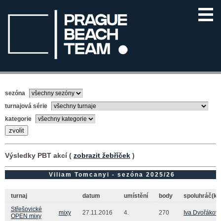
sezóna
turnajová série
kategorie
Výsledky PBT akcí (
zobrazit žebříček
)
Viliam Tomcanyi - sezóna 2025/26
turnaj
datum
umístění
body
spoluhráč(ka
Střešovické
mixy
27.11.2016
4.
270
Iva Dvořákov
OPEN mixy