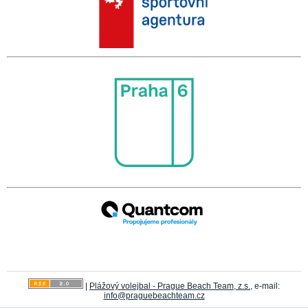
|
Plážový volejbal - Prague Beach Team, z.s.
, e-mail:
info@praguebeachteam.cz