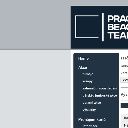
sez
Home
turn
Akce
kate
turnaje
kempy
zahraniční soustředění
Výs
dětské / juniorské akce
ostatní akce
výsledky
tu
Pronájem kurtů
Ne
informace