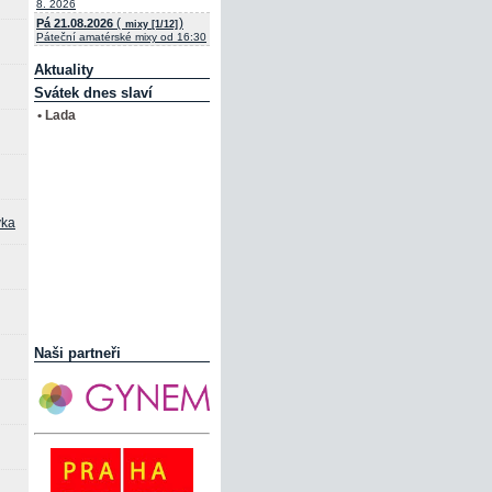
8. 2026
(
)
Pá 21.08.2026
mixy [1/12]
Páteční amatérské mixy od 16:30
Aktuality
Svátek dnes slaví
• Lada
vka
Naši partneři