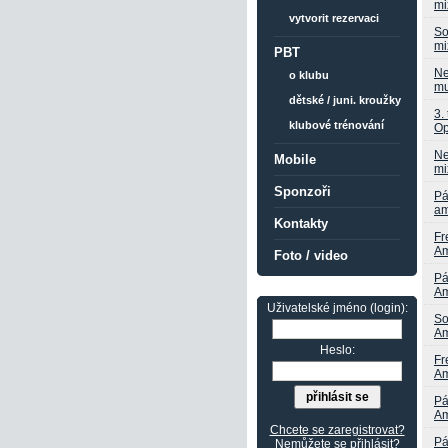
mi
vytvorit rezervaci
So
mi
PBT
Ne
o klubu
mu
dětské / juni. kroužky
3.
klubové trénování
Op
Ne
Mobile
mi
Sponzoři
Pá
am
Kontakty
Fr
Am
Foto / video
Pá
Am
Uživatelské jméno (login):
So
Am
Heslo:
Fr
Am
Pá
Am
Chcete se zaregistrovat?
Pá
Nemůžete se přihlásit?