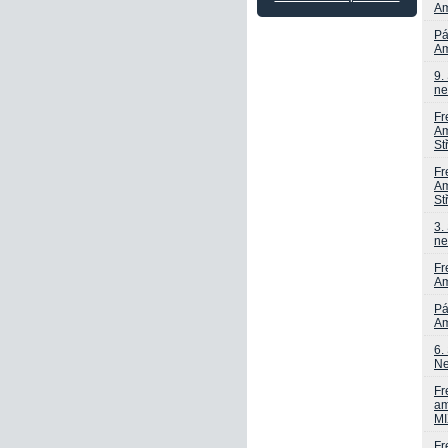
Am
Pá
Am
9.
ne
Fr
Am
St
Fr
Am
St
3.
ne
Fr
Am
Pá
Am
6.
Ne
Fr
am
MI
Fr