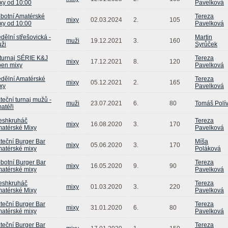
xy od 10:00
Pavelková
botní Amatérské
Tereza
mixy
02.03.2024
2.
105
xy od 10:00
Pavelková
dělní střešovická -
Martin
muži
19.12.2021
3.
160
ži
Syrůček
 turnaj SÉRIE K&J
Tereza
mixy
17.12.2021
8.
120
en mixy
Pavelková
dělní Amatérské
Tereza
mixy
05.12.2021
2.
165
xy
Pavelková
teční turnaj mužů -
muži
23.07.2021
6.
80
Tomáš Polí
atéři
eshkruháč
Tereza
mixy
16.08.2020
3.
170
atérské Mixy
Pavelková
teční Burger Bar
Míša
mixy
05.06.2020
3.
170
atérské mixy
Poláková
botní Burger Bar
Tereza
mixy
16.05.2020
9.
90
atérské mixy
Pavelková
eshkruháč
Tereza
mixy
01.03.2020
3.
220
atérské Mixy
Pavelková
teční Burger Bar
Tereza
mixy
31.01.2020
6.
80
atérské mixy
Pavelková
teční Burger Bar
Tereza