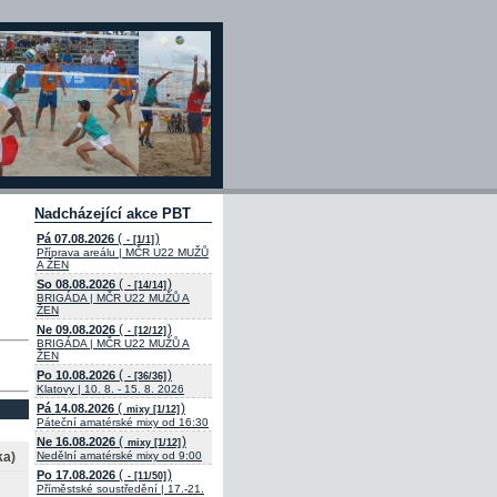
Nadcházející akce PBT
(
)
Pá 07.08.2026
- [1/1]
Příprava areálu | MČR U22 MUŽŮ
A ŽEN
(
)
So 08.08.2026
- [14/14]
BRIGÁDA | MČR U22 MUŽŮ A
ŽEN
(
)
Ne 09.08.2026
- [12/12]
BRIGÁDA | MČR U22 MUŽŮ A
ŽEN
(
)
Po 10.08.2026
- [36/36]
Klatovy | 10. 8. - 15. 8. 2026
(
)
Pá 14.08.2026
mixy [1/12]
Páteční amatérské mixy od 16:30
(
)
Ne 16.08.2026
mixy [1/12]
ka)
Nedělní amatérské mixy od 9:00
(
)
Po 17.08.2026
- [11/50]
Příměstské soustředění | 17.-21.