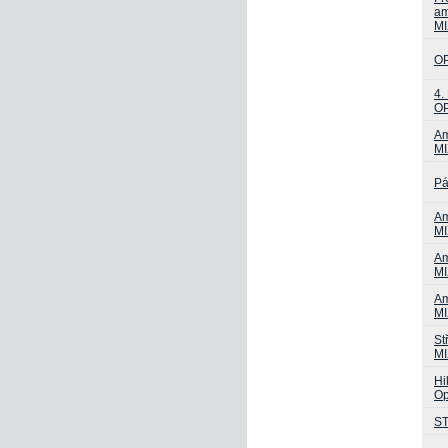
am
MI
OP
4.
OP
Am
MI
Pá
Am
MI
Am
MI
Am
MI
St
MI
Hi
O
ST