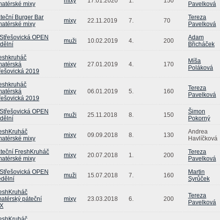
mixy
17.01.2020
1.
150
atérské mixy
Pavelková
teční Burger Bar
Tereza
mixy
22.11.2019
7.
70
atérské mixy
Pavelková
 Střešovická OPEN
Adam
muži
10.02.2019
4.
200
dělní
Břicháček
eshkruháč
Míša
atérská
mixy
27.01.2019
4.
170
Poláková
řešovická 2019
eshkruháč
Tereza
atérská
mixy
06.01.2019
5.
160
Pavelková
řešovická 2019
 Střešovická OPEN
Šimon
muži
25.11.2018
8.
150
dělní
Pokorný
eshKruháč
Andrea
mixy
09.09.2018
8.
130
atérské mixy
Havlíčková
teční FreshKruháč
Tereza
mixy
20.07.2018
1.
200
atérské mixy
Pavelková
 Střešovická OPEN
Martin
muži
15.07.2018
7.
160
dělní
Syrůček
eshKruháč
Tereza
atérský páteční
mixy
23.03.2018
6.
200
Pavelková
X
eshKruháč