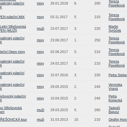
Tereza
atérský páteční
mixy
26.01.2018
6.
200
Pavelková
X
Tereza
EN páteční MIX
mixy
03.11.2017
5.
210
Pavelková
 Letní Střešovická
Martin
muži
23.07.2017
3.
220
EN (MUŽI)
Syrůček
atérský páteční
Tereza
mixy
23.06.2017
1.
250
X
Pavelková
Tereza
teční Open mixy
mixy
02.06.2017
5.
210
Pavelková
atérský páteční
Tereza
mixy
24.02.2017
5.
210
X
Pavelková
atérský páteční
mixy
15.07.2016
3.
230
Petra Siebe
X
atérský páteční
Veronika
mixy
29.05.2015
2.
240
X
Vraná
řešovický páteční
Petra
mixy
10.04.2015
2.
240
X
Kopecká
ko Střešovická
Tadeáš
muži
29.03.2015
5.
260
pen
Bajusz
ŘEŠOVICKÁ tour
muži
31.03.2013
10.
210
Ondřej Hon