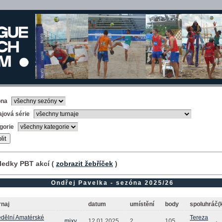
óna
ajová série
gorie
ledky PBT akcí (
zobrazit žebříček
)
Ondřej Pavelka - sezóna 2025/26
rnaj
datum
umístění
body
spoluhráč(
dělní Amatérské
Tereza
mixy
12.01.2025
2.
105