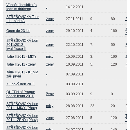
Vánoční besídka (s
-
14.12.2011
jedním dárkem)
STŘEŠOVICKÁ Tour
ženy
27.11.2011
9.
80
Ra
- II. - série A
Mi
Open do 23 let
ženy
29.10.2011
4.
160
Ko
STŘEŠOVICKÁ tour
2011/2012 -
ženy
22.10.2011
7.
50
Ra
kvalifikace II.
Itálie II 2011 - MIXY
mixy
15.09.2011
3.
160
Ja
Itálie II 2011 - ženy
ženy
10.09.2011
5.
120
Ra
Itálie II 2011 - KEMP
-
07.09.2011
září první
Klubový den 2011
-
03.09.2011
QUEEN of Prague
ženy
03.09.2011
9.
0
beach team 2011
STŘEŠOVICKÁ tour
mixy
28.08.2011
23.
20
Pa
2011 - MIXY (Pňov)
STŘEŠOVICKÁ tour
Te
ženy
27.08.2011
5.
120
2011 - ŽENY (Pňov)
Pe
STŘEŠOVICKÁ tour
mixy
24.07.2011
4.
140
Ka