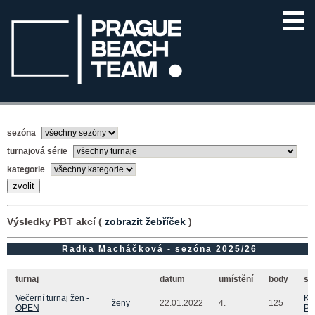
sezóna
turnajová série
kategorie
Výsledky PBT akcí (
zobrazit žebříček
)
Radka Macháčková - sezóna 2025/26
turnaj
datum
umístění
body
sp
Večerní turnaj žen -
Kr
ženy
22.01.2022
4.
125
OPEN
Pe