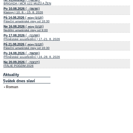
BRIGÁDA | MČR U22 MUŽŮ A ŽEN
(
)
Po 10.08.2026
- [36/36]
Klatovy | 10. 8. - 15. 8. 2026
(
)
Pá 14.08.2026
mixy [1/12]
Páteční amatérské mixy od 16:30
(
)
Ne 16.08.2026
mixy [1/12]
Nedělní amatérské mixy od 9:00
(
)
Po 17.08.2026
- [11/50]
Příměstské soustředění | 17.-21. 8. 2026
(
)
Pá 21.08.2026
mixy [1/12]
Páteční amatérské mixy od 16:30
(
)
Po 24.08.2026
- [58/50]
Příměstské soustředění | 24.-28. 8. 2026
(
)
Ne 20.09.2026
- [13/17]
ITÁLIE PODZIM 2026
Aktuality
Svátek dnes slaví
• Roman