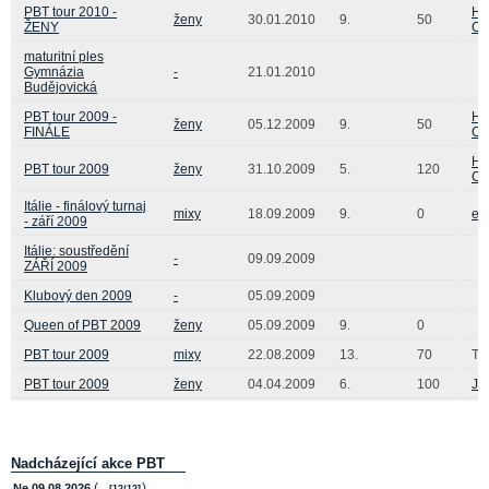
PBT tour 2010 -
Ha
ženy
30.01.2010
9.
50
ŽENY
Ch
maturitní ples
Gymnázia
-
21.01.2010
Budějovická
PBT tour 2009 -
Ha
ženy
05.12.2009
9.
50
FINÁLE
Ch
Ha
PBT tour 2009
ženy
31.10.2009
5.
120
Ch
Itálie - finálový turnaj
mixy
18.09.2009
9.
0
ev
- září 2009
Itálie: soustředění
-
09.09.2009
ZÁŘÍ 2009
Klubový den 2009
-
05.09.2009
Queen of PBT 2009
ženy
05.09.2009
9.
0
PBT tour 2009
mixy
22.08.2009
13.
70
To
PBT tour 2009
ženy
04.04.2009
6.
100
Ja
Nadcházející akce PBT
(
)
Ne 09.08.2026
- [12/12]