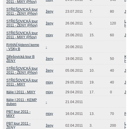
2011 - MIXY (Pňov)
STŘEŠOVICKÁ tour
ženy
23.07.2011
7.
80
Ja
2011 - ŽENY (Pňov)
STŘEŠOVICKÁ tour
Lu
ženy
26.06.2011
5.
120
2011 - ŽENY (Pňov)
Ha
STŘEŠOVICKÁ tour
mixy
25.06.2011
15.
60
Jiř
2011 - MIXY (Pňov)
RANNÍ týdenní kemp
-
20.06.2011
- VSKy B
Střešovická tour B
Kr
ženy
19.06.2011
9.
50
ŽENY
Hu
STŘEŠOVICKÁ tour
ženy
05.06.2011
10.
40
Ja
2011 - ŽENY (Pňov)
STŘEŠOVICKÁ tour
mixy
29.05.2011
19.
40
Jiř
2011 - MIXY
Itálie I 2011 - MIXY
mixy
29.04.2011
17.
0
Ja
Itálie I 2011 - KEMP
-
21.04.2011
duben
PBT tour 2011 -
mixy
16.04.2011
13.
70
Ro
MIXY
PBT tour 2011 -
Lu
ženy
02.04.2011
3.
200
ŽENY
Ha