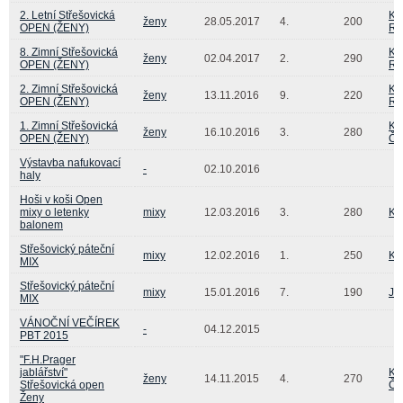
2. Letní Střešovická
Ka
ženy
28.05.2017
4.
200
OPEN (ŽENY)
Re
8. Zimní Střešovická
Ka
ženy
02.04.2017
2.
290
OPEN (ŽENY)
Re
2. Zimní Střešovická
Ka
ženy
13.11.2016
9.
220
OPEN (ŽENY)
Re
1. Zimní Střešovická
Ka
ženy
16.10.2016
3.
280
OPEN (ŽENY)
Či
Výstavba nafukovací
-
02.10.2016
haly
Hoši v koši Open
mixy o letenky
mixy
12.03.2016
3.
280
Ka
balonem
Střešovický páteční
mixy
12.02.2016
1.
250
Ka
MIX
Střešovický páteční
mixy
15.01.2016
7.
190
Ja
MIX
VÁNOČNÍ VEČÍREK
-
04.12.2015
PBT 2015
"F.H.Prager
jablářství"
Ka
ženy
14.11.2015
4.
270
Střešovická open
Či
Ženy