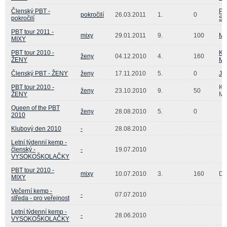
Členský PBT -
Pe
pokročilí
26.03.2011
1.
0
pokročilí
Sh
PBT tour 2011 -
mixy
29.01.2011
9.
100
Ma
MIXY
PBT tour 2010 -
Kr
ženy
04.12.2010
4.
160
ŽENY
Ma
Členský PBT - ŽENY
ženy
17.11.2010
5.
0
Ja
PBT tour 2010 -
Ka
ženy
23.10.2010
9.
50
ŽENY
Mi
Queen of the PBT
ženy
28.08.2010
5.
0
2010
Klubový den 2010
-
28.08.2010
Letní týdenní kemp -
členský -
-
19.07.2010
VYSOKOŠKOLAČKY
PBT tour 2010 -
mixy
10.07.2010
3.
160
Do
MIXY
Večerní kemp -
-
07.07.2010
středa - pro veřejnost
Letní týdenní kemp -
-
28.06.2010
VYSOKOŠKOLAČKY