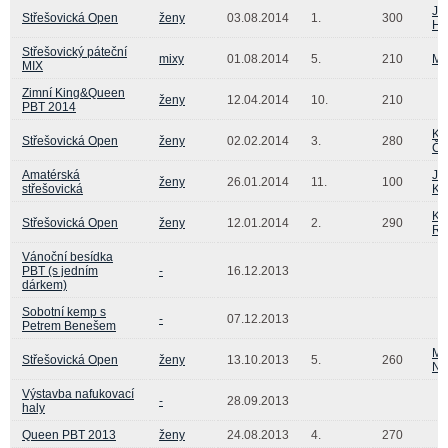
Ja
Střešovická Open
ženy
03.08.2014
1.
300
Hö
Střešovický páteční
mixy
01.08.2014
5.
210
Ma
MIX
Zimní King&Queen
ženy
12.04.2014
10.
210
PBT 2014
Ka
Střešovická Open
ženy
02.02.2014
3.
280
Či
Amatérská
Ja
ženy
26.01.2014
11.
100
střešovická
Kr
Ka
Střešovická Open
ženy
12.01.2014
2.
290
Re
Vánoční besídka
PBT (s jedním
-
16.12.2013
dárkem)
Sobotní kemp s
-
07.12.2013
Petrem Benešem
Ma
Střešovická Open
ženy
13.10.2013
5.
260
Ne
Výstavba nafukovací
-
28.09.2013
haly
Queen PBT 2013
ženy
24.08.2013
4.
270