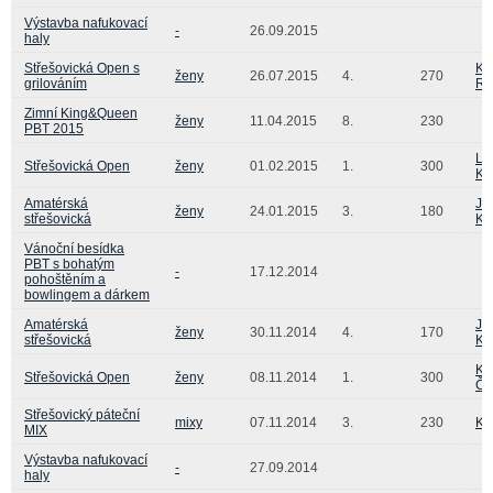
Výstavba nafukovací
-
26.09.2015
haly
Střešovická Open s
Ka
ženy
26.07.2015
4.
270
grilováním
Re
Zimní King&Queen
ženy
11.04.2015
8.
230
PBT 2015
Le
Střešovická Open
ženy
01.02.2015
1.
300
Ku
Amatérská
Ja
ženy
24.01.2015
3.
180
střešovická
Kr
Vánoční besídka
PBT s bohatým
-
17.12.2014
pohoštěním a
bowlingem a dárkem
Amatérská
Ja
ženy
30.11.2014
4.
170
střešovická
Kr
Ka
Střešovická Open
ženy
08.11.2014
1.
300
Či
Střešovický páteční
mixy
07.11.2014
3.
230
Ka
MIX
Výstavba nafukovací
-
27.09.2014
haly