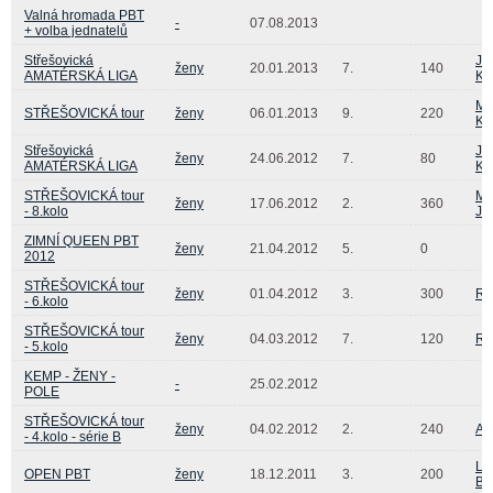
Valná hromada PBT
-
07.08.2013
+ volba jednatelů
Střešovická
Ja
ženy
20.01.2013
7.
140
AMATÉRSKÁ LIGA
Kr
Mi
STŘEŠOVICKÁ tour
ženy
06.01.2013
9.
220
Ko
Střešovická
Ja
ženy
24.06.2012
7.
80
AMATÉRSKÁ LIGA
Kr
STŘEŠOVICKÁ tour
Mi
ženy
17.06.2012
2.
360
- 8.kolo
Je
ZIMNÍ QUEEN PBT
ženy
21.04.2012
5.
0
2012
STŘEŠOVICKÁ tour
ženy
01.04.2012
3.
300
Ra
- 6.kolo
STŘEŠOVICKÁ tour
ženy
04.03.2012
7.
120
Ra
- 5.kolo
KEMP - ŽENY -
-
25.02.2012
POLE
STŘEŠOVICKÁ tour
ženy
04.02.2012
2.
240
An
- 4.kolo - série B
Le
OPEN PBT
ženy
18.12.2011
3.
200
Be