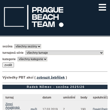
sezóna
turnajová série
kategorie
Výsledky PBT akcí (
zobrazit žebříček
)
Radek Němec - sezóna 2025/26
turnaj
datum
umístění
body
spoluhráč(k
Zimní
Amatérská
muži
17.03.2019
2.
190
David Paris