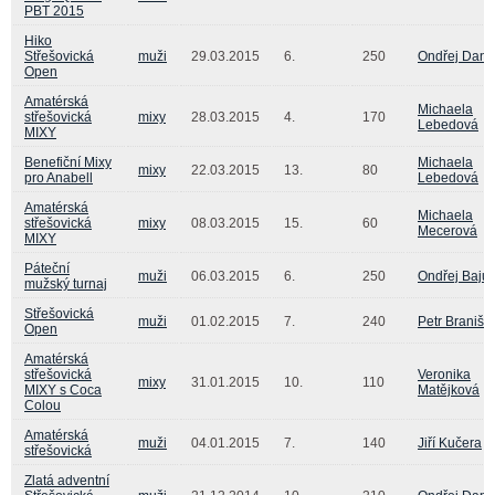
PBT 2015
Hiko
Střešovická
muži
29.03.2015
6.
250
Ondřej Daně
Open
Amatérská
Michaela
střešovická
mixy
28.03.2015
4.
170
Lebedová
MIXY
Benefiční Mixy
Michaela
mixy
22.03.2015
13.
80
pro Anabell
Lebedová
Amatérská
Michaela
střešovická
mixy
08.03.2015
15.
60
Mecerová
MIXY
Páteční
muži
06.03.2015
6.
250
Ondřej Baju
mužský turnaj
Střešovická
muži
01.02.2015
7.
240
Petr Braniš
Open
Amatérská
střešovická
Veronika
mixy
31.01.2015
10.
110
MIXY s Coca
Matějková
Colou
Amatérská
muži
04.01.2015
7.
140
Jiří Kučera
střešovická
Zlatá adventní