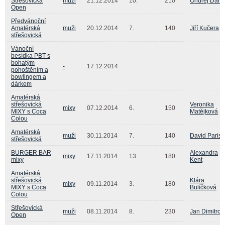
Střešovická
muži
21.12.2014
10.
210
Ondřej Daně
Open
Předvánoční
Amatérská
muži
20.12.2014
7.
140
Jiří Kučera
střešovická
Vánoční
besídka PBT s
bohatým
-
17.12.2014
pohoštěním a
bowlingem a
dárkem
Amatérská
střešovická
Veronika
mixy
07.12.2014
6.
150
MIXY s Coca
Matějková
Colou
Amatérská
muži
30.11.2014
7.
140
David Paris
střešovická
BURGER BAR
Alexandra
mixy
17.11.2014
13.
180
mixy
Kent
Amatérská
střešovická
Klára
mixy
09.11.2014
3.
180
MIXY s Coca
Bulíčková
Colou
Střešovická
muži
08.11.2014
8.
230
Jan Dimitrov
Open