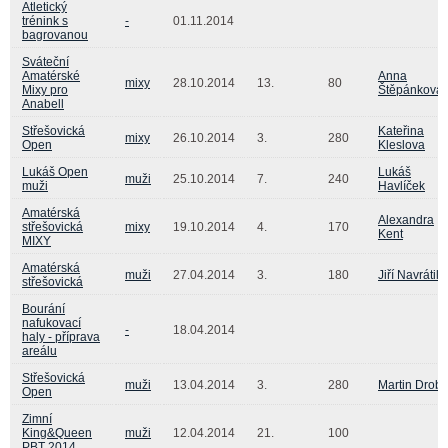
Atletický
trénink s
-
01.11.2014
bagrovanou
Sváteční
Amatérské
Anna
mixy
28.10.2014
13.
80
Mixy pro
Štěpánková
Anabell
Střešovická
Kateřina
mixy
26.10.2014
3.
280
Open
Kleslova
Lukáš Open
Lukáš
muži
25.10.2014
7.
240
muži
Havlíček
Amatérská
Alexandra
střešovická
mixy
19.10.2014
4.
170
Kent
MIXY
Amatérská
muži
27.04.2014
3.
180
Jiří Navrátil
střešovická
Bourání
nafukovací
-
18.04.2014
haly - příprava
areálu
Střešovická
muži
13.04.2014
3.
280
Martin Drob
Open
Zimní
King&Queen
muži
12.04.2014
21.
100
PBT 2014