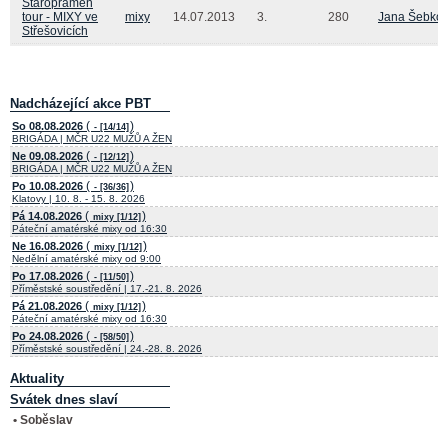
Staropramen
tour - MIXY ve
mixy
14.07.2013
3.
280
Jana Šebko
Střešovicích
Nadcházející akce PBT
(
)
So 08.08.2026
- [14/14]
BRIGÁDA | MČR U22 MUŽŮ A ŽEN
(
)
Ne 09.08.2026
- [12/12]
BRIGÁDA | MČR U22 MUŽŮ A ŽEN
(
)
Po 10.08.2026
- [36/36]
Klatovy | 10. 8. - 15. 8. 2026
(
)
Pá 14.08.2026
mixy [1/12]
Páteční amatérské mixy od 16:30
(
)
Ne 16.08.2026
mixy [1/12]
Nedělní amatérské mixy od 9:00
(
)
Po 17.08.2026
- [11/50]
Příměstské soustředění | 17.-21. 8. 2026
(
)
Pá 21.08.2026
mixy [1/12]
Páteční amatérské mixy od 16:30
(
)
Po 24.08.2026
- [58/50]
Příměstské soustředění | 24.-28. 8. 2026
Aktuality
Svátek dnes slaví
• Soběslav