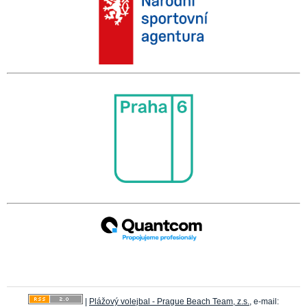
|
Plážový volejbal - Prague Beach Team, z.s.
, e-mail: