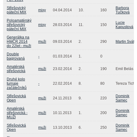
Střešovický
Barbora
mixy
04.04.2014
10.
160
páteční MIX
Tučková
Poloamatérský
Lucie
střešovický
mixy
28.03.2014
11.
150
Kapustová
páteční MIX
Generálka na
HMČR 2014
muži
09.03.2014
2.
290
Martin Sváte
do 22let - muži
Double
-
01.03.2014
1.
0
bagrovaná
Amatérská
muži
23.02.2014
2.
190
Emil Belás
střešovická
Druhé kolo
turnaje
-
22.02.2014
8.
80
Tereza Tichá
začátečníků
Střešovická
Dominik
muži
24.11.2013
9.
220
Open
Samec
Amatérská
Dominik
střešovická -
muži
10.11.2013
1.
200
Samec
MUŽI
Střešovická
Dominik
muži
13.10.2013
6.
250
Open
Samec