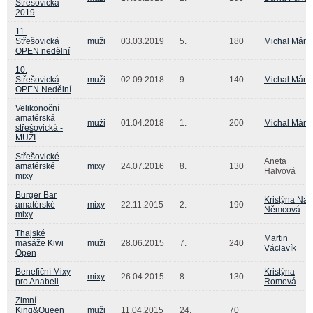
Střešovická
2019
11.
Střešovická
muži
03.03.2019
5.
180
Michal Mára
OPEN nedělní
10.
Střešovická
muži
02.09.2018
9.
140
Michal Mára
OPEN Nedělní
Velikonoční
amatérská
muži
01.04.2018
1.
200
Michal Mára
střešovická -
MUŽI
Střešovické
Aneta
amatérské
mixy
24.07.2016
8.
130
Halvová
mixy
Burger Bar
Kristýna Nav
amatérské
mixy
22.11.2015
2.
190
Němcová
mixy
Thajské
Martin
masáže Kiwi
muži
28.06.2015
7.
240
Václavík
Open
Benefiční Mixy
Kristýna
mixy
26.04.2015
8.
130
pro Anabell
Romová
Zimní
King&Queen
muži
11.04.2015
24.
70