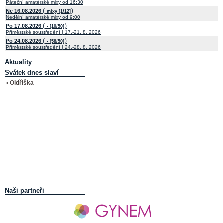
Páteční amatérské mixy od 16:30
(
)
Ne 16.08.2026
mixy [1/12]
Nedělní amatérské mixy od 9:00
(
)
Po 17.08.2026
- [10/50]
Příměstské soustředění | 17.-21. 8. 2026
(
)
Po 24.08.2026
- [58/50]
Příměstské soustředění | 24.-28. 8. 2026
Aktuality
Svátek dnes slaví
• Oldřiška
Naši partneři