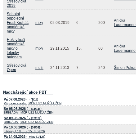
Střešovická
2019
Sobotní
odpolední
Anička
FreshKruháč
mixy
02.03.2019
6.
200
Lauermannov
amatérské
mixy
Hoši v koši
amatérské
Anička
mixy o
mixy
29.11.2015
15.
60
Lauermannov
letenky
balonem
Střešovická
muži
24.11.2013
7.
240
Šimon Pokorn
Open
Nadcházející akce PBT
(
)
Pá 07.08.2026
- [1/1]
Příprava areálu | MČR U22 MUŽŮ A ŽEN
(
)
So 08.08.2026
- [14/14]
BRIGÁDA | MČR U22 MUŽŮ A ŽEN
(
)
Ne 09.08.2026
- [12/12]
BRIGÁDA | MČR U22 MUŽŮ A ŽEN
(
)
Po 10.08.2026
- [36/36]
Klatovy | 10. 8. - 15. 8. 2026
(
)
Pá 14.08.2026
mixy [1/12]