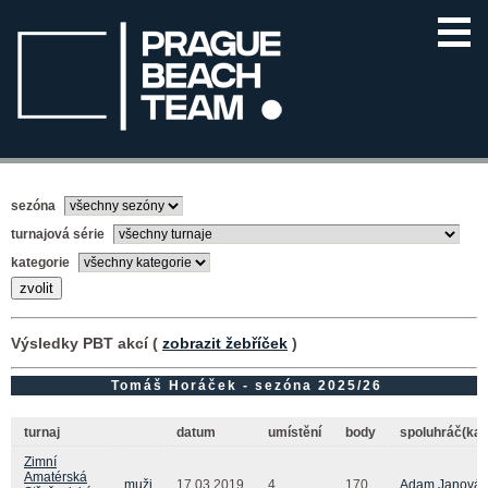
sezóna
turnajová série
kategorie
Výsledky PBT akcí (
zobrazit žebříček
)
Tomáš Horáček - sezóna 2025/26
turnaj
datum
umístění
body
spoluhráč(ka)
Zimní
Amatérská
muži
17.03.2019
4.
170
Adam Janováč