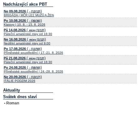
Nadcházející akce PBT
(
)
Ne 09.08.2026
- [12/12]
BRIGÁDA | MČR U22 MUŽŮ A ŽEN
(
)
Po 10.08.2026
- [36/36]
Klatovy | 10. 8. - 15. 8. 2026
(
)
Pá 14.08.2026
mixy [1/12]
Páteční amatérské mixy od 16:30
(
)
Ne 16.08.2026
mixy [1/12]
Nedělní amatérské mixy od 9:00
(
)
Po 17.08.2026
- [11/50]
Příměstské soustředění | 17.-21. 8. 2026
(
)
Pá 21.08.2026
mixy [1/12]
Páteční amatérské mixy od 16:30
(
)
Po 24.08.2026
- [58/50]
Příměstské soustředění | 24.-28. 8. 2026
(
)
Ne 20.09.2026
- [13/17]
ITÁLIE PODZIM 2026
Aktuality
Svátek dnes slaví
• Roman