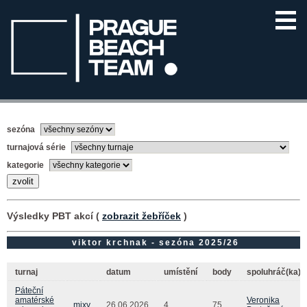
sezóna
turnajová série
kategorie
Výsledky PBT akcí (
zobrazit žebříček
)
viktor krchnak - sezóna 2025/26
turnaj
datum
umístění
body
spoluhráč(ka)
Páteční
amatérské
Veronika
mixy
26.06.2026
4.
75