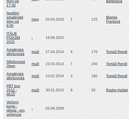
mixy od
Bartošová
17:30
Nedělní
amatérské
Blanka
mixy
05.04.2026
1.
125
mixy od
Frantová
9:00
ITÁLIE
PODZIM
-
19.09.2025
2025
Amatérská
muži
27.04.2014
4.
170
Tomáš Rendl
střešovická
Střešovická
muži
23.03.2014
7.
240
Tomáš Rendl
Open
Amatérská
muži
23.02.2014
3.
180
Tomáš Rendl
střešovická
PBT tour
2010 -
muži
30.01.2010
9.
50
Radim Hašek
MUŽI
Večerní
kemp -
-
05.08.2009
středa - pro
veřejnost