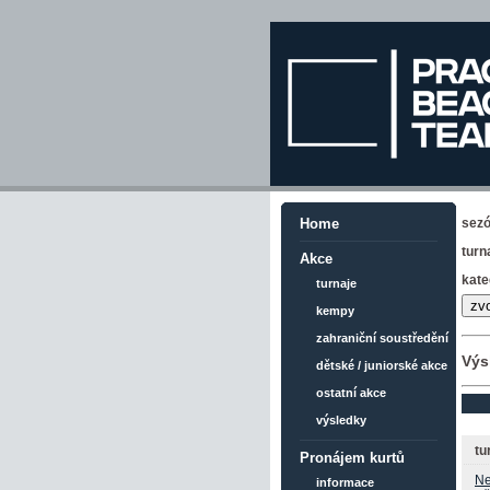
sez
Home
turn
Akce
kate
turnaje
kempy
zahraniční soustředění
Výs
dětské / juniorské akce
ostatní akce
výsledky
tu
Pronájem kurtů
Ne
informace