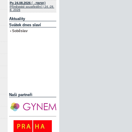
(
)
Po 24.08.2026
- [58/50]
Příměstské soustředění | 24.-28.
8. 2026
Aktuality
Svátek dnes slaví
• Soběslav
Naši partneři