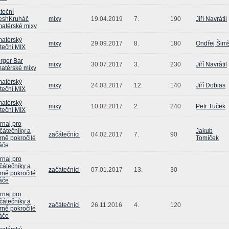
teční
eshKruháč
mixy
19.04.2019
7.
190
Jiří Navrátil
atérské mixy
atérský
mixy
29.09.2017
8.
180
Ondřej Šim
teční MIX
rger Bar
mixy
30.07.2017
3.
230
Jiří Navrátil
atérské mixy
atérský
mixy
24.03.2017
12.
140
Jiří Dobias
teční MIX
atérský
mixy
10.02.2017
2.
240
Petr Tuček
teční MIX
rnaj pro
čátečníky a
Jakub
začátečníci
04.02.2017
7.
90
rně pokročilé
Tomíček
áče
rnaj pro
čátečníky a
začátečníci
07.01.2017
13.
30
rně pokročilé
áče
rnaj pro
čátečníky a
začátečníci
26.11.2016
4.
120
rně pokročilé
áče