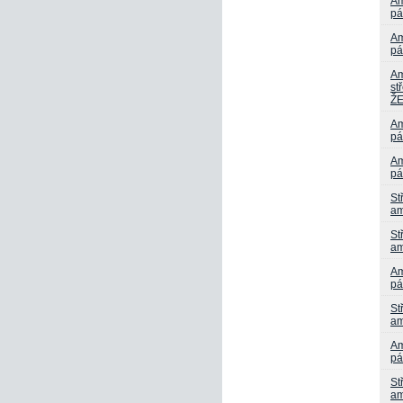
Am
pá
Am
pá
Am
st
Ž
Am
pá
Am
pá
St
am
St
am
Am
pá
St
am
Am
pá
St
am