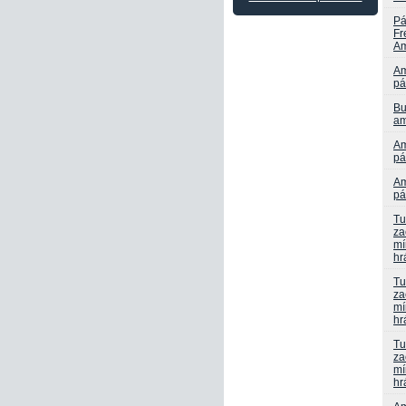
Pá
Fr
Am
Am
pá
Bu
am
Am
pá
Am
pá
Tu
za
mí
hr
Tu
za
mí
hr
Tu
za
mí
hr