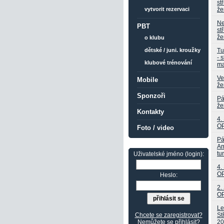
st
že
vytvorit rezervaci
Ne
PBT
st
že
o klubu
Tu
dětské / juni. kroužky
- 
klubové trénování
ma
Ve
Mobile
že
Sponzoři
Pá
že
Kontakty
4.
OP
Foto / video
Pá
Am
tu
Uživatelské jméno (login):
4.
OP
Heslo:
2.
OP
Le
St
Chcete se zaregistrovat?
20
Nemůžete se přihlásit?