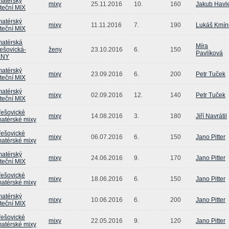
atérský
mixy
25.11.2016
10.
160
Jakub Havl
teční MIX
atérský
mixy
11.11.2016
7.
190
Lukáš Kmín
teční MIX
atérská
Míra
řešovická-
ženy
23.10.2016
6.
150
Pavlíková
ENY
atérský
mixy
23.09.2016
6.
200
Petr Tuček
teční MIX
atérský
mixy
02.09.2016
12.
140
Petr Tuček
teční MIX
řešovické
mixy
14.08.2016
3.
180
Jiří Navrátil
atérské mixy
řešovické
mixy
06.07.2016
6.
150
Jano Pitter
atérské mixy
atérský
mixy
24.06.2016
9.
170
Jano Pitter
teční MIX
řešovické
mixy
18.06.2016
6.
150
Jano Pitter
atérské mixy
atérský
mixy
10.06.2016
6.
200
Jano Pitter
teční MIX
řešovické
mixy
22.05.2016
9.
120
Jano Pitter
atérské mixy