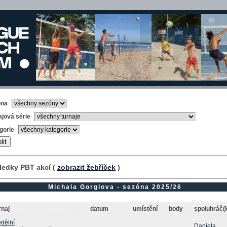
óna
ajová série
gorie
ledky PBT akcí (
zobrazit žebříček
)
Michala Gorglova - sezóna 2025/26
rnaj
datum
umístění
body
spoluhráč(
dělní
Daniela