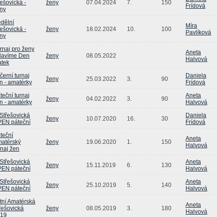
řešovická -
ženy
07.04.2024
7.
150
Frídová
ny
dělní
Míra
řešovická -
ženy
18.02.2024
10.
100
Pavlíková
ny
rnaj pro ženy
Aneta
slavíme Den
ženy
08.05.2022
Halvová
tek
černí turnaj
Daniela
ženy
25.03.2022
3.
90
n - amatérky
Frídová
teční turnaj
Aneta
ženy
04.02.2022
3.
90
n - amatérky
Halvová
 Střešovická
Daniela
ženy
10.07.2020
16.
30
EN páteční
Frídová
teční
Aneta
atérský
ženy
19.06.2020
1.
150
Halvová
rnaj žen
 Střešovická
Aneta
ženy
15.11.2019
6.
130
EN páteční
Halvová
 Střešovická
Aneta
ženy
25.10.2019
5.
140
EN páteční
Halvová
tní Amatérská
Aneta
řešovická
ženy
08.05.2019
3.
180
Halvová
19