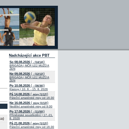
Nadcházející akce PBT
(
)
So 08.08.2026
- [14/14]
BRIGÁDA | MČR U22 MUŽŮ A
ŽEN
(
)
Ne 09.08.2026
- [12/12]
BRIGÁDA | MČR U22 MUŽŮ A
ŽEN
(
)
Po 10.08.2026
- [36/36]
Klatovy | 10. 8. - 15. 8. 2026
(
)
Pá 14.08.2026
mixy [1/12]
Páteční amatérské mixy od 16:30
(
)
Ne 16.08.2026
mixy [1/12]
Nedělní amatérské mixy od 9:00
(
)
Po 17.08.2026
- [11/50]
Příměstské soustředění | 17.-21.
ka)
8. 2026
(
)
Pá 21.08.2026
mixy [1/12]
Páteční amatérské mixy od 16:30