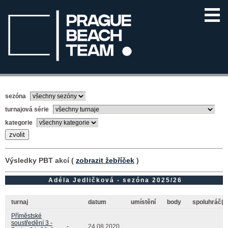
sezóna
turnajová série
kategorie
Výsledky PBT akcí (
zobrazit žebříček
)
Adéla Jedličková - sezóna 2025/26
turnaj
datum
umístění
body
spoluhráč(k
Příměstské
soustředění 3 -
-
24.08.2020