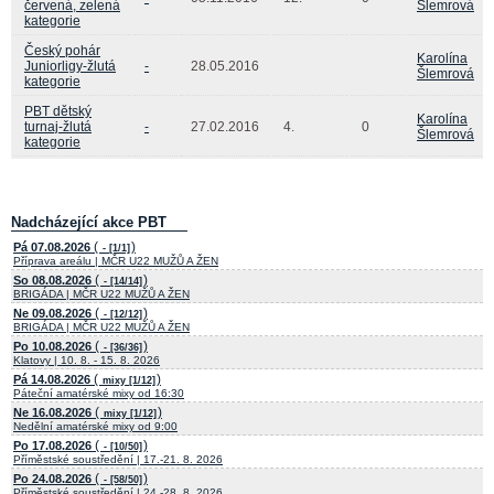
červená, zelená
Šlemrová
kategorie
Český pohár
Karolína
Juniorligy-žlutá
-
28.05.2016
Šlemrová
kategorie
PBT dětský
Karolína
turnaj-žlutá
-
27.02.2016
4.
0
Šlemrová
kategorie
Nadcházející akce PBT
(
)
Pá 07.08.2026
- [1/1]
Příprava areálu | MČR U22 MUŽŮ A ŽEN
(
)
So 08.08.2026
- [14/14]
BRIGÁDA | MČR U22 MUŽŮ A ŽEN
(
)
Ne 09.08.2026
- [12/12]
BRIGÁDA | MČR U22 MUŽŮ A ŽEN
(
)
Po 10.08.2026
- [36/36]
Klatovy | 10. 8. - 15. 8. 2026
(
)
Pá 14.08.2026
mixy [1/12]
Páteční amatérské mixy od 16:30
(
)
Ne 16.08.2026
mixy [1/12]
Nedělní amatérské mixy od 9:00
(
)
Po 17.08.2026
- [10/50]
Příměstské soustředění | 17.-21. 8. 2026
(
)
Po 24.08.2026
- [58/50]
Příměstské soustředění | 24.-28. 8. 2026