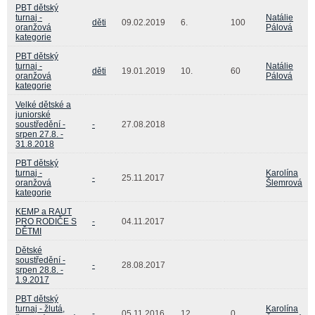
PBT dětský
turnaj -
Natálie
děti
09.02.2019
6.
100
oranžová
Pálová
kategorie
PBT dětský
turnaj -
Natálie
děti
19.01.2019
10.
60
oranžová
Pálová
kategorie
Velké dětské a
juniorské
soustředění -
-
27.08.2018
srpen 27.8. -
31.8.2018
PBT dětský
turnaj -
Karolína
-
25.11.2017
oranžová
Šlemrová
kategorie
KEMP a RAUT
PRO RODIČE S
-
04.11.2017
DĚTMI
Dětské
soustředění -
-
28.08.2017
srpen 28.8. -
1.9.2017
PBT dětský
turnaj - žlutá,
Karolína
-
05.11.2016
12.
0