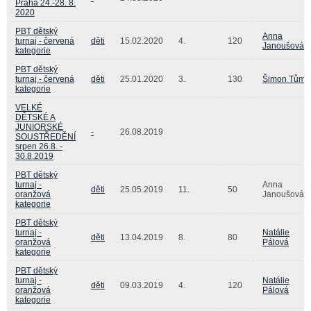
Praha 24.-28. 8.
2020
PBT dětský
Anna
turnaj - červená
děti
15.02.2020
4.
120
Janoušová
kategorie
PBT dětský
turnaj - červená
děti
25.01.2020
3.
130
Šimon Tůma
kategorie
VELKÉ
DĚTSKÉ A
JUNIORSKÉ
-
26.08.2019
SOUSTŘEDĚNÍ
srpen 26.8. -
30.8.2019
PBT dětský
turnaj -
Anna
děti
25.05.2019
11.
50
oranžová
Janoušová
kategorie
PBT dětský
turnaj -
Natálie
děti
13.04.2019
8.
80
oranžová
Pálová
kategorie
PBT dětský
turnaj -
Natálie
děti
09.03.2019
4.
120
oranžová
Pálová
kategorie