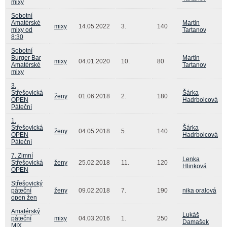
mixy
Sobotní
Amatérské
Martin
mixy
14.05.2022
3.
140
mixy od
Tartanov
8:30
Sobotní
Burger Bar
Martin
mixy
04.01.2020
10.
80
Amatérské
Tartanov
mixy
3.
Střešovická
Šárka
ženy
01.06.2018
2.
180
OPEN
Hadrbolcová
Páteční
1.
Střešovická
Šárka
ženy
04.05.2018
5.
140
OPEN
Hadrbolcová
Páteční
7. Zimní
Lenka
Střešovická
ženy
25.02.2018
11.
120
Hlinková
OPEN
Střešovický
páteční
ženy
09.02.2018
7.
190
nika oralová
open žen
Amatérský
Lukáš
páteční
mixy
04.03.2016
1.
250
Damašek
MIX