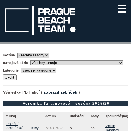
sezóna
turnajová série
kategorie
Výsledky PBT akcí (
zobrazit žebříček
)
Veronika Tartanovová - sezóna 2025/26
turnaj
datum
umístění
body
spoluhráč(ka)
Páteční
Martin
Amatérské
mixy
28.07.2023
5.
65
Tartanov