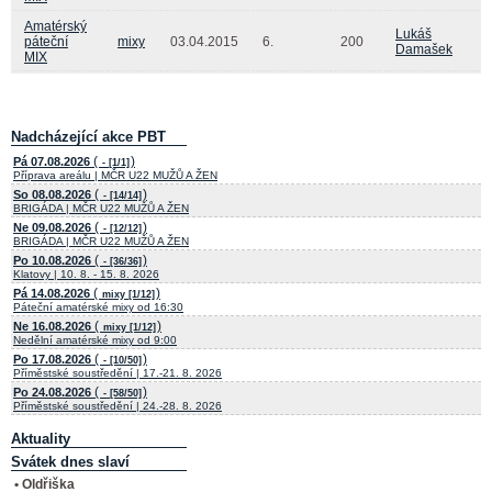
Amatérský
Lukáš
páteční
mixy
03.04.2015
6.
200
Damašek
MIX
Nadcházející akce PBT
(
)
Pá 07.08.2026
- [1/1]
Příprava areálu | MČR U22 MUŽŮ A ŽEN
(
)
So 08.08.2026
- [14/14]
BRIGÁDA | MČR U22 MUŽŮ A ŽEN
(
)
Ne 09.08.2026
- [12/12]
BRIGÁDA | MČR U22 MUŽŮ A ŽEN
(
)
Po 10.08.2026
- [36/36]
Klatovy | 10. 8. - 15. 8. 2026
(
)
Pá 14.08.2026
mixy [1/12]
Páteční amatérské mixy od 16:30
(
)
Ne 16.08.2026
mixy [1/12]
Nedělní amatérské mixy od 9:00
(
)
Po 17.08.2026
- [10/50]
Příměstské soustředění | 17.-21. 8. 2026
(
)
Po 24.08.2026
- [58/50]
Příměstské soustředění | 24.-28. 8. 2026
Aktuality
Svátek dnes slaví
• Oldřiška