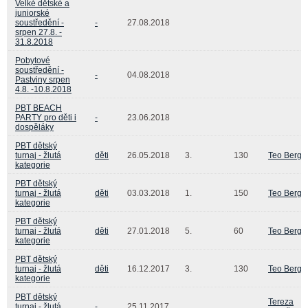
Velké dětské a
juniorské
soustředění -
-
27.08.2018
srpen 27.8. -
31.8.2018
Pobytové
soustředění -
-
04.08.2018
Pastviny srpen
4.8. -10.8.2018
PBT BEACH
PARTY pro děti i
-
23.06.2018
dospěláky
PBT dětský
turnaj - žlutá
děti
26.05.2018
3.
130
Teo Berge
kategorie
PBT dětský
turnaj - žlutá
děti
03.03.2018
1.
150
Teo Berge
kategorie
PBT dětský
turnaj - žlutá
děti
27.01.2018
5.
60
Teo Berge
kategorie
PBT dětský
turnaj - žlutá
děti
16.12.2017
3.
130
Teo Berge
kategorie
PBT dětský
Tereza
turnaj - žlutá
-
25.11.2017