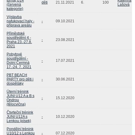
turnaj U14
Kateřina
děti
21.11.2021
6.
100
(červená
Lašová
kategorie)
Výstavba
nafukovací haly -
-
09.10.2021
příprava areálu
Příměstské
soustředění 4 -
-
23.08.2021
Praha 23.-27.8.
2021
Pobytové
soustředění -
-
17.07.2021
Dolní Čermná
17.-24. 7. 2021
PBT BEACH
PARTY pro děti i
-
30.06.2021
dospěláky
Úterní trénink
JUNI U12 A a B s
-
15.12.2020
Ondrou
(tělocvična)
Čtvrteční trénink
JUNI U12A s
-
10.12.2020
Lenkou (písek)
Pondělní trénink
U10/12 s Lenkou
-
07.12.2020