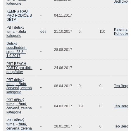
Jedličková
kategorie
KEMP a RAUT
PRO RODIČE S
-
04.11.2017
DĚTMI
PBT dětský
Kateřina
turnaj - žlutá
děti
21.10.2017
5.
110
Kohoutko
kategorie
Dětské
soustředění -
-
28.08.2017
srpen 28.8. -
1.9.2017
PBT BEACH
PARTY pro děti i
-
24.06.2017
dospěláky
PBT dětský
turnaj - žlutá,
-
08.04.2017
9.
0
Teo Berge
červená, zelená
kategorie
PBT dětský
turnaj - žlutá,
-
04.03.2017
19.
0
Teo Berge
červená, zelená
kategorie
PBT dětský
turnaj - žlutá,
-
28.01.2017
6.
0
Teo Berge
červená, zelená