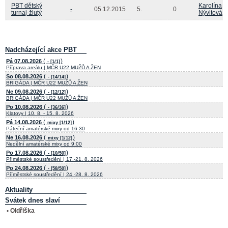
PBT dětský
Karolína
-
05.12.2015
5.
0
turnaj-žlutý
Nývltová
Nadcházející akce PBT
(
)
Pá 07.08.2026
- [1/1]
Příprava areálu | MČR U22 MUŽŮ A ŽEN
(
)
So 08.08.2026
- [14/14]
BRIGÁDA | MČR U22 MUŽŮ A ŽEN
(
)
Ne 09.08.2026
- [12/12]
BRIGÁDA | MČR U22 MUŽŮ A ŽEN
(
)
Po 10.08.2026
- [36/36]
Klatovy | 10. 8. - 15. 8. 2026
(
)
Pá 14.08.2026
mixy [1/12]
Páteční amatérské mixy od 16:30
(
)
Ne 16.08.2026
mixy [1/12]
Nedělní amatérské mixy od 9:00
(
)
Po 17.08.2026
- [10/50]
Příměstské soustředění | 17.-21. 8. 2026
(
)
Po 24.08.2026
- [58/50]
Příměstské soustředění | 24.-28. 8. 2026
Aktuality
Svátek dnes slaví
• Oldřiška