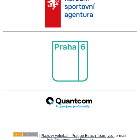
|
Plážový volejbal - Prague Beach Team, z.s.
, e-mail:
info@praguebeachteam.cz