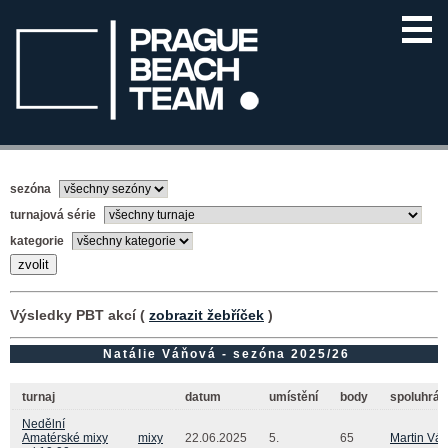
sezóna
turnajová série
kategorie
Výsledky PBT akcí (
zobrazit žebříček
)
Natálie Váňová - sezóna 2025/26
turnaj
datum
umístění
body
spoluhráč
Nedělní
Amatérské mixy
mixy
22.06.2025
5.
65
Martin Vá