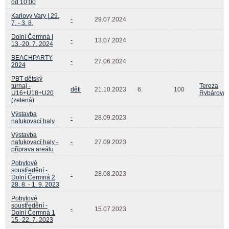
od 10:00
Karlovy Vary | 29.
-
29.07.2024
7. - 3. 8.
Dolní Čermná |
-
13.07.2024
13.-20. 7. 2024
BEACHPARTY
-
27.06.2024
2024
PBT dětský
turnaj -
Tereza
děti
21.10.2023
6.
100
U16+U18+U20
Rybárová
(zelená)
Výstavba
-
28.09.2023
nafukovací haly
Výstavba
nafukovací haly -
-
27.09.2023
příprava areálu
Pobytové
soustředění -
-
28.08.2023
Dolní Čermná 2
28. 8. - 1. 9. 2023
Pobytové
soustředění -
-
15.07.2023
Dolní Čermná 1
15.-22. 7. 2023