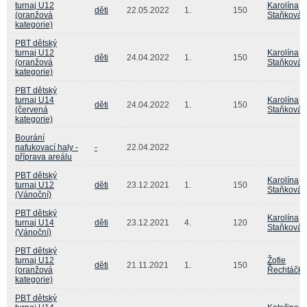
turnaj U12
Karolína
děti
22.05.2022
1.
150
(oranžová
Staňková
kategorie)
PBT dětský
turnaj U12
Karolína
děti
24.04.2022
1.
150
(oranžová
Staňková
kategorie)
PBT dětský
turnaj U14
Karolína
děti
24.04.2022
1.
150
(červená
Staňková
kategorie)
Bourání
nafukovací haly -
-
22.04.2022
příprava areálu
PBT dětský
Karolína
turnaj U12
děti
23.12.2021
1.
150
Staňková
(Vánoční)
PBT dětský
Karolína
turnaj U14
děti
23.12.2021
4.
120
Staňková
(Vánoční)
PBT dětský
turnaj U12
Žofie
děti
21.11.2021
1.
150
(oranžová
Řechtáčk
kategorie)
PBT dětský