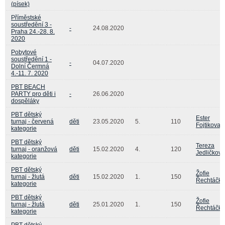
(písek)
Příměstské
soustředění 3 -
-
24.08.2020
Praha 24.-28. 8.
2020
Pobytové
soustředění 1 -
-
04.07.2020
Dolní Čermná
4.-11. 7. 2020
PBT BEACH
PARTY pro děti i
-
26.06.2020
dospěláky
PBT dětský
Ester
turnaj - červená
děti
23.05.2020
5.
110
Fojtikova
kategorie
PBT dětský
Tereza
turnaj - oranžová
děti
15.02.2020
4.
120
Jedličková
kategorie
PBT dětský
Žofie
turnaj - žlutá
děti
15.02.2020
1.
150
Řechtáčk
kategorie
PBT dětský
Žofie
turnaj - žlutá
děti
25.01.2020
1.
150
Řechtáčk
kategorie
PBT dětský