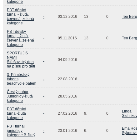
kategorie
PBT dětský
turnaj - žlutá,
-
03.12.2016
13.
0
Teo Berge
červená, zelená
kategorie
PBT dětský
turnaj - žlutá,
-
05.11.2016
13.
0
Teo Berge
červená, zelená
kategorie
SPORTUJ S
NÁMI!
-
04.09.2016
Střešovický den
na písku pro děti
3. Příměstský
tábor s
-
22.08.2016
beachvolejbalem
Český pohár
Juniorligy-žlutá
-
28.05.2016
kategorie
PBT dětský
Linda
turnaj-žlutá
-
27.02.2016
9.
0
Stehlíková
kategorie
PBT turnaj
Ema Rozal
juniorligy
-
23.01.2016
6.
0
Sykorova
kategorie B-žlutý