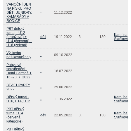
VÁNOČNÍ DEN
NA PÍSKU PRO
DĚTI, JUNIORY,
-
11.12.2022
KAMARÁDY A
RODIČE
PBT dětský
turnaj - U12
Karolína
(oranžová) +
děti
19.11.2022
3.
130
Staňková
U14 (červená) +
U16 (zelená)
Výstavba
-
09.10.2022
nafukovací haly
Pobytové
soustředění -
-
16.07.2022
Dolní Čermná 1
16.-23. 7. 2022
BEACHPARTY
-
29.06.2022
2022
Dětský turnaj -
Karolína
-
11.06.2022
U16, U14, U12
Staňková
PBT dětský
turnaj U14
Karolína
děti
22.05.2022
3.
130
(červená
Staňková
kategorie)
PBT dětský