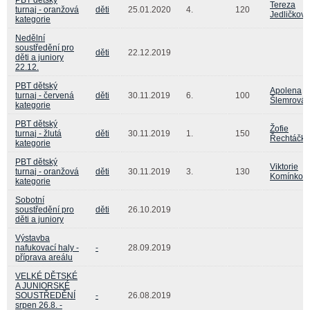
Tereza
turnaj - oranžová
děti
25.01.2020
4.
120
Jedličková
kategorie
Nedělní
soustředění pro
děti
22.12.2019
děti a juniory
22.12.
PBT dětský
Apolena
turnaj - červená
děti
30.11.2019
6.
100
Šlemrová
kategorie
PBT dětský
Žofie
turnaj - žlutá
děti
30.11.2019
1.
150
Řechtáčk
kategorie
PBT dětský
Viktorie
turnaj - oranžová
děti
30.11.2019
3.
130
Komínkov
kategorie
Sobotní
soustředění pro
děti
26.10.2019
děti a juniory
Výstavba
nafukovací haly -
-
28.09.2019
příprava areálu
VELKÉ DĚTSKÉ
A JUNIORSKÉ
SOUSTŘEDĚNÍ
-
26.08.2019
srpen 26.8. -