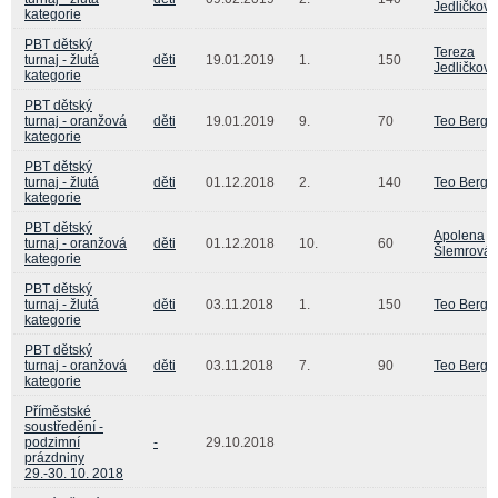
Jedličková
kategorie
PBT dětský
Tereza
turnaj - žlutá
děti
19.01.2019
1.
150
Jedličková
kategorie
PBT dětský
turnaj - oranžová
děti
19.01.2019
9.
70
Teo Berge
kategorie
PBT dětský
turnaj - žlutá
děti
01.12.2018
2.
140
Teo Berge
kategorie
PBT dětský
Apolena
turnaj - oranžová
děti
01.12.2018
10.
60
Šlemrová
kategorie
PBT dětský
turnaj - žlutá
děti
03.11.2018
1.
150
Teo Berge
kategorie
PBT dětský
turnaj - oranžová
děti
03.11.2018
7.
90
Teo Berge
kategorie
Příměstské
soustředění -
podzimní
-
29.10.2018
prázdniny
29.-30. 10. 2018