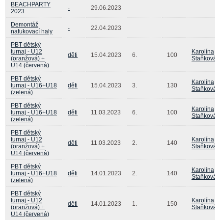
BEACHPARTY
-
29.06.2023
2023
Demontáž
-
22.04.2023
nafukovací haly
PBT dětský
turnaj - U12
Karolína
děti
15.04.2023
6.
100
(oranžová) +
Staňková
U14 (červená)
PBT dětský
Karolína
turnaj - U16+U18
děti
15.04.2023
3.
130
Staňková
(zelená)
PBT dětský
Karolína
turnaj - U16+U18
děti
11.03.2023
6.
100
Staňková
(zelená)
PBT dětský
turnaj - U12
Karolína
děti
11.03.2023
2.
140
(oranžová) +
Staňková
U14 (červená)
PBT dětský
Karolína
turnaj - U16+U18
děti
14.01.2023
2.
140
Staňková
(zelená)
PBT dětský
turnaj - U12
Karolína
děti
14.01.2023
1.
150
(oranžová) +
Staňková
U14 (červená)