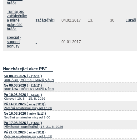
hráče
Turnaj pro
začátečníky
a mírně
začátečníci
04.02.2017
13.
30
Lukáš C
pokročilé
hráče
special -
support
-
01.01.2017
bonusy
Nadcházející akce PBT
(
)
So 08.08.2026
- [14/14]
BRIGÁDA | MČR U22 MUŽŮ A ŽEN
(
)
Ne 09.08.2026
- [12/12]
BRIGÁDA | MČR U22 MUŽŮ A ŽEN
(
)
Po 10.08.2026
- [36/36]
Klatovy | 10. 8. - 15. 8. 2026
(
)
Pá 14.08.2026
mixy [1/12]
Páteční amatérské mixy od 16:30
(
)
Ne 16.08.2026
mixy [1/12]
Nedělní amatérské mixy od 9:00
(
)
Po 17.08.2026
- [11/50]
Příměstské soustředění | 17.-21. 8. 2026
(
)
Pá 21.08.2026
mixy [1/12]
Páteční amatérské mixy od 16:30