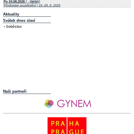
(
)
Po 24.08.2026
- [58/50]
Příměstské soustředění | 24.-28. 8. 2026
Aktuality
Svátek dnes slaví
• Soběslav
Naši partneři