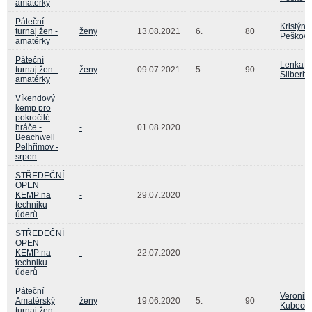
amatérky
Páteční
Kristýna
turnaj žen -
ženy
13.08.2021
6.
80
Peškov
amatérky
Páteční
Lenka
turnaj žen -
ženy
09.07.2021
5.
90
Silberh
amatérky
Víkendový
kemp pro
pokročilé
hráče -
-
01.08.2020
Beachwell
Pelhřimov -
srpen
STŘEDEČNÍ
OPEN
KEMP na
-
29.07.2020
techniku
úderů
STŘEDEČNÍ
OPEN
KEMP na
-
22.07.2020
techniku
úderů
Páteční
Veronik
Amatérský
ženy
19.06.2020
5.
90
Kubeco
turnaj žen