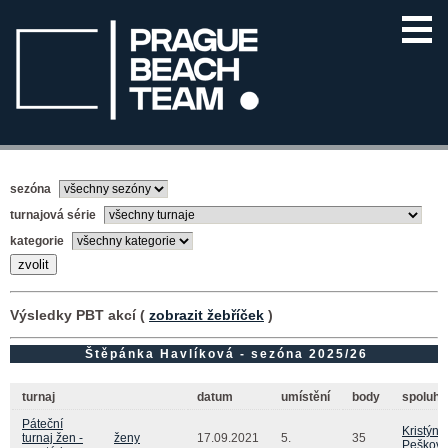
sezóna
turnajová série
kategorie
Výsledky PBT akcí (
zobrazit žebříček
)
Štěpánka Havlíková - sezóna 2025/26
turnaj
datum
umístění
body
spoluhr
Páteční
Kristýna
turnaj žen -
ženy
17.09.2021
5.
35
Peškov