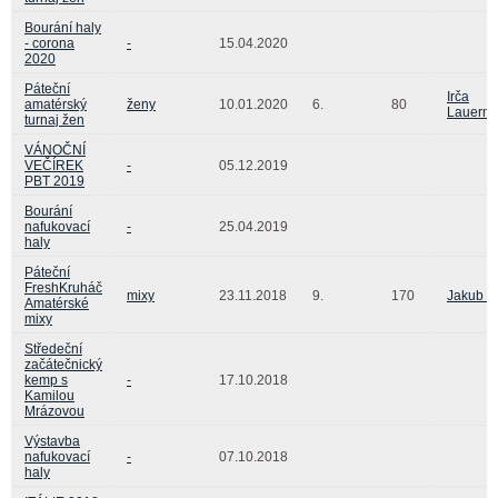
Bourání haly
- corona
-
15.04.2020
2020
Páteční
Irča
amatérský
ženy
10.01.2020
6.
80
Lauerm
turnaj žen
VÁNOČNÍ
VEČÍREK
-
05.12.2019
PBT 2019
Bourání
nafukovací
-
25.04.2019
haly
Páteční
FreshKruháč
mixy
23.11.2018
9.
170
Jakub S
Amatérské
mixy
Středeční
začátečnický
kemp s
-
17.10.2018
Kamilou
Mrázovou
Výstavba
nafukovací
-
07.10.2018
haly