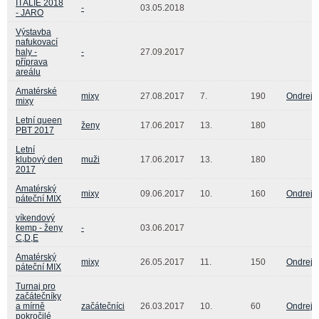
ITÁLIE 2018
-
03.05.2018
- JARO
Výstavba
nafukovací
haly -
-
27.09.2017
příprava
areálu
Amatérské
mixy
27.08.2017
7.
190
Ondrej S
mixy
Letní queen
ženy
17.06.2017
13.
180
PBT 2017
Letní
klubový den
muži
17.06.2017
13.
180
2017
Amatérský
mixy
09.06.2017
10.
160
Ondrej S
páteční MIX
víkendový
kemp - ženy
-
03.06.2017
C,D,E
Amatérský
mixy
26.05.2017
11.
150
Ondrej S
páteční MIX
Turnaj pro
začátečníky
a mírně
začátečníci
26.03.2017
10.
60
Ondrej S
pokročilé