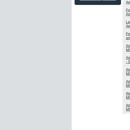
Am
Fr
Am
Le
Am
Fr
am
Am
MI
Am
- 
Am
M
Am
MI
Am
MI
Am
MI