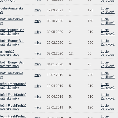
xy od 15:00
Zajíčková
dělní Amatérské
Lucie
mixy
12.09.2021
1.
175
xy
Zajíčková
botní Amatérské
Lucie
mixy
03.10.2020
4.
150
xy
Zajíčková
botní Burger Bar
Lucie
mixy
30.05.2020
2.
210
atérské mixy
Zajíčková
botní Burger Bar
Lucie
mixy
22.02.2020
1.
250
atérské mixy
Zajíčková
eshkruháč
Lucie
mixy
02.02.2020
12.
60
atérské Mixy
Zajíčková
botní Burger Bar
Lucie
mixy
04.01.2020
9.
90
atérské mixy
Zajíčková
botní Amatérské
Lucie
mixy
13.07.2019
4.
220
xy
Zajíčková
teční FreshKruháč
Lucie
mixy
19.04.2019
5.
210
atérské mixy
Zajíčková
teční FreshKruháč
Lucie
mixy
05.04.2019
5.
210
atérské mixy
Zajíčková
teční FreshKruháč
Lucie
mixy
18.01.2019
9.
120
atérské mixy
Zajíčková
teční FreshKruháč
Lucie