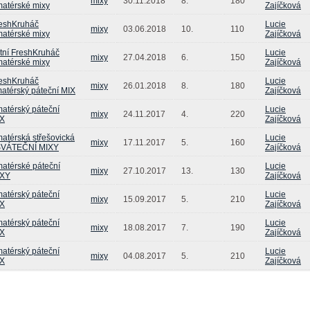
mixy
30.11.2018
8.
180
atérské mixy
Zajíčková
eshKruháč
Lucie
mixy
03.06.2018
10.
110
atérské mixy
Zajíčková
tní FreshKruháč
Lucie
mixy
27.04.2018
6.
150
atérské mixy
Zajíčková
eshKruháč
Lucie
mixy
26.01.2018
8.
180
atérský páteční MIX
Zajíčková
atérský páteční
Lucie
mixy
24.11.2017
4.
220
X
Zajíčková
atérská střešovická
Lucie
mixy
17.11.2017
5.
160
SVÁTEČNÍ MIXY
Zajíčková
atérské páteční
Lucie
mixy
27.10.2017
13.
130
IXY
Zajíčková
atérský páteční
Lucie
mixy
15.09.2017
5.
210
X
Zajíčková
atérský páteční
Lucie
mixy
18.08.2017
7.
190
X
Zajíčková
atérský páteční
Lucie
mixy
04.08.2017
5.
210
X
Zajíčková