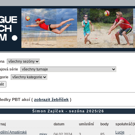
óna
ajová série
gorie
ledky PBT akcí (
zobrazit žebříček
)
Šimon Zajíček - sezóna 2025/26
rnaj
datum
umístění
body
spoluhráč(
dělní Amatérské
Lucie
mixy
04.02.2024
3.
85