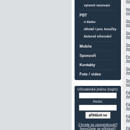
mi
vytvorit rezervaci
Ne
mi
PBT
So
o klubu
mi
dětské / juni. kroužky
So
klubové trénování
Am
So
Mobile
Am
Sponzoři
Fr
Am
Kontakty
So
Am
Foto / video
So
mi
Uživatelské jméno (login):
Pá
Am
Heslo:
Pá
Am
Pá
Am
Chcete se zaregistrovat?
Pá
Nemůžete se přihlásit?