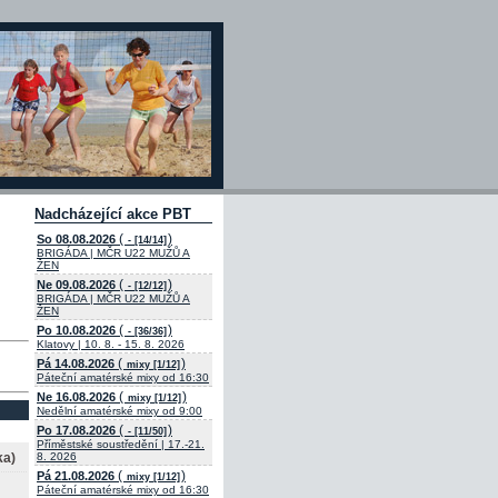
Nadcházející akce PBT
(
)
So 08.08.2026
- [14/14]
BRIGÁDA | MČR U22 MUŽŮ A
ŽEN
(
)
Ne 09.08.2026
- [12/12]
BRIGÁDA | MČR U22 MUŽŮ A
ŽEN
(
)
Po 10.08.2026
- [36/36]
Klatovy | 10. 8. - 15. 8. 2026
(
)
Pá 14.08.2026
mixy [1/12]
Páteční amatérské mixy od 16:30
(
)
Ne 16.08.2026
mixy [1/12]
Nedělní amatérské mixy od 9:00
(
)
Po 17.08.2026
- [11/50]
Příměstské soustředění | 17.-21.
ka)
8. 2026
(
)
Pá 21.08.2026
mixy [1/12]
Páteční amatérské mixy od 16:30