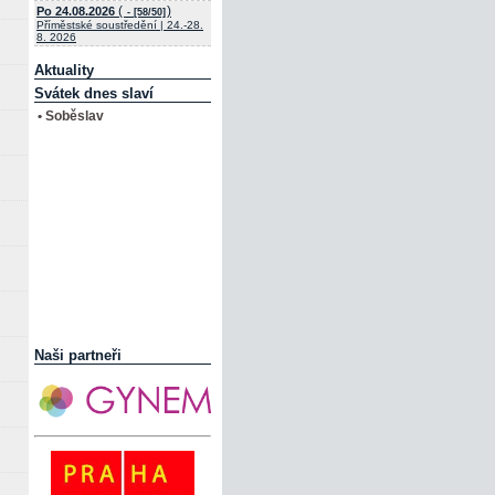
(
)
Po 24.08.2026
- [58/50]
Příměstské soustředění | 24.-28.
8. 2026
Aktuality
Svátek dnes slaví
• Soběslav
Naši partneři