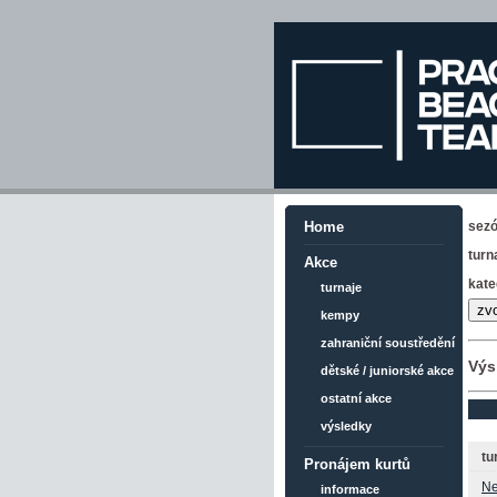
sez
Home
turn
Akce
kate
turnaje
kempy
zahraniční soustředění
Výs
dětské / juniorské akce
ostatní akce
výsledky
tu
Pronájem kurtů
Ne
informace