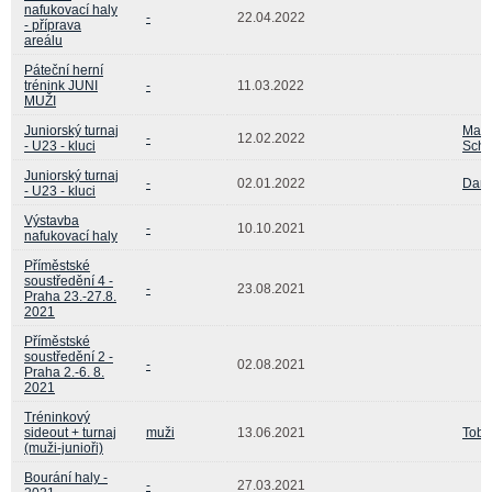
nafukovací haly
-
22.04.2022
- příprava
areálu
Páteční herní
trénink JUNI
-
11.03.2022
MUŽI
Juniorský turnaj
Matě
-
12.02.2022
- U23 - kluci
Sch
Juniorský turnaj
-
02.01.2022
Danie
- U23 - kluci
Výstavba
-
10.10.2021
nafukovací haly
Příměstské
soustředění 4 -
-
23.08.2021
Praha 23.-27.8.
2021
Příměstské
soustředění 2 -
-
02.08.2021
Praha 2.-6. 8.
2021
Tréninkový
sideout + turnaj
muži
13.06.2021
Tobi
(muži-junioři)
Bourání haly -
-
27.03.2021