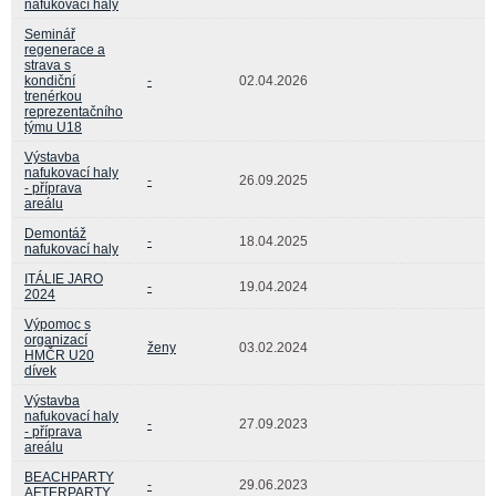
nafukovací haly
Seminář
regenerace a
strava s
kondiční
-
02.04.2026
trenérkou
reprezentačního
týmu U18
Výstavba
nafukovací haly
-
26.09.2025
- příprava
areálu
Demontáž
-
18.04.2025
nafukovací haly
ITÁLIE JARO
-
19.04.2024
2024
Výpomoc s
organizací
ženy
03.02.2024
HMČR U20
dívek
Výstavba
nafukovací haly
-
27.09.2023
- příprava
areálu
BEACHPARTY
-
29.06.2023
AFTERPARTY