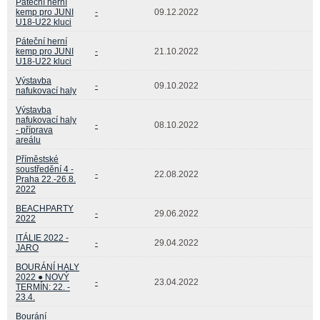
Páteční herní
kemp pro JUNI
-
09.12.2022
U18-U22 kluci
Páteční herní
kemp pro JUNI
-
21.10.2022
U18-U22 kluci
Výstavba
-
09.10.2022
nafukovací haly
Výstavba
nafukovací haly
-
08.10.2022
- příprava
areálu
Příměstské
soustředění 4 -
-
22.08.2022
Praha 22.-26.8.
2022
BEACHPARTY
-
29.06.2022
2022
ITÁLIE 2022 -
-
29.04.2022
JARO
BOURÁNÍ HALY
2022 ● NOVÝ
-
23.04.2022
TERMÍN: 22. -
23.4.
Bourání