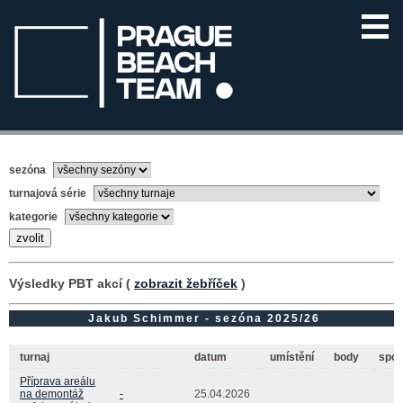
sezóna
turnajová série
kategorie
Výsledky PBT akcí (
zobrazit žebříček
)
Jakub Schimmer - sezóna 2025/26
turnaj
datum
umístění
body
spol
Příprava areálu
na demontáž
-
25.04.2026