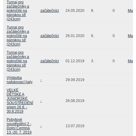
Turnaj pro
začátečníky a
pokročilé na
začátečníci
24.05.2020
8.
0
Matě
pánskou síť
(243cm)
Turnaj pro
začátečníky a
pokročilé na
začátečníci
26.01.2020
6.
0
Matě
pánskou síť
(243cm)
Turnaj pro
začátečníky a
pokročilé na
začátečníci
01.12.2019
3.
0
Matě
pánskou síť
(243cm)
Výstavba
-
29.09.2019
nafukovací haly
VELKÉ
DĚTSKÉ A
JUNIORSKÉ
-
26.08.2019
SOUSTŘEDĚNÍ
srpen 26.8. -
30.8.2019
Pobytové
soustředění 2 -
-
13.07.2019
Dolní Čermná
13.-20. 7. 2019