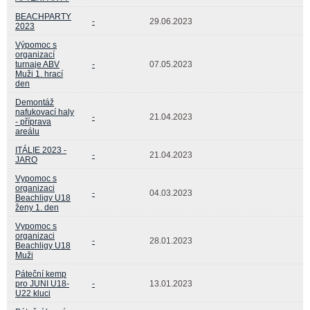
BEACHPARTY
-
29.06.2023
2023
Výpomoc s
organizací
turnaje ABV
-
07.05.2023
Muži 1. hrací
den
Demontáž
nafukovací haly
-
21.04.2023
- příprava
areálu
ITÁLIE 2023 -
-
21.04.2023
JARO
Vypomoc s
organizaci
-
04.03.2023
Beachligy U18
ženy 1. den
Vypomoc s
organizaci
-
28.01.2023
Beachligy U18
Muži
Páteční kemp
pro JUNI U18-
-
13.01.2023
U22 kluci