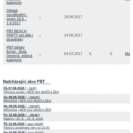
kategorie
Dětské
soustředění -
-
28.08.2017
srpen 28.8. -
1.9.2017
PBT BEACH
PARTY pro děti i
-
24.06.2017
dospěláky
PBT dětský
turnaj - žlutá,
-
04.03.2017
5.
0
Matě
červená, zelená
kategorie
Nadcházející akce PBT
(
)
Pá 07.08.2026
- [1/1]
Příprava areálu | MČR U22 MUŽŮ A ŽEN
(
)
So 08.08.2026
- [14/14]
BRIGÁDA | MČR U22 MUŽŮ A ŽEN
(
)
Ne 09.08.2026
- [12/12]
BRIGÁDA | MČR U22 MUŽŮ A ŽEN
(
)
Po 10.08.2026
- [36/36]
Klatovy | 10. 8. - 15. 8. 2026
(
)
Pá 14.08.2026
mixy [1/12]
Páteční amatérské mixy od 16:30
(
)
Ne 16.08.2026
mixy [1/12]