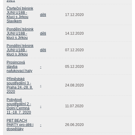
2021
Čtvrteční trénink
JUNI U18B -
děti
17.12.2020
Kluci s Jirkou
Slavíkem
Pondělní trénink
JUNI U18B -
děti
14.12.2020
kluci s Jirkou
Pondělní trénink
JUNI U18B -
děti
07.12.2020
kluci s Jirkou
Prosincová
stavba
-
05.12.2020
nafukovací haly
Příměstské
soustředění 3 -
-
24.08.2020
Praha 24.-28. 8.
2020
Pobytové
soustředění 2 -
-
11.07.2020
Dolní Čermná
11.-18. 7. 2020
PBT BEACH
PARTY pro děti i
-
26.06.2020
dospěláky