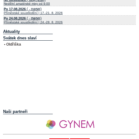
Nedělní amatérské mixy od 9:00
(
)
Po 17.08.2026
- [10/50]
Příměstské soustředění | 17.-21. 8. 2026
(
)
Po 24.08.2026
- [58/50]
Příměstské soustředění | 24.-28. 8. 2026
Aktuality
Svátek dnes slaví
• Oldřiška
Naši partneři