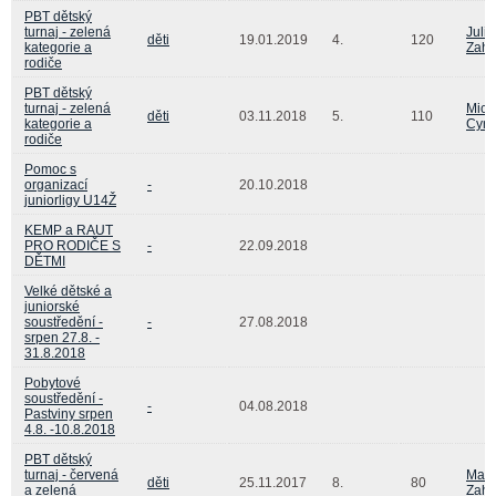
PBT dětský
turnaj - zelená
Juliu
děti
19.01.2019
4.
120
kategorie a
Zahr
rodiče
PBT dětský
turnaj - zelená
Mich
děti
03.11.2018
5.
110
kategorie a
Cyra
rodiče
Pomoc s
organizací
-
20.10.2018
juniorligy U14Ž
KEMP a RAUT
PRO RODIČE S
-
22.09.2018
DĚTMI
Velké dětské a
juniorské
soustředění -
-
27.08.2018
srpen 27.8. -
31.8.2018
Pobytové
soustředění -
-
04.08.2018
Pastviny srpen
4.8. -10.8.2018
PBT dětský
turnaj - červená
Maty
děti
25.11.2017
8.
80
a zelená
Zahr