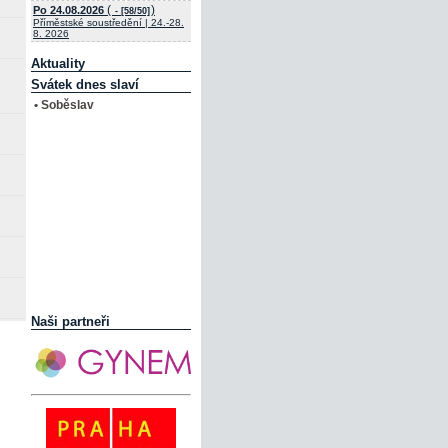
(
)
Po 24.08.2026
- [58/50]
Příměstské soustředění | 24.-28.
8. 2026
Aktuality
Svátek dnes slaví
• Soběslav
Naši partneři