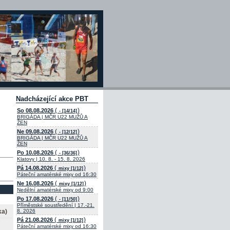
Nadcházející akce PBT
(
)
So 08.08.2026
- [14/14]
BRIGÁDA | MČR U22 MUŽŮ A
ŽEN
(
)
Ne 09.08.2026
- [12/12]
BRIGÁDA | MČR U22 MUŽŮ A
ŽEN
(
)
Po 10.08.2026
- [36/36]
Klatovy | 10. 8. - 15. 8. 2026
(
)
Pá 14.08.2026
mixy [1/12]
Páteční amatérské mixy od 16:30
(
)
Ne 16.08.2026
mixy [1/12]
Nedělní amatérské mixy od 9:00
(
)
Po 17.08.2026
- [11/50]
Příměstské soustředění | 17.-21.
ka)
8. 2026
(
)
Pá 21.08.2026
mixy [1/12]
Páteční amatérské mixy od 16:30