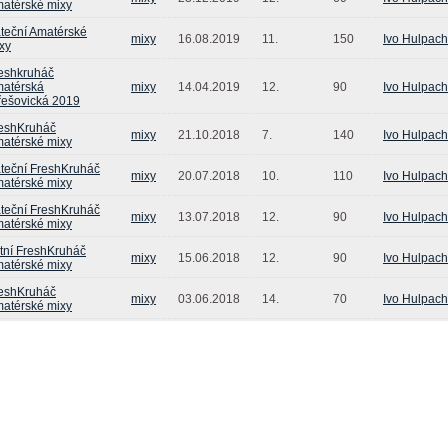
atérské mixy
teční Amatérské
mixy
16.08.2019
11.
150
Ivo Hulpach
xy
eshkruháč
atérská
mixy
14.04.2019
12.
90
Ivo Hulpach
řešovická 2019
eshKruháč
mixy
21.10.2018
7.
140
Ivo Hulpach
atérské mixy
teční FreshKruháč
mixy
20.07.2018
10.
110
Ivo Hulpach
atérské mixy
teční FreshKruháč
mixy
13.07.2018
12.
90
Ivo Hulpach
atérské mixy
tní FreshKruháč
mixy
15.06.2018
12.
90
Ivo Hulpach
atérské mixy
eshKruháč
mixy
03.06.2018
14.
70
Ivo Hulpach
atérské mixy