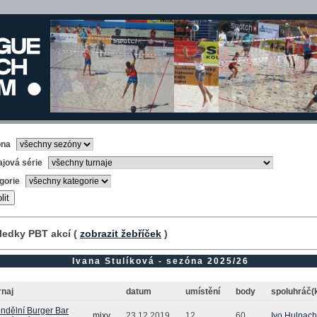
óna
ajová série
gorie
ledky PBT akcí (
zobrazit žebříček
)
Ivana Stulíková - sezóna 2025/26
rnaj
datum
umístění
body
spoluhráč(
ndělní Burger Bar
mixy
23.12.2019
12.
60
Ivo Hulpach