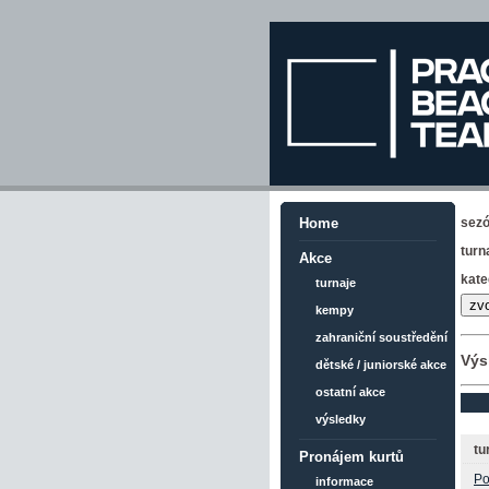
sez
Home
turn
Akce
kate
turnaje
kempy
zahraniční soustředění
Výs
dětské / juniorské akce
ostatní akce
výsledky
tu
Pronájem kurtů
Po
informace