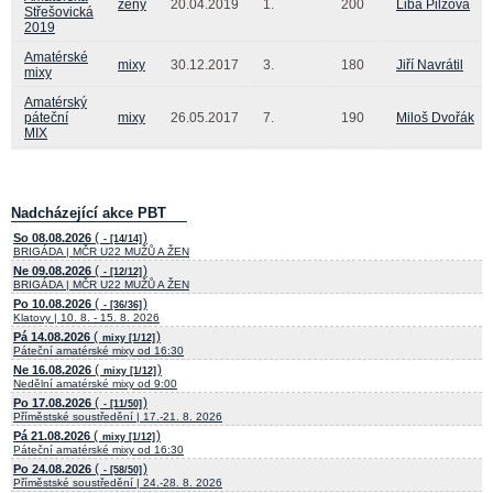
ženy
20.04.2019
1.
200
Liba Pilzová
Střešovická
2019
Amatérské
mixy
30.12.2017
3.
180
Jiří Navrátil
mixy
Amatérský
páteční
mixy
26.05.2017
7.
190
Miloš Dvořák
MIX
Nadcházející akce PBT
(
)
So 08.08.2026
- [14/14]
BRIGÁDA | MČR U22 MUŽŮ A ŽEN
(
)
Ne 09.08.2026
- [12/12]
BRIGÁDA | MČR U22 MUŽŮ A ŽEN
(
)
Po 10.08.2026
- [36/36]
Klatovy | 10. 8. - 15. 8. 2026
(
)
Pá 14.08.2026
mixy [1/12]
Páteční amatérské mixy od 16:30
(
)
Ne 16.08.2026
mixy [1/12]
Nedělní amatérské mixy od 9:00
(
)
Po 17.08.2026
- [11/50]
Příměstské soustředění | 17.-21. 8. 2026
(
)
Pá 21.08.2026
mixy [1/12]
Páteční amatérské mixy od 16:30
(
)
Po 24.08.2026
- [58/50]
Příměstské soustředění | 24.-28. 8. 2026