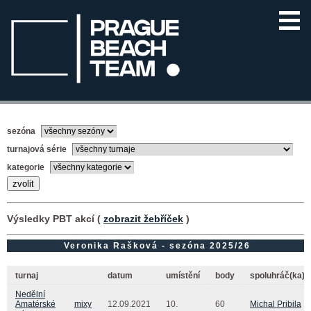
sezóna
turnajová série
kategorie
Výsledky PBT akcí (
zobrazit žebříček
)
Veronika Rašková - sezóna 2025/26
turnaj
datum
umístění
body
spoluhráč(ka)
Nedělní
Amatérské
mixy
12.09.2021
10.
60
Michal Pribila