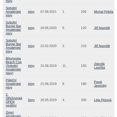
mixy
Sobotní
Amatérské
mixy
07.08.2021
1.
250
Michal Pribila
mixy
Sobotní
Burger Bar
mixy
20.06.2020
6.
120
Jiří Navrátil
Amatérské
mixy
Sobotní
Burger Bar
mixy
22.02.2020
2.
210
Jiří Navrátil
Amatérské
mixy
Břevnovka
Beach Cup
Zdeněk
(Sobotní
mixy
31.08.2019
11.
150
Lavička
Amatérské
mixy)
Páteční
Pavel
Amatérské
mixy
21.06.2019
8.
180
Javorský
mixy
2.
Střešovická
ženy
26.05.2019
4.
200
Liba Pilzová
OPEN
nedělní
Zimní
Amatérská